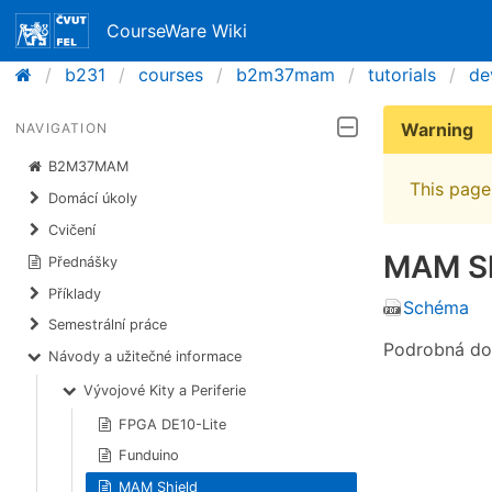
CourseWare Wiki
b231
courses
b2m37mam
tutorials
de
Warning
NAVIGATION
B2M37MAM
This page 
Domácí úkoly
Cvičení
MAM Sh
Přednášky
Příklady
Schéma
Semestrální práce
Podrobná do
Návody a užitečné informace
Vývojové Kity a Periferie
FPGA DE10-Lite
Funduino
MAM Shield