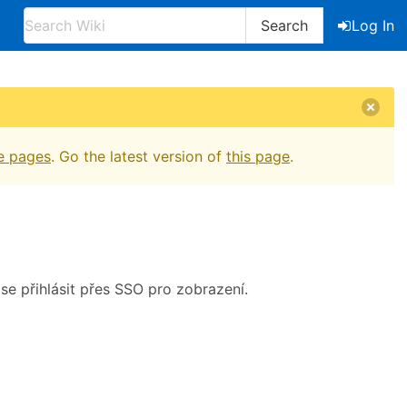
Search
Log In
e pages
. Go the latest version of
this page
.
 se přihlásit přes SSO pro zobrazení.