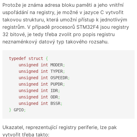
Protože je známa adresa bloku paměti a jeho vnitřní
uspořádání na registry, je možné v jazyce C vytvořit
takovou strukturu, která umožní přístup k jednotlivým
registrům. V případě procesorů STM32F4 jsou registry
32 bitové, je tedy třeba zvolit pro popis registru
neznaménkový datový typ takového rozsahu.
typedef
struct
{
unsigned
int
 MODER
;
unsigned
int
 TYPER
;
unsigned
int
 OSPEEDR
;
unsigned
int
 PUPDR
;
unsigned
int
 IDR
;
unsigned
int
 ODR
;
unsigned
int
 BSSR
;
}
 GPIO
;
Ukazatel, reprezentující registry periferie, lze pak
vytvořit třeba takto: