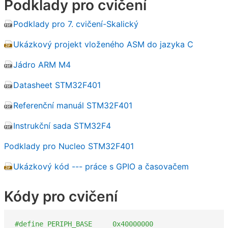
Podklady pro cvičení
Podklady pro 7. cvičení-Skalický
Ukázkový projekt vloženého ASM do jazyka C
Jádro ARM M4
Datasheet STM32F401
Referenční manuál STM32F401
Instrukční sada STM32F4
Podklady pro Nucleo STM32F401
Ukázkový kód --- práce s GPIO a časovačem
Kódy pro cvičení
#define PERIPH_BASE     0x40000000