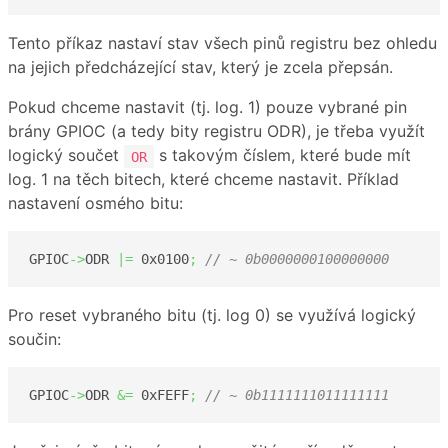
Tento příkaz nastaví stav všech pinů registru bez ohledu
na jejich předcházející stav, který je zcela přepsán.
Pokud chceme nastavit (tj. log. 1) pouze vybrané pin
brány GPIOC (a tedy bity registru ODR), je třeba využít
logický součet
s takovým číslem, které bude mít
OR
log. 1 na těch bitech, které chceme nastavit. Příklad
nastavení osmého bitu:
GPIOC
->
ODR 
|=
0x0100
;
// ~ 0b0000000100000000 
Pro reset vybraného bitu (tj. log 0) se využívá logický
součin:
GPIOC
->
ODR 
&=
0xFEFF
;
// ~ 0b1111111011111111 