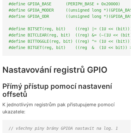
#define GPIOA_BASE	(PERIPH_BASE + 0x20000)
#define GPIOA_MODER     ((unsigned long *)(GPIOA_BAS
#define GPIOA_ODR 	((unsigned long *)(GPIO
#define BITSET(reg, bit)    ((reg) |= (1U << (bit)))
#define BITCLEAR(reg, bit)  ((reg) &= (~(1U << (bit)
#define BITTOGGLE(reg, bit) ((reg) ^= (1U << (bit)))
#define BITGET(reg, bit)    ((reg  &  (1U << bit)) >
Nastavování registrů GPIO
Přímý přístup pomocí nastavení
offsetů
K jednotlivým registrům pak přistupujeme pomocí
ukazatele:
// všechny piny brány GPIOA nastavit na log. 1