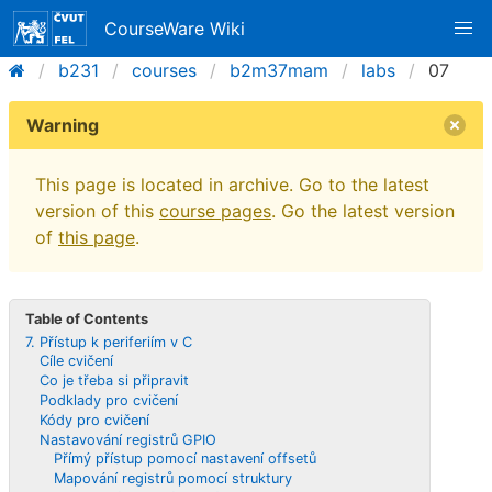
CourseWare Wiki
b231
courses
b2m37mam
labs
07
Warning
This page is located in archive. Go to the latest
version of this
course pages
. Go the latest version
of
this page
.
Table of Contents
7. Přístup k periferiím v C
Cíle cvičení
Co je třeba si připravit
Podklady pro cvičení
Kódy pro cvičení
Nastavování registrů GPIO
Přímý přístup pomocí nastavení offsetů
Mapování registrů pomocí struktury