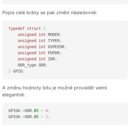
Popis celé brány se pak změní následovně:
typedef
struct
{
unsigned
int
 MODER
;
unsigned
int
 TYPER
;
unsigned
int
 OSPEEDR
;
unsigned
int
 PUPDR
;
unsigned
int
 IDR
;
    ODR_type ODR
;
}
 GPIO
;
A změnu hodnoty bitu je možné provádět velmi
elegantně:
GPIOA
->
ODR.
B5
=
0
;
GPIOA
->
ODR.
B5
=
1
;