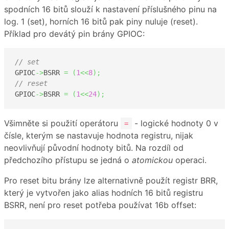
spodních 16 bitů slouží k nastavení příslušného pinu na
log. 1 (set), horních 16 bitů pak piny nuluje (reset).
Příklad pro devátý pin brány GPIOC:
// set
GPIOC
->
BSRR 
=
(
1
<<
8
)
;
// reset
GPIOC
->
BSRR 
=
(
1
<<
24
)
;
Všimněte si použití operátoru
- logické hodnoty 0 v
=
čísle, kterým se nastavuje hodnota registru, nijak
neovlivňují původní hodnoty bitů. Na rozdíl od
předchozího přístupu se jedná o
atomickou
operaci.
Pro reset bitu brány lze alternativně použít registr BRR,
který je vytvořen jako alias hodních 16 bitů registru
BSRR, není pro reset potřeba používat 16b offset: