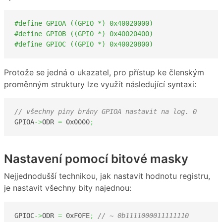
#define GPIOA ((GPIO *) 0x40020000)
#define GPIOB ((GPIO *) 0x40020400)
#define GPIOC ((GPIO *) 0x40020800)
Protože se jedná o ukazatel, pro přístup ke členským
proměnným struktury lze využít následující syntaxi:
// všechny piny brány GPIOA nastavit na log. 0
GPIOA
->
ODR 
=
0x0000
;
Nastavení pomocí bitové masky
Nejjednodušší technikou, jak nastavit hodnotu registru,
je nastavit všechny bity najednou:
GPIOC
->
ODR 
=
0xF0FE
;
// ~ 0b1111000011111110