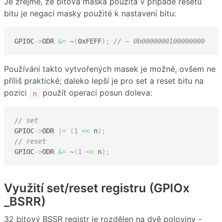
Je zřejmé, že bitová maska použitá v případě resetu
bitu je negací masky použité k nastavení bitu:
GPIOC
->
ODR 
&=
 ~
(
0xFEFF
)
;
// ~ 0b0000000100000000 
Používání takto vytvořených masek je možné, ovšem ne
příliš praktické; daleko lepší je pro set a reset bitu na
pozici
použít operaci posun doleva:
n
// set
GPIOC
->
ODR 
|=
(
1
<<
 n
)
;
// reset
GPIOC
->
ODR 
&=
 ~
(
1
<<
 n
)
;
Využití set/reset registru (GPIOx
_BSRR)
32 bitový BSSR registr je rozdělen na dvě poloviny -