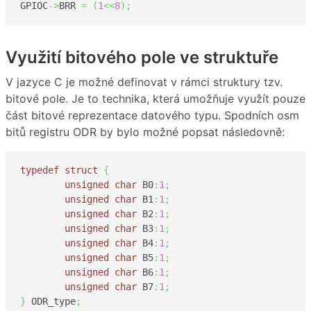
GPIOC
->
BRR 
=
(
1
<<
8
)
;
Využití bitového pole ve struktuře
V jazyce C je možné definovat v rámci struktury tzv.
bitové pole. Je to technika, která umožňuje využít pouze
část bitové reprezentace datového typu. Spodních osm
bitů registru ODR by bylo možné popsat následovně:
typedef
struct
{
unsigned
char
 B0
:
1
;
unsigned
char
 B1
:
1
;
unsigned
char
 B2
:
1
;
unsigned
char
 B3
:
1
;
unsigned
char
 B4
:
1
;
unsigned
char
 B5
:
1
;
unsigned
char
 B6
:
1
;
unsigned
char
 B7
:
1
;
}
 ODR_type
;