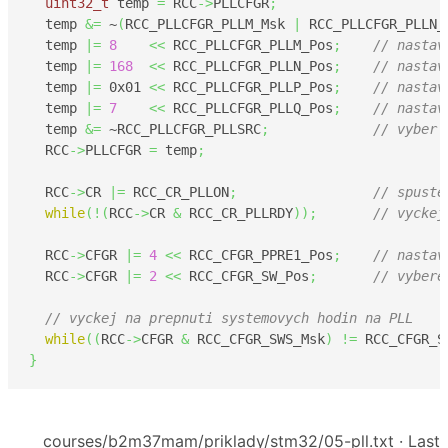
uint32_t
 temp 
=
 RCC
->
PLLCFGR
;
  temp 
&=
 ~
(
RCC_PLLCFGR_PLLM_Msk 
|
 RCC_PLLCFGR_PLLN_
  temp 
|=
8
<<
 RCC_PLLCFGR_PLLM_Pos
;
// nastav
  temp 
|=
168
<<
 RCC_PLLCFGR_PLLN_Pos
;
// nastav
  temp 
|=
0x01
<<
 RCC_PLLCFGR_PLLP_Pos
;
// nastav
  temp 
|=
7
<<
 RCC_PLLCFGR_PLLQ_Pos
;
// nastav
  temp 
&=
 ~RCC_PLLCFGR_PLLSRC
;
// vyber 
  RCC
->
PLLCFGR 
=
 temp
;
  RCC
->
CR 
|=
 RCC_CR_PLLON
;
// spuste
while
(
!
(
RCC
->
CR 
&
 RCC_CR_PLLRDY
)
)
;
// vyckej
  RCC
->
CFGR 
|=
4
<<
 RCC_CFGR_PPRE1_Pos
;
// nastav
  RCC
->
CFGR 
|=
2
<<
 RCC_CFGR_SW_Pos
;
// vybere
// vyckej na prepnuti systemovych hodin na PLL
while
(
(
RCC
->
CFGR 
&
 RCC_CFGR_SWS_Msk
)
!=
 RCC_CFGR_S
}
courses/b2m37mam/priklady/stm32/05-pll.txt
· Last