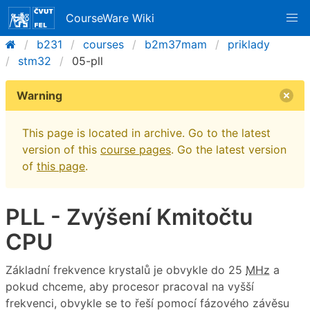
CourseWare Wiki
b231
courses
b2m37mam
priklady
stm32
05-pll
Warning
This page is located in archive. Go to the latest
version of this
course pages
. Go the latest version
of
this page
.
PLL - Zvýšení Kmitočtu
CPU
Základní frekvence krystalů je obvykle do 25
MHz
a
pokud chceme, aby procesor pracoval na vyšší
frekvenci, obvykle se to řeší pomocí fázového závěsu