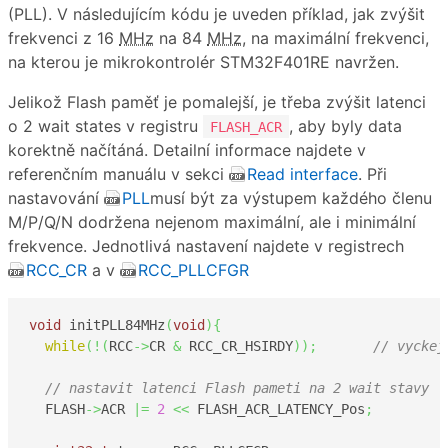
(PLL). V následujícím kódu je uveden příklad, jak zvýšit
frekvenci z 16
MHz
na 84
MHz
, na maximální frekvenci,
na kterou je mikrokontrolér STM32F401RE navržen.
Jelikož Flash paměť je pomalejší, je třeba zvýšit latenci
o 2 wait states v registru
, aby byly data
FLASH_ACR
korektně načítáná. Detailní informace najdete v
referenčním manuálu v sekci
Read interface
. Při
nastavování
PLL
musí být za výstupem každého členu
M/P/Q/N dodržena nejenom maximální, ale i minimální
frekvence. Jednotlivá nastavení najdete v registrech
RCC_CR
a v
RCC_PLLCFGR
void
 initPLL84MHz
(
void
)
{
while
(
!
(
RCC
->
CR 
&
 RCC_CR_HSIRDY
)
)
;
// vyckej
// nastavit latenci Flash pameti na 2 wait stavy
  FLASH
->
ACR 
|=
2
<<
 FLASH_ACR_LATENCY_Pos
;