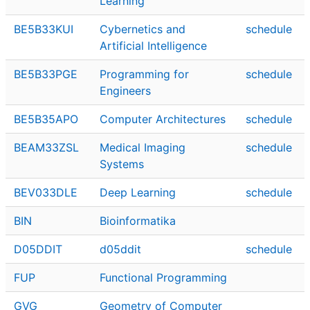
Learning
BE5B33KUI
Cybernetics and
schedule
Artificial Intelligence
BE5B33PGE
Programming for
schedule
Engineers
BE5B35APO
Computer Architectures
schedule
BEAM33ZSL
Medical Imaging
schedule
Systems
BEV033DLE
Deep Learning
schedule
BIN
Bioinformatika
D05DDIT
d05ddit
schedule
FUP
Functional Programming
GVG
Geometry of Computer