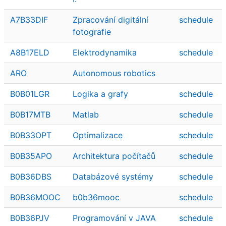
A7B33DIF
Zpracování digitální
schedule
fotografie
A8B17ELD
Elektrodynamika
schedule
ARO
Autonomous robotics
B0B01LGR
Logika a grafy
schedule
B0B17MTB
Matlab
schedule
B0B33OPT
Optimalizace
schedule
B0B35APO
Architektura počítačů
schedule
B0B36DBS
Databázové systémy
schedule
B0B36MOOC
b0b36mooc
schedule
B0B36PJV
Programování v JAVA
schedule