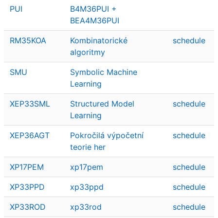
PUI
B4M36PUI +
BEA4M36PUI
RM35KOA
Kombinatorické
schedule
algoritmy
SMU
Symbolic Machine
Learning
XEP33SML
Structured Model
schedule
Learning
XEP36AGT
Pokročilá výpočetní
schedule
teorie her
XP17PEM
xp17pem
schedule
XP33PPD
xp33ppd
schedule
XP33ROD
xp33rod
schedule