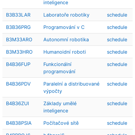
inteligence
B3B33LAR
Laboratoře robotiky
schedule
B3B36PRG
Programování v C
schedule
B3M33ARO
Autonomní robotika
schedule
B3M33HRO
Humanoidní roboti
schedule
B4B36FUP
Funkcionální
schedule
programování
B4B36PDV
Paralelní a distribuované
schedule
výpočty
B4B36ZUI
Základy umělé
schedule
inteligence
B4B38PSIA
Počítačové sítě
schedule