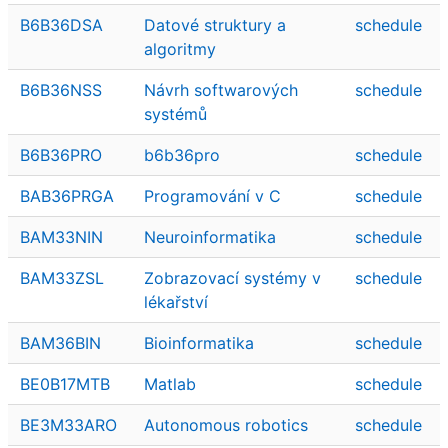
B6B36DSA
Datové struktury a
schedule
algoritmy
B6B36NSS
Návrh softwarových
schedule
systémů
B6B36PRO
b6b36pro
schedule
BAB36PRGA
Programování v C
schedule
BAM33NIN
Neuroinformatika
schedule
BAM33ZSL
Zobrazovací systémy v
schedule
lékařství
BAM36BIN
Bioinformatika
schedule
BE0B17MTB
Matlab
schedule
BE3M33ARO
Autonomous robotics
schedule