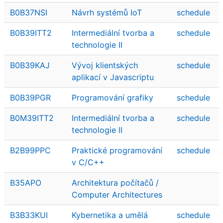
B0B37NSI
Návrh systémů IoT
schedule
B0B39ITT2
Intermediální tvorba a
schedule
technologie II
B0B39KAJ
Vývoj klientských
schedule
aplikací v Javascriptu
B0B39PGR
Programování grafiky
schedule
B0M39ITT2
Intermediální tvorba a
schedule
technologie II
B2B99PPC
Praktické programování
schedule
v C/C++
B35APO
Architektura počítačů /
Computer Architectures
B3B33KUI
Kybernetika a umělá
schedule