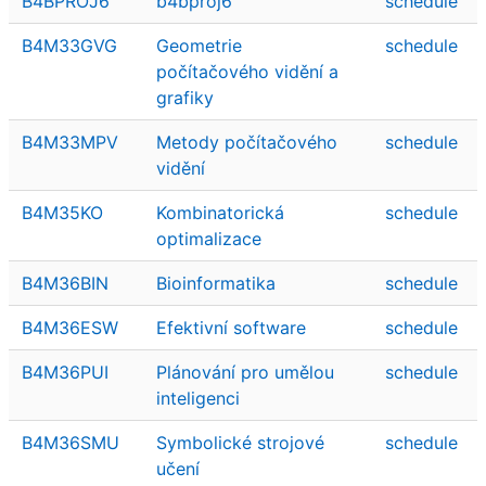
B4BPROJ6
b4bproj6
schedule
B4M33GVG
Geometrie
schedule
počítačového vidění a
grafiky
B4M33MPV
Metody počítačového
schedule
vidění
B4M35KO
Kombinatorická
schedule
optimalizace
B4M36BIN
Bioinformatika
schedule
B4M36ESW
Efektivní software
schedule
B4M36PUI
Plánování pro umělou
schedule
inteligenci
B4M36SMU
Symbolické strojové
schedule
učení