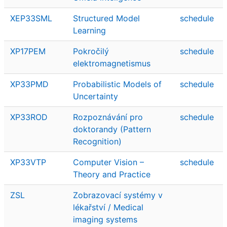
XEP33SML
Structured Model
schedule
Learning
XP17PEM
Pokročilý
schedule
elektromagnetismus
XP33PMD
Probabilistic Models of
schedule
Uncertainty
XP33ROD
Rozpoznávání pro
schedule
doktorandy (Pattern
Recognition)
XP33VTP
Computer Vision –
schedule
Theory and Practice
ZSL
Zobrazovací systémy v
lékařství / Medical
imaging systems