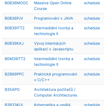
B0B36MOOC
Massive Open Online
schedule
Course
B0B36PJV
Programování v JAVA
schedule
B0B39ITT2
Intermediální tvorba a
schedule
technologie II
B0B39KAJ
Vývoj klientských
schedule
aplikací v Javascriptu
B0M39ITT2
Intermediální tvorba a
schedule
technologie II
B2B99PPC
Praktické programování
schedule
v C/C++
B35APO
Architektura počítačů /
Computer Architectures
B3B33KUI
Kybernetika a umělá
schedule