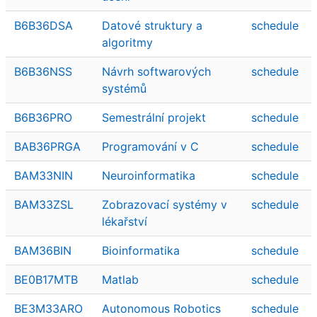
B6B36DSA
Datové struktury a
schedule
algoritmy
B6B36NSS
Návrh softwarových
schedule
systémů
B6B36PRO
Semestrální projekt
schedule
BAB36PRGA
Programování v C
schedule
BAM33NIN
Neuroinformatika
schedule
BAM33ZSL
Zobrazovací systémy v
schedule
lékařství
BAM36BIN
Bioinformatika
schedule
BE0B17MTB
Matlab
schedule
BE3M33ARO
Autonomous Robotics
schedule