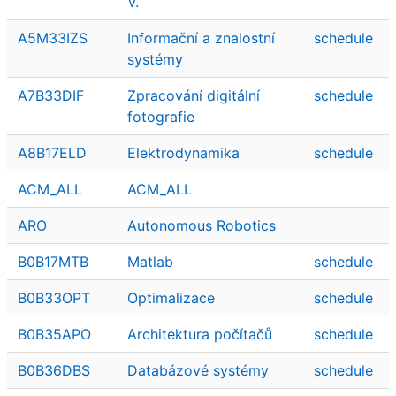
V.
A5M33IZS
Informační a znalostní
schedule
systémy
A7B33DIF
Zpracování digitální
schedule
fotografie
A8B17ELD
Elektrodynamika
schedule
ACM_ALL
ACM_ALL
ARO
Autonomous Robotics
B0B17MTB
Matlab
schedule
B0B33OPT
Optimalizace
schedule
B0B35APO
Architektura počítačů
schedule
B0B36DBS
Databázové systémy
schedule