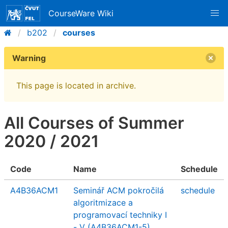
CourseWare Wiki
b202
courses
Warning
This page is located in archive.
All Courses of Summer
2020 / 2021
Code
Name
Schedule
A4B36ACM1
Seminář ACM pokročilá
schedule
algoritmizace a
programovací techniky I
- V (A4B36ACM1-5)