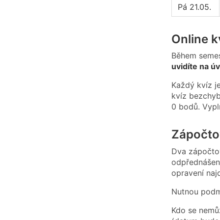
Pá 21.05.
Online k
Během semest
uvidíte na 
Každý kvíz j
kvíz bezchyb
0 bodů. Vypl
Zápočto
Dva zápočto
odpřednášeno
opravení najd
Nutnou podmí
Kdo se nemůž