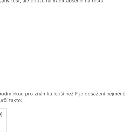
aný test, ale pouze nahradit absenci na testu.
podmínkou pro známku lepší než F je dosažení nejméně
rčí takto:
0]