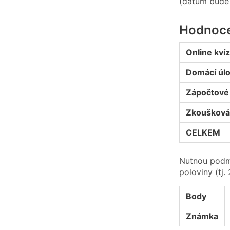
(datum bude 
Hodnoce
Online kví
Domácí úl
Zápočtové 
Zkoušková
CELKEM
Nutnou podmí
poloviny (tj
Body
Známka