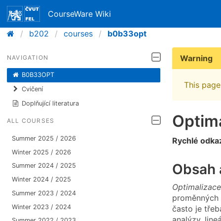
CourseWare Wiki
b202
courses
b0b33opt
Warning
NAVIGATION
B0B33OPT
This page 
Cvičení
Doplňující literatura
Optim
ALL COURSES
Summer 2025 / 2026
Rychlé odka
Winter 2025 / 2026
Obsah a
Summer 2024 / 2025
Winter 2024 / 2025
Optimalizace
Summer 2023 / 2024
proměnných z
Winter 2023 / 2024
často je tře
analýzy, line
Summer 2022 / 2023