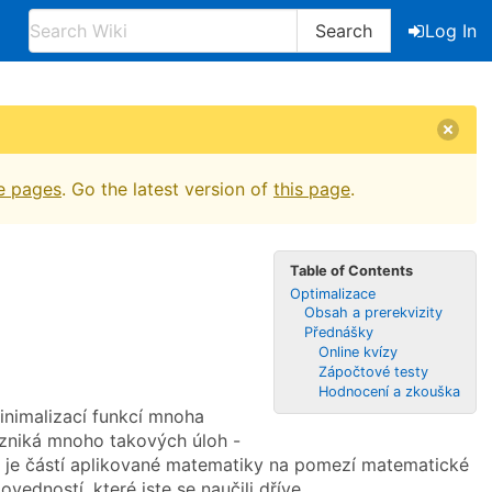
Search
Log In
e pages
. Go the latest version of
this page
.
Table of Contents
Optimalizace
Obsah a prerekvizity
Přednášky
Online kvízy
Zápočtové testy
Hodnocení a zkouška
inimalizací funkcí mnoha
zniká mnoho takových úloh -
e je částí aplikované matematiky na pomezí matematické
vedností, které jste se naučili dříve.