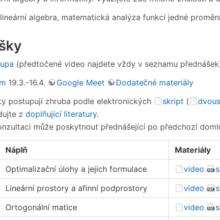
 lineární algebra, matematická analýza funkcí jedné promě
šky
oupa
(předtočené video najdete vždy v seznamu přednášek
am
19.3.-16.4.
Google Meet
Dodatečné materiály
y postupují zhruba podle elektronických
skript
(
dvous
dujte z
doplňující literatury
.
onzultaci může poskytnout přednášející po předchozí doml
Náplň
Materiály
Optimalizační úlohy a jejich formulace
video
s
Lineární prostory a afinní podprostory
video
s
Ortogonální matice
video
s