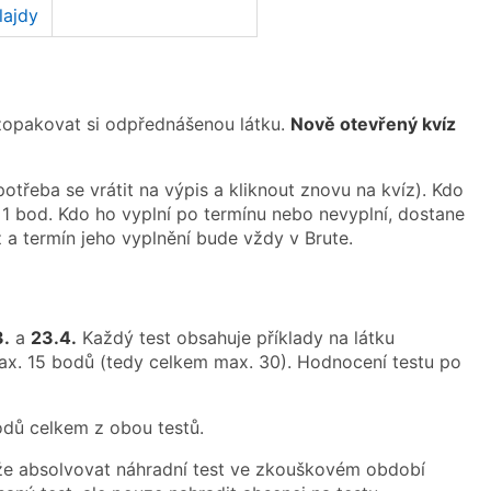
lajdy
 zopakovat si odpřednášenou látku.
Nově otevřený kvíz
třeba se vrátit na výpis a kliknout znovu na kvíz). Kdo
 1 bod. Kdo ho vyplní po termínu nebo nevyplní, dostane
 a termín jeho vyplnění bude vždy v Brute.
3.
a
23.4.
Každý test obsahuje příklady na látku
x. 15 bodů (tedy celkem max. 30). Hodnocení testu po
odů celkem z obou testů.
že absolvovat náhradní test ve zkouškovém období