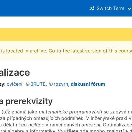
Switch Term
is located in archive. Go to the latest version of this
cours
alizace
zy
:
cvičení
,
BRUTE
,
rozvrh
,
diskusní fórum
 prerekvizity
(též známá jako
matematické programování
) se zabývá m
a případných omezujících podmínek. V inženýrské praxi v
ba dělat něco
nejlépe
v rámci daných
omezení
. Optimalizac
ární algebry a informatiky. Využijete zde mnoho znalostí a do