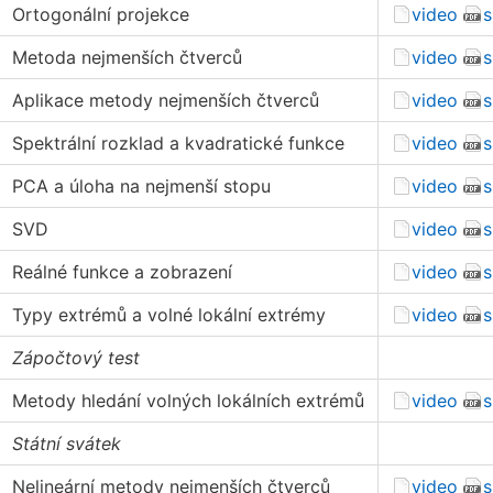
Ortogonální projekce
video
s
Metoda nejmenších čtverců
video
s
Aplikace metody nejmenších čtverců
video
s
Spektrální rozklad a kvadratické funkce
video
s
PCA a úloha na nejmenší stopu
video
s
SVD
video
s
Reálné funkce a zobrazení
video
s
Typy extrémů a volné lokální extrémy
video
s
Zápočtový test
Metody hledání volných lokálních extrémů
video
s
Státní svátek
Nelineární metody nejmenších čtverců
video
s