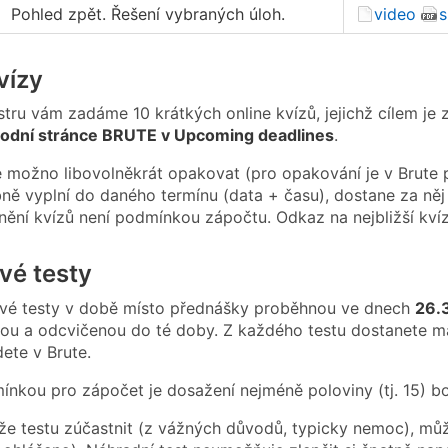
Pohled zpět. Řešení vybraných úloh.
video
s
vízy
ru vám zadáme 10 krátkých online kvízů, jejichž cílem je
úvodní stránce BRUTE v Upcoming deadlines
.
e možno libovolněkrát opakovat (pro opakování je v Brute po
ně vyplní do daného termínu (data + času), dostane za něj
nění kvízů není podmínkou zápočtu. Odkaz na nejbližší kvíz
vé testy
vé testy v době místo přednášky proběhnou ve dnech
26.
u a odcvičenou do té doby. Z každého testu dostanete ma
ete v Brute.
nkou pro zápočet je dosažení nejméně poloviny (tj. 15) b
e testu zúčastnit (z vážných důvodů, typicky nemoc), mů