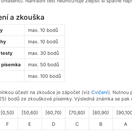
ohlášeno). Náhradní test neumožňuje zlepšit si špatně naps
ní a zkouška
zy
max. 10 bodů
ohy
max. 10 bodů
testy
max. 30 bodů
 písemka
max. 50 bodů
max. 100 bodů
nkou účasti na zkoušce je zápočet (viz
Cvičení
). Nutnou 
. 25) bodů ze zkouškové písemky. Výsledná známka se pak u
[0,50)
[50,60)
[60,70)
[70,80)
[80,90)
[90,10
F
E
D
C
B
A