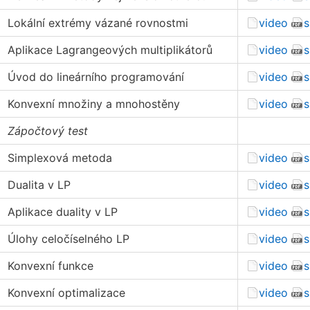
Lokální extrémy vázané rovnostmi
video
s
Aplikace Lagrangeových multiplikátorů
video
s
Úvod do lineárního programování
video
s
Konvexní množiny a mnohostěny
video
s
Zápočtový test
Simplexová metoda
video
s
Dualita v LP
video
s
Aplikace duality v LP
video
s
Úlohy celočíselného LP
video
s
Konvexní funkce
video
s
Konvexní optimalizace
video
s