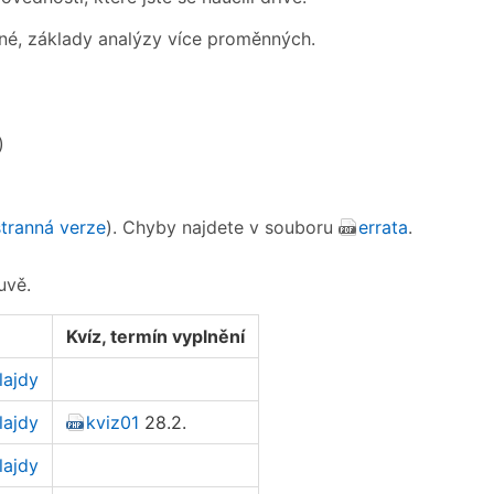
nné, základy analýzy více proměnných.
)
tranná verze
). Chyby najdete v souboru
errata
.
uvě.
Kvíz, termín vyplnění
lajdy
lajdy
kviz01
28.2.
lajdy