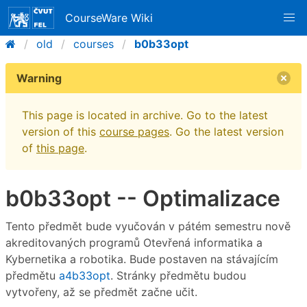
CourseWare Wiki
old
courses
b0b33opt
Warning
This page is located in archive. Go to the latest
version of this
course pages
. Go the latest version
of
this page
.
b0b33opt -- Optimalizace
Tento předmět bude vyučován v pátém semestru nově
akreditovaných programů Otevřená informatika a
Kybernetika a robotika. Bude postaven na stávajícím
předmětu
a4b33opt
. Stránky předmětu budou
vytvořeny, až se předmět začne učit.