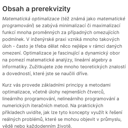
Obsah a prerekvizity
Matematická optimalizace
(též známá jako
matematické
programování
) se zabývá minimalizací či maximalizací
funkcí mnoha proměnných za případných omezujících
podmínek. V inženýrské praxi vzniká mnoho takových
úloh - často je třeba dělat něco nejlépe v rámci daných
omezení. Optimalizace je fascinující a dynamický obor
na pomezí matematické analýzy, lineární algebry a
informatiky. Zužitkujete zde mnoho teoretických znalostí
a dovedností, které jste se naučili dříve.
Kurz vás provede základními principy a metodami
optimalizace, včetně úlohy nejmenších čtverců,
lineárního programování, nelineárního programování a
numerických iteračních metod. Na praktických
příkladech uvidíte, jak lze tyto koncepty využít k řešení
reálných problémů, které se mohou objevit v průmyslu,
vědě nebo každodenním životě.