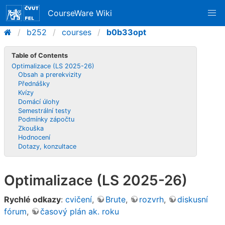
CourseWare Wiki
b252
courses
b0b33opt
Table of Contents
Optimalizace (LS 2025-26)
Obsah a prerekvizity
Přednášky
Kvízy
Domácí úlohy
Semestrální testy
Podmínky zápočtu
Zkouška
Hodnocení
Dotazy, konzultace
Optimalizace (LS 2025-26)
Rychlé odkazy
:
cvičení
,
Brute
,
rozvrh
,
diskusní
fórum
,
časový plán ak. roku