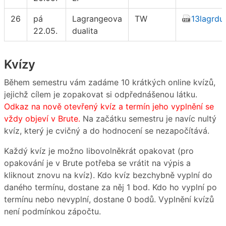
26
pá
Lagrangeova
TW
13lagrdu
22.05.
dualita
Kvízy
Během semestru vám zadáme 10 krátkých online kvízů,
jejichž cílem je zopakovat si odpřednášenou látku.
Odkaz na nově otevřený kvíz a termín jeho vyplnění se
vždy objeví v Brute.
Na začátku semestru je navíc nultý
kvíz, který je cvičný a do hodnocení se nezapočítává.
Každý kvíz je možno libovolněkrát opakovat (pro
opakování je v Brute potřeba se vrátit na výpis a
kliknout znovu na kvíz). Kdo kvíz bezchybně vyplní do
daného termínu, dostane za něj 1 bod. Kdo ho vyplní po
termínu nebo nevyplní, dostane 0 bodů. Vyplnění kvízů
není podmínkou zápočtu.