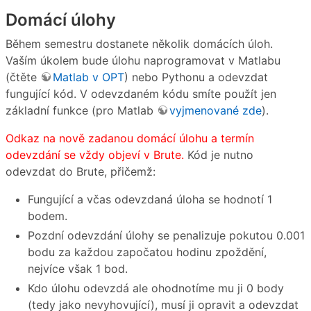
Domácí úlohy
Během semestru dostanete několik domácích úloh.
Vaším úkolem bude úlohu naprogramovat v Matlabu
(čtěte
Matlab v OPT
) nebo Pythonu a odevzdat
fungující kód. V odevzdaném kódu smíte použít jen
základní funkce (pro Matlab
vyjmenované zde
).
Odkaz na nově zadanou domácí úlohu a termín
odevzdání se vždy objeví v Brute.
Kód je nutno
odevzdat do Brute, přičemž:
Fungující a včas odevzdaná úloha se hodnotí 1
bodem.
Pozdní odevzdání úlohy se penalizuje pokutou 0.001
bodu za každou započatou hodinu zpoždění,
nejvíce však 1 bod.
Kdo úlohu odevzdá ale ohodnotíme mu ji 0 body
(tedy jako nevyhovující), musí ji opravit a odevzdat