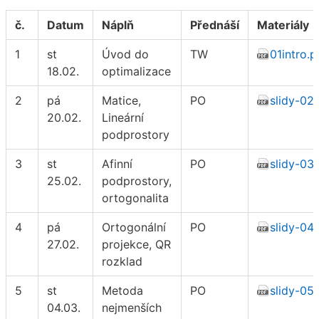
č.
Datum
Náplň
Přednáší
Materiály
1
st
Úvod do
TW
01intro.p
18.02.
optimalizace
2
pá
Matice,
PO
slidy-02.
20.02.
Lineární
podprostory
3
st
Afinní
PO
slidy-03.
25.02.
podprostory,
ortogonalita
4
pá
Ortogonální
PO
slidy-04.
27.02.
projekce, QR
rozklad
5
st
Metoda
PO
slidy-05.
04.03.
nejmenších