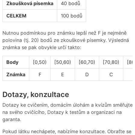
Zkoušková písemka
40 bodů
CELKEM
100 bodů
Nutnou podmínkou pro známku lepší než F je nejméně
polovina (tj. 20) bodů ze zkouškové písemky. Výsledná
známka se pak obvykle určí takto:
Body
[0,50)
[50,60)
[60,70)
[70,80)
[80
Známka
F
E
D
C
Dotazy, konzultace
Dotazy ke cvičením, domácím úlohám a kvízům směřujte
na svého cvičícího, Dotazy k testům a organizaci na
garanta.
Pokud látku nechápete, nabízíme konzultace. Obraťte se