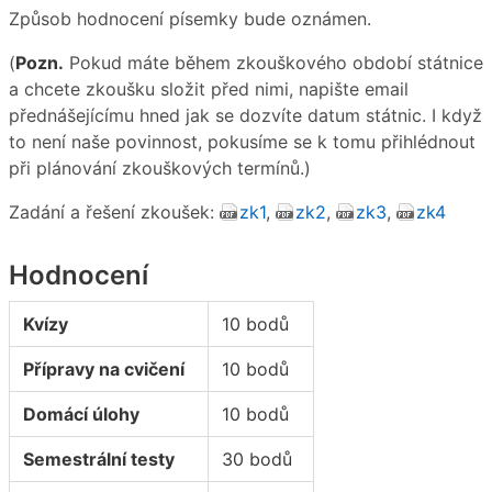
Způsob hodnocení písemky bude oznámen.
(
Pozn.
Pokud máte během zkouškového období státnice
a chcete zkoušku složit před nimi, napište email
přednášejícímu hned jak se dozvíte datum státnic. I když
to není naše povinnost, pokusíme se k tomu přihlédnout
při plánování zkouškových termínů.)
Zadání a řešení zkoušek:
zk1
,
zk2
,
zk3
,
zk4
Hodnocení
Kvízy
10 bodů
Přípravy na cvičení
10 bodů
Domácí úlohy
10 bodů
Semestrální testy
30 bodů