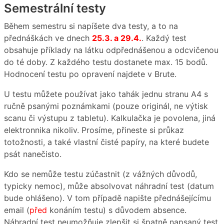
Semestrální testy
Během semestru si napíšete dva testy, a to na
přednáškách ve dnech
25.3. a 29.4.
. Každý test
obsahuje příklady na látku odpřednášenou a odcvičenou
do té doby. Z každého testu dostanete max. 15 bodů.
Hodnocení testu po opravení najdete v Brute.
U testu můžete používat jako tahák jednu stranu A4 s
ručně psanými poznámkami (pouze originál, ne výtisk
scanu či výstupu z tabletu). Kalkulačka je povolena, jiná
elektronnika nikoliv. Prosíme, přineste si průkaz
totožnosti, a také vlastní čisté papíry, na které budete
psát nanečisto.
Kdo se nemůže testu zúčastnit (z vážných důvodů,
typicky nemoc), může absolvovat náhradní test (datum
bude ohlášeno). V tom případě napište přednášejícímu
email (
před
konáním testu) s důvodem absence.
Náhradní test neumožňuje zlepšit si špatně napsaný test,