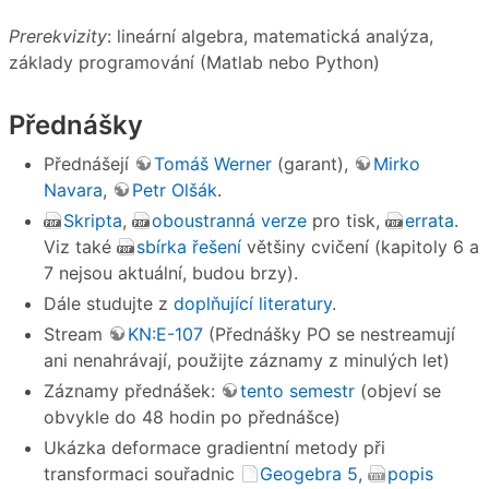
Prerekvizity
: lineární algebra, matematická analýza,
základy programování (Matlab nebo Python)
Přednášky
Přednášejí
Tomáš Werner
(garant),
Mirko
Navara
,
Petr Olšák
.
Skripta
,
oboustranná verze
pro tisk,
errata
.
Viz také
sbírka řešení
většiny cvičení (kapitoly 6 a
7 nejsou aktuální, budou brzy).
Dále studujte z
doplňující literatury
.
Stream
KN:E-107
(Přednášky PO se nestreamují
ani nenahrávají, použijte záznamy z minulých let)
Záznamy přednášek:
tento semestr
(objeví se
obvykle do 48 hodin po přednášce)
Ukázka deformace gradientní metody při
transformaci souřadnic
Geogebra 5
,
popis