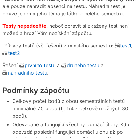
ale pouze nahradit absenci na testu. Náhradní test je
pouze jeden a jeho téma je látka z celého semestru.
Testy nepodceňte
, neboť opravit si zkažený test není
možné a hrozí Vám nezískání zápočtu.
Příklady testů (vč. řešení) z minulého semestru:
test1
,
test2
Řešení
prvního testu
a
druhého testu
a
náhradního testu
.
Podmínky zápočtu
Celkový počet bodů z obou semestrálních testů
minimálně 7.5 bodu (tj. 1/4 z celkově možných 30
bodů).
Odevzdané a fungující všechny domácí úlohy. Kdo
odevzdá poslední fungující domácí úlohu až po