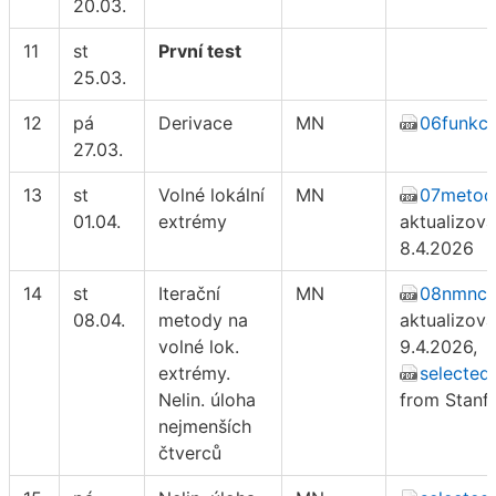
20.03.
11
st
První test
25.03.
12
pá
Derivace
MN
06funkce
27.03.
13
st
Volné lokální
MN
07metod
01.04.
extrémy
aktualizov
8.4.2026
14
st
Iterační
MN
08nmnc.
08.04.
metody na
aktualizov
volné lok.
9.4.2026,
extrémy.
selected 
Nelin. úloha
from Stanf
nejmenších
čtverců