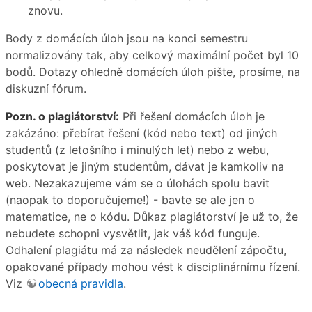
znovu.
Body z domácích úloh jsou na konci semestru
normalizovány tak, aby celkový maximální počet byl 10
bodů. Dotazy ohledně domácích úloh pište, prosíme, na
diskuzní fórum.
Pozn. o plagiátorství:
Při řešení domácích úloh je
zakázáno: přebírat řešení (kód nebo text) od jiných
studentů (z letošního i minulých let) nebo z webu,
poskytovat je jiným studentům, dávat je kamkoliv na
web. Nezakazujeme vám se o úlohách spolu bavit
(naopak to doporučujeme!) - bavte se ale jen o
matematice, ne o kódu. Důkaz plagiátorství je už to, že
nebudete schopni vysvětlit, jak váš kód funguje.
Odhalení plagiátu má za následek neudělení zápočtu,
opakované případy mohou vést k disciplinárnímu řízení.
Viz
obecná pravidla
.