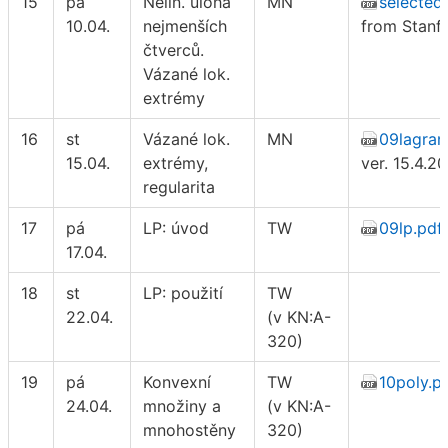
15
pá
Nelin. úloha
MN
selected 
10.04.
nejmenších
from Stanf
čtverců.
Vázané lok.
extrémy
16
st
Vázané lok.
MN
09lagran
15.04.
extrémy,
ver. 15.4.2
regularita
17
pá
LP: úvod
TW
09lp.pdf
17.04.
18
st
LP: použití
TW
22.04.
(v KN:A-
320)
19
pá
Konvexní
TW
10poly.p
24.04.
množiny a
(v KN:A-
mnohostěny
320)