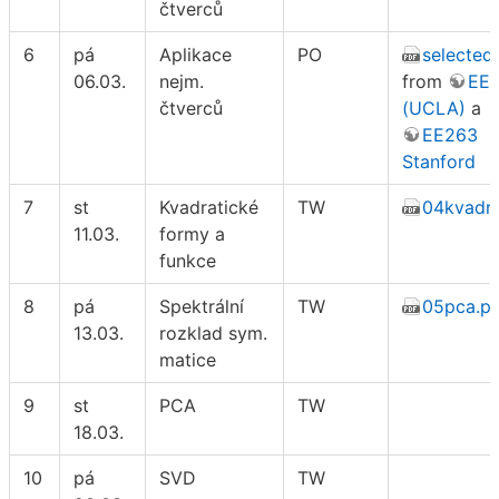
čtverců
6
pá
Aplikace
PO
selected 
06.03.
nejm.
from
EE
čtverců
(UCLA)
a
EE263
Stanford
7
st
Kvadratické
TW
04kvadr.
11.03.
formy a
funkce
8
pá
Spektrální
TW
05pca.p
13.03.
rozklad sym.
matice
9
st
PCA
TW
18.03.
10
pá
SVD
TW