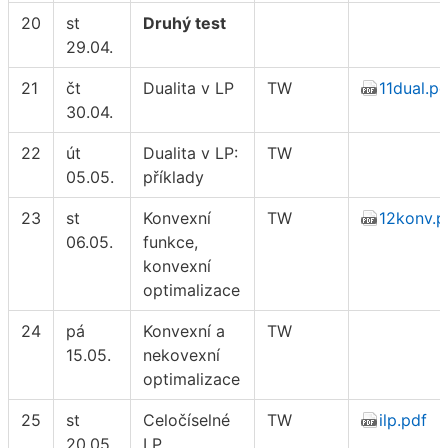
20
st
Druhý test
29.04.
21
čt
Dualita v LP
TW
11dual.pd
30.04.
22
út
Dualita v LP:
TW
05.05.
příklady
23
st
Konvexní
TW
12konv.p
06.05.
funkce,
konvexní
optimalizace
24
pá
Konvexní a
TW
15.05.
nekovexní
optimalizace
25
st
Celočíselné
TW
ilp.pdf
20.05.
LP