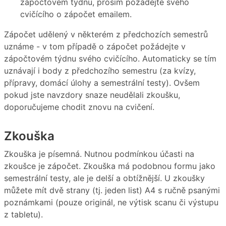
zápočtovém týdnu, prosím požádejte svého
cvičícího o zápočet emailem.
Zápočet udělený v některém z předchozích semestrů
uznáme - v tom případě o zápočet požádejte v
zápočtovém týdnu svého cvičícího. Automaticky se tím
uznávají i body z předchozího semestru (za kvízy,
přípravy, domácí úlohy a semestrální testy). Ovšem
pokud jste navzdory snaze neudělali zkoušku,
doporučujeme chodit znovu na cvičení.
Zkouška
Zkouška je písemná. Nutnou podmínkou účasti na
zkoušce je zápočet. Zkouška má podobnou formu jako
semestrální testy, ale je delší a obtížnější. U zkoušky
můžete mít dvě strany (tj. jeden list) A4 s ručně psanými
poznámkami (pouze originál, ne výtisk scanu či výstupu
z tabletu).