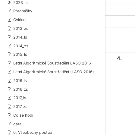
2023_ls
Přednášky
Cvičení
2013_zs
2014_ls
2014_zs
2015_ls
4.
Letní Algoritmické Soustředění LASO 2016
Letní Algoritmické Soustředění (LASO 2016)
2016_ls
2016_zs
2017_ls
2017_zs
Co se hodí
data
0. Všeobecný postup