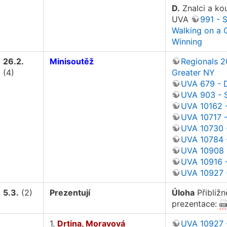
D.
Znalci a ko
UVA
991 - 
Walking on a 
Winning
26.2.
Minisoutěž
Regionals 2
(4)
Greater NY
UVA 679 - D
UVA 903 - S
UVA 10162 -
UVA 10717 -
UVA 10730 -
UVA 10784 
UVA 10908 
UVA 10916 
UVA 10927 -
5.3.
(2)
Prezentují
Úloha
Přibližn
prezentace:
1.
Drtina, Moravová
UVA 10927 -