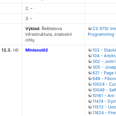
2. –
3. –
Výklad:
Řešitelova
CS 97SI: In
infrastruktura, znalostní
Programming 
cihly.
12.3.
(4)
Minisoutěž
103 - Stack
104 - Arbit
302 - John's
305 - Jose
821 - Page
948 - Fibon
10024 - Cur
10049 - Sel
10161 - Ant
11474 - Dyi
11572 - Uni
11624 - Fire