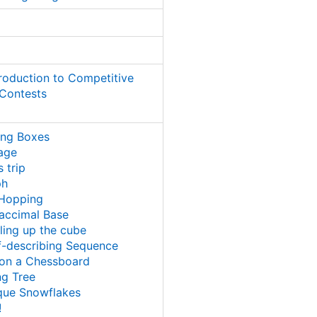
troduction to Competitive
Contests
ing Boxes
rage
 trip
ph
 Hopping
accimal Base
ling up the cube
f-describing Sequence
 on a Chessboard
ng Tree
que Snowflakes
!