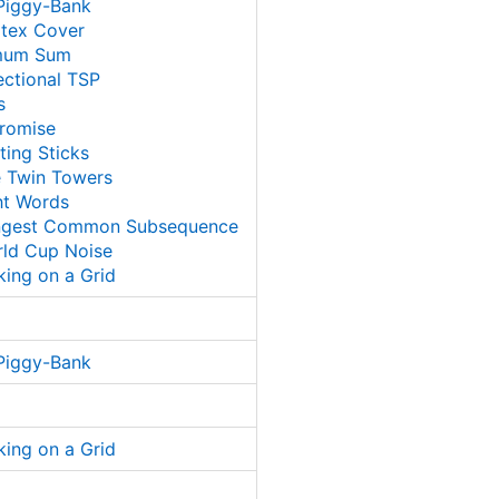
Piggy-Bank
rtex Cover
imum Sum
ectional TSP
s
romise
ting Sticks
e Twin Towers
ht Words
ngest Common Subsequence
rld Cup Noise
king on a Grid
Piggy-Bank
king on a Grid