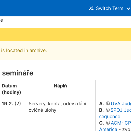
Switch Term
re
is located in archive.
 semináře
Datum
Náplň
(hodiny)
19.2.
(2)
Servery, konta, odevzdání
A.
UVA Jud
cvičné úlohy
B.
SPOJ Jud
sequence
C.
ACM-ICPC
America
- zvol