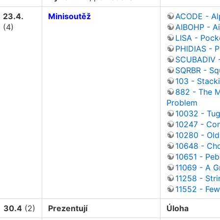
23.4.
Minisoutěž
ACODE - Al
(4)
AIBOHP - A
LISA - Poc
PHIDIAS - P
SCUBADIV -
SQRBR - Sq
103 - Stack
882 - The M
Problem
10032 - Tug
10247 - Com
10280 - Old
10648 - Ch
10651 - Pebb
11069 - A 
11258 - Stri
11552 - Few
30.4
(2)
Prezentují
Úloha