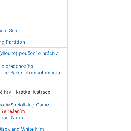
imum Sum
ng Partition
dlouhé) poučení o hrách a
 z předchozího
The Basic Introduction into
 hry - krátká ilustrace
ha
Socializing Game
s řešením
onaci Nim-u
lack and White Nim