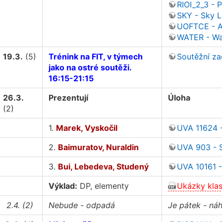
RIOI_2_3 - 
SKY - Sky Li
UOFTCE - A 
WATER - Wa
19.3.
(5)
Trénink na FIT, v týmech
Soutěžní za
jako na ostré soutěži.
16:15-21:15
26.3.
Prezentují
Úloha
(2)
1.
Marek, Vyskočil
UVA 11624 -
2.
Baimuratov, Nuraldin
UVA 903 - S
3.
Bui, Lebedeva, Studený
UVA 10161 -
Výklad:
DP, elementy
Ukázky klas
2.4. (2)
Nebude - odpadá
Je pátek - ná