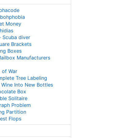
phacode
ibohphobia
ket Money
hidias
 Scuba diver
uare Brackets
ing Boxes
ailbox Manufacturers
 of War
plete Tree Labeling
 Wine Into New Bottles
ocolate Box
le Solitaire
Graph Problem
ng Partition
est Flops