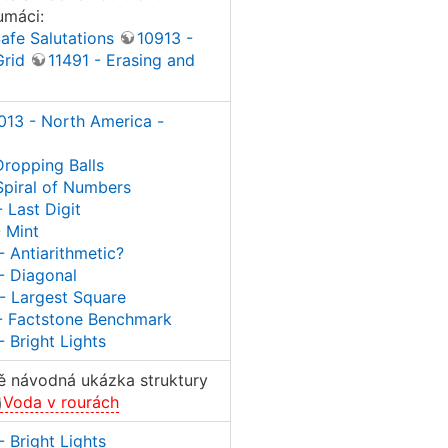
umáci:
Safe Salutations
10913 -
Grid
11491 - Erasing and
013 - North America -
ropping Balls
piral of Numbers
 Last Digit
 Mint
 Antiarithmetic?
- Diagonal
- Largest Square
- Factstone Benchmark
 Bright Lights
ě návodná ukázka struktury
Voda v rourách
 Bright Lights