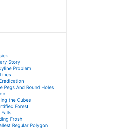
siek
tary Story
kyline Problem
 Lines
Eradication
re Pegs And Round Holes
gon
ing the Cubes
rtified Forest
 Falls
ding Frosh
llest Regular Polygon