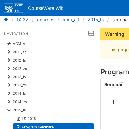
CourseWare Wiki
b222
courses
acm_all
2015_ls
semina
Warning
NAVIGATION
ACM_ALL
This page 
2011_zs
2012_ls
2012_zs
Program
2013_ls
Seminář
2013_zs
2014_ls
1.
2014_zs
2015_ls
LS 2015
Program semináře