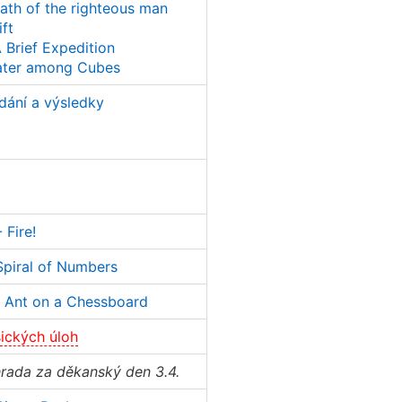
Path of the righteous man
ft
Brief Expedition
ter among Cubes
dání a výsledky
 Fire!
piral of Numbers
 Ant on a Chessboard
ických úloh
hrada za děkanský den 3.4.