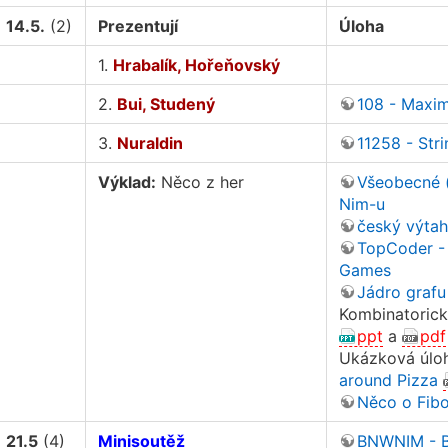
14.5.
(2)
Prezentují
Úloha
1.
Hrabalík, Hořeňovský
2.
Bui, Studený
108 - Max
3.
Nuraldin
11258 - Stri
Výklad:
Něco z her
Všeobecné (
Nim-u
český výtah
TopCoder - 
Games
Jádro grafu
Kombinatorické
ppt
a
pdf
Ukázková úlo
around Pizza
Něco o Fib
21.5
(4)
Minisoutěž
BNWNIM - B