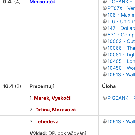
9.4.
(4)
Minisoutěž
PIGBANK - 
PT07X - Ve
108 - Max
116 - Unidir
147 - Dollar
531 - Comp
10003 - Cut
10066 - Th
10081 - Tig
10405 - Lo
10450 - Wo
10913 - Wal
16.4
(2)
Prezentují
Úloha
1.
Marek, Vyskočil
PIGBANK - 
2.
Drtina, Moravová
3.
Lebedeva
10913 - Wal
Výklad:
DP, pokračování