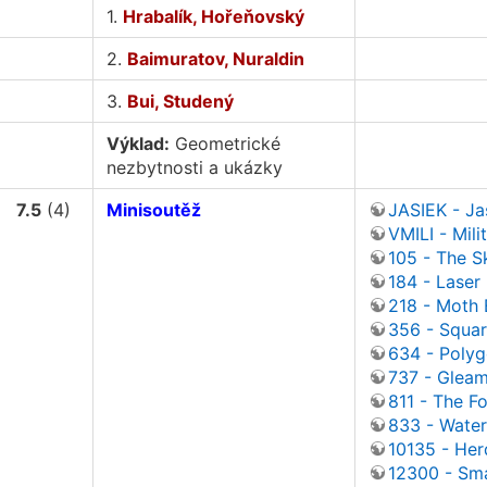
1.
Hrabalík, Hořeňovský
2.
Baimuratov, Nuraldin
3.
Bui, Studený
Výklad:
Geometrické
nezbytnosti a ukázky
7.5
(4)
Minisoutěž
JASIEK - Ja
VMILI - Mili
105 - The S
184 - Laser
218 - Moth 
356 - Squa
634 - Poly
737 - Gleam
811 - The Fo
833 - Water
10135 - Her
12300 - Sma