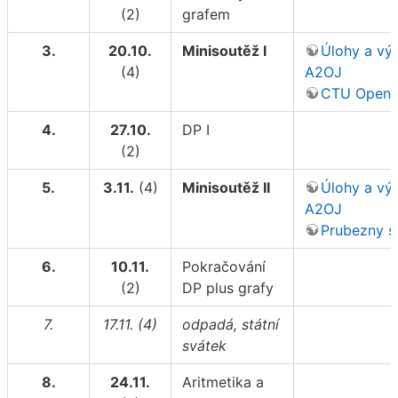
(2)
grafem
3.
20.10.
Minisoutěž I
Úlohy a vý
(4)
A2OJ
CTU Open 
4.
27.10.
DP I
(2)
5.
3.11.
(4)
Minisoutěž II
Úlohy a vý
A2OJ
Prubezny s
6.
10.11.
Pokračování
(2)
DP plus grafy
7.
17.11. (4)
odpadá, státní
svátek
8.
24.11.
Aritmetika a