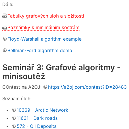
Dále:
Tabulky grafových úloh a složitostí
Poznámky k minimálním kostrám
Floyd-Warshall algorithm example
Bellman-Ford algorithm demo
Seminář 3: Grafové algoritmy -
minisoutěž
COntest na A2OJ:
https://a2oj.com/contest?ID=28483
Seznam úloh:
10369 - Arctic Network
11631 - Dark roads
572 - Oil Deposits