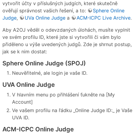
vytvořit účty v příslušných judgích, které skutečně
ověřují správnost vašich řešení, a to:
Sphere Online
Judge
,
UVa Online Judge
a
ACM-ICPC Live Archive
.
Aby A2OJ věděl o odevzdaných úlohách, musíte vyplnit
ve svém profilu ID, které jste si vytvořili či vám bylo
přiděleno u výše uvedených judgů. Zde je shrnut postup,
jak se k nim dostat:
Sphere Online Judge (SPOJ)
Neuvěřitelné, ale login je vaše ID.
UVA Online Judge
V hlavním menu po přihlášení ťukněte na [My
Account]
Ve vašem profilu na řádku _Online Judge ID:_ je Vaše
UVA ID.
ACM-ICPC Online Judge