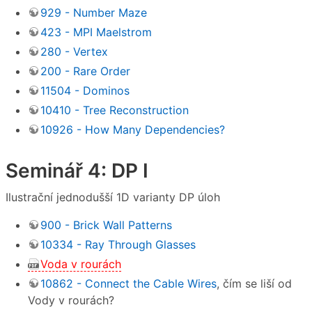
929 - Number Maze
423 - MPI Maelstrom
280 - Vertex
200 - Rare Order
11504 - Dominos
10410 - Tree Reconstruction
10926 - How Many Dependencies?
Seminář 4: DP I
Ilustrační jednodušší 1D varianty DP úloh
900 - Brick Wall Patterns
10334 - Ray Through Glasses
Voda v rourách
10862 - Connect the Cable Wires
, čím se liší od
Vody v rourách?