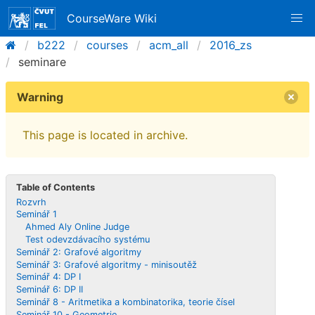
CourseWare Wiki
b222
courses
acm_all
2016_zs
seminare
Warning
This page is located in archive.
Table of Contents
Rozvrh
Seminář 1
Ahmed Aly Online Judge
Test odevzdávacího systému
Seminář 2: Grafové algoritmy
Seminář 3: Grafové algoritmy - minisoutěž
Seminář 4: DP I
Seminář 6: DP II
Seminář 8 - Aritmetika a kombinatorika, teorie čísel
Seminář 10 - Geometrie