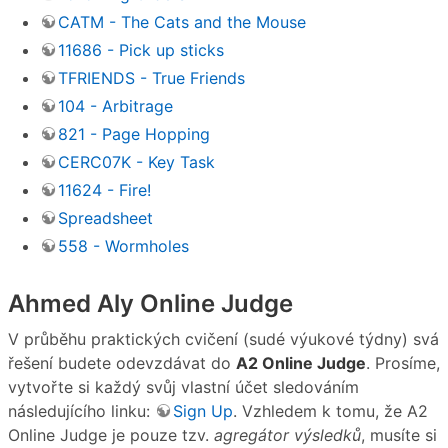
CATM - The Cats and the Mouse
11686 - Pick up sticks
TFRIENDS - True Friends
104 - Arbitrage
821 - Page Hopping
CERC07K - Key Task
11624 - Fire!
Spreadsheet
558 - Wormholes
Ahmed Aly Online Judge
V průběhu praktických cvičení (sudé výukové týdny) svá
řešení budete odevzdávat do
A2 Online Judge
. Prosíme,
vytvořte si každý svůj vlastní účet sledováním
následujícího linku:
Sign Up
. Vzhledem k tomu, že A2
Online Judge je pouze tzv.
agregátor výsledků
, musíte si