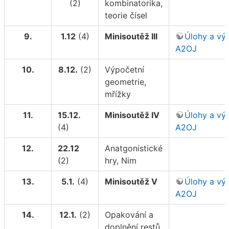
(2)
kombinatorika,
teorie čísel
9.
1.12
(4)
Minisoutěž III
Úlohy a vý
A2OJ
10.
8.12.
(2)
Výpočetní
geometrie,
mřížky
11.
15.12.
Minisoutěž IV
Úlohy a vý
(4)
A2OJ
12.
22.12
Anatgonistické
(2)
hry, Nim
13.
5.1.
(4)
Minisoutěž V
Úlohy a vý
A2OJ
14.
12.1.
(2)
Opakování a
doplnění restů