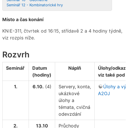
Seminář 12 - Kombinatorické hry
Místo a čas konání
KN:E-311, čtvrtek od 16:15, střídavě 2 a 4 hodiny týdně,
viz rozpis níže.
Rozvrh
Seminář
Datum
Náplň
Úlohy/odkazy
(hodiny)
viz také pod 
1.
6.10.
(4)
Servery, konta,
Úlohy a vý
ukázkové
A2OJ
úlohy a
témata, cvičná
odevzdání
2.
13.10
Průchody