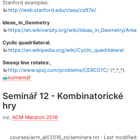
Stanford examples:
http://web.stanford.edu/class/cs97si/
Ideas_in_Geometry
https://en.wikiversity.org/wiki/Ideas_in_Geometry/Area
Cyclic quadrilateral
,
https://en.wikipedia.org/wiki/Cyclic_quadrilateral
Sweep line rotates:
,
http://www.spoj.com/problems/CERC07C/
(*_*_*)
komentář
Seminář 12 - Kombinatorické
hry
viz.
ACM Maraton 2016
courses/acm_all/2016_zs/seminare.txt
· Last modified: