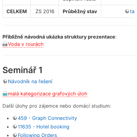
CELKEM
ZS 2016
Průběžný stav
ta
Přibližně návodná ukázka struktury prezentace
:
Voda v rourách
Seminář 1
Návodník na řešení
malá kategorizace grafových úloh
Další úlohy pro zájemce nebo domácí studium:
459 - Graph Connectivity
11635 - Hotel booking
Following Orders