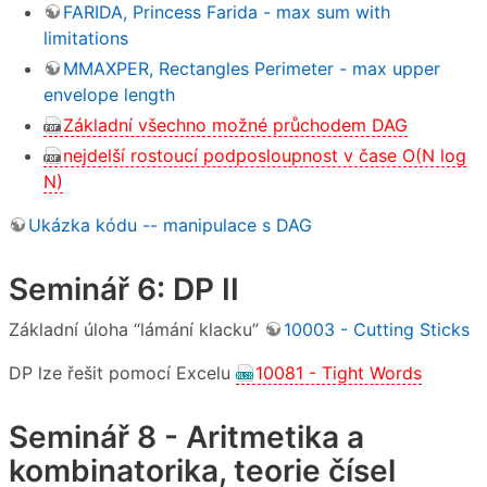
FARIDA, Princess Farida - max sum with
limitations
MMAXPER, Rectangles Perimeter - max upper
envelope length
Základní všechno možné průchodem DAG
nejdelší rostoucí podposloupnost v čase O(N log
N)
Ukázka kódu -- manipulace s DAG
Seminář 6: DP II
Základní úloha “lámání klacku”
10003 - Cutting Sticks
DP lze řešit pomocí Excelu
10081 - Tight Words
Seminář 8 - Aritmetika a
kombinatorika, teorie čísel