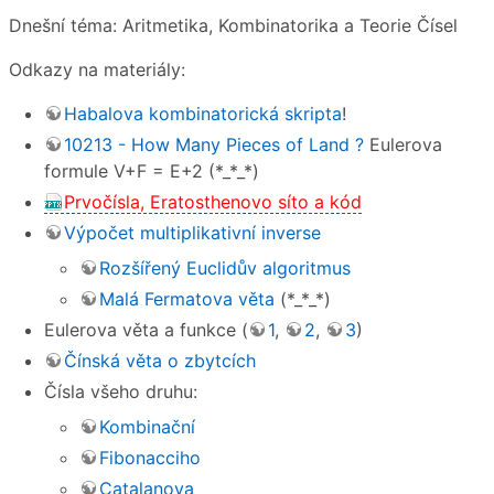
Dnešní téma: Aritmetika, Kombinatorika a Teorie Čísel
Odkazy na materiály:
Habalova kombinatorická skripta
!
10213 - How Many Pieces of Land ?
Eulerova
formule V+F = E+2 (*_*_*)
Prvočísla, Eratosthenovo síto a kód
Výpočet multiplikativní inverse
Rozšířený Euclidův algoritmus
Malá Fermatova věta
(*_*_*)
Eulerova věta a funkce (
1
,
2
,
3
)
Čínská věta o zbytcích
Čísla všeho druhu:
Kombinační
Fibonacciho
Catalanova