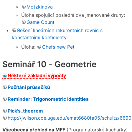
Motzkinova
Úloha spojující poslední dva jmenované druhy:
Game Count
Řešení lineárních rekurentních rovnic s
konstantními koeficienty
Úloha:
Chefs new Pet
Seminář 10 - Geometrie
Některé základní výpočty
Počítání průsečíků
Reminder: Trigonometric identities
Pick's_theorem
http://jwilson.coe.uga.edu/emat6680fa05/schultz/6690
Všeobecný přehled na MFF
(Programátorské kuchařky)