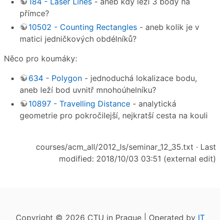
184 - Laser Lines
- aneb kdy leží 3 body na
přímce?
10502 - Counting Rectangles
- aneb kolik je v
matici jedničkových obdélníků?
Něco pro koumáky:
634 - Polygon
- jednoduchá lokalizace bodu,
aneb leží bod uvnitř mnohoúhelníku?
10897 - Travelling Distance
- analytická
geometrie pro pokročilejší, nejkratší cesta na kouli
courses/acm_all/2012_ls/seminar_12_35.txt
· Last
modified: 2018/10/03 03:51 (external edit)
Copyright © 2026 CTU in Prague | Operated by
IT