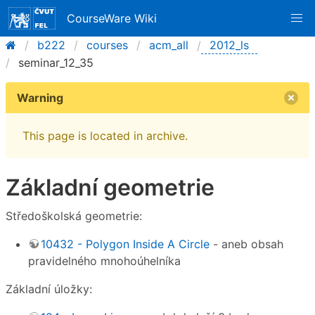
CourseWare Wiki
b222
courses
acm_all
2012_ls
seminar_12_35
Warning
This page is located in archive.
Základní geometrie
Středoškolská geometrie:
10432 - Polygon Inside A Circle
- aneb obsah
pravidelného mnohoúhelníka
Základní úložky: