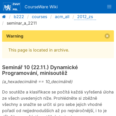
CourseWare Wiki
b222
courses
acm_all
2012_zs
seminar_a_2211
Warning
This page is located in archive.
Seminář 10 (22.11.) Dynamické
Programování, minisoutěž
(a_hexadecimálně == 10_decimálně)
Do soutěže a klasifikace se počítá každá vyřešená úloha
ze všech uvedených níže. Prohlédněte si zběžně
všechny a snažte se určit si pro sebe jejich vhodné
pořadí od nejjednodušších až po nejnáročnější, i to je