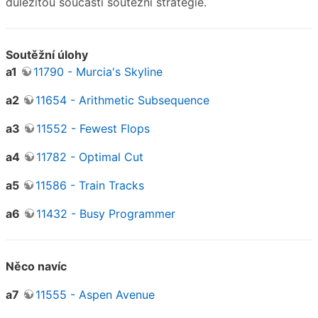
důležitou součástí soutěžní strategie.
Soutěžní úlohy
a1
11790 - Murcia's Skyline
a2
11654 - Arithmetic Subsequence
a3
11552 - Fewest Flops
a4
11782 - Optimal Cut
a5
11586 - Train Tracks
a6
11432 - Busy Programmer
Něco navíc
a7
11555 - Aspen Avenue