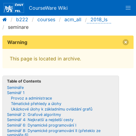
CourseWare Wiki
b222
courses
acm_all
2018_ls
seminare
Warning
This page is located in archive.
Table of Contents
Semináře
Seminář 1
Provoz a administrace
Tématické přehledy a úlohy
Ukázkové úlohy k základnímu ovládání grafů
Seminář 2: Grafové algoritmy
Seminář 4: Nejkratší a nejdelší cesty
Seminář 6: Dynamické programování I
Seminář 8: Dynamické programování II (přeteklo ze
semináře 6)