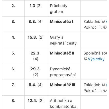
2.
1.3
(2)
Průchody
grafem
3.
8.3.
(4)
Minisoutěž I
Základní:
V
Pokročilí :
4.
15.3.
(2)
Grafy a
nejkratší cesty
5.
22.3.
Minisoutěž II
Společná sout
(4)
Výsledky
6.
29.3.
Dynamické
(2)
programování
7.
5.4.
(4)
Minisoutěž III
Základní:
V
Pokročilí :
8.
12.4.
(2)
Aritmetika a
kombinatorika,