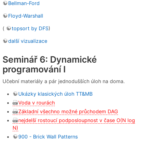
Bellman-Ford
Floyd-Warshall
(
topsort by DFS
)
další vizualizace
Seminář 6: Dynamické
programování I
Učební materiály a pár jednodušších úloh na doma.
Ukázky klasických úloh TT&MB
Voda v rourách
Základní všechno možné průchodem DAG
nejdelší rostoucí podposloupnost v čase O(N log
N)
900 - Brick Wall Patterns