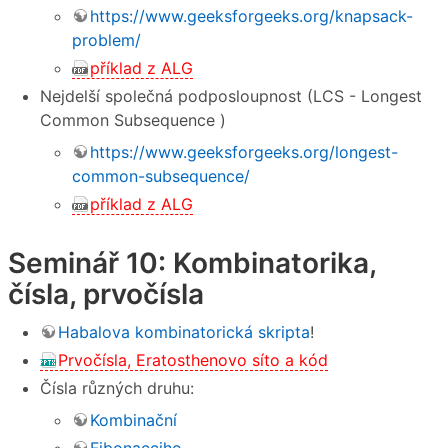
https://www.geeksforgeeks.org/knapsack-
problem/
příklad z ALG
Nejdelší společná podposloupnost (LCS - Longest
Common Subsequence )
https://www.geeksforgeeks.org/longest-
common-subsequence/
příklad z ALG
Seminář 10: Kombinatorika,
čísla, prvočísla
Habalova kombinatorická skripta
!
Prvočísla, Eratosthenovo síto a kód
Čísla různých druhu:
Kombinační
Fibonacciho