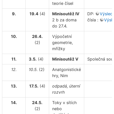
teorie čísel
9.
19.4
(4)
Minisoutěž IV
DP:
Výsled
2 b za doma
čísla :
Výsl
do 27.4.
10.
26.4.
Výpočetní
(2)
geometrie,
mřížky
11.
3.5.
(4)
Minisoutěž V
Společná sout
12.
10.5.
(2)
Anatgonistické
hry, Nim
13.
17.5.
(4)
odpadá, úterní
rozvrh
14.
24.5.
Toky v sítích
(2)
nebo