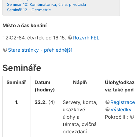
Seminář 10: Kombinatorika, čísla, prvočísla
Seminář 12 - Geometrie
Místo a čas konání
T2:C2-84, čtvrtek od 16:15.
Rozvrh FEL
Staré stránky - přehlednější
Semináře
Seminář
Datum
Náplň
Úlohy/odkazy
(hodiny)
viz také pod 
1.
22.2.
(4)
Servery, konta,
Registrace
ukázkové
Výsledky
úlohy a
Pokročilí :
témata, cvičná
odevzdání