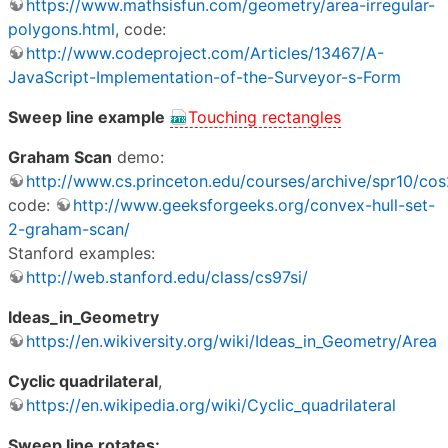
https://www.mathsisfun.com/geometry/area-irregular-
polygons.html
, code:
http://www.codeproject.com/Articles/13467/A-
JavaScript-Implementation-of-the-Surveyor-s-Form
Sweep line example
Touching rectangles
Graham Scan
demo:
http://www.cs.princeton.edu/courses/archive/spr10/
code:
http://www.geeksforgeeks.org/convex-hull-set-
2-graham-scan/
Stanford examples:
http://web.stanford.edu/class/cs97si/
Ideas_in_Geometry
https://en.wikiversity.org/wiki/Ideas_in_Geometry/Area
Cyclic quadrilateral
,
https://en.wikipedia.org/wiki/Cyclic_quadrilateral
Sweep line rotates:
,