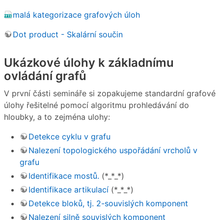
malá kategorizace grafových úloh
Dot product - Skalární součin
Ukázkové úlohy k základnímu
ovládání grafů
V první části semináře si zopakujeme standardní grafové
úlohy řešitelné pomocí algoritmu prohledávání do
hloubky, a to zejména ulohy:
Detekce cyklu v grafu
Nalezení topologického uspořádání vrcholů v
grafu
Identifikace mostů.
(*_*_*)
Identifikace artikulací
(*_*_*)
Detekce bloků, tj. 2-souvislých komponent
Nalezení silně souvislých komponent