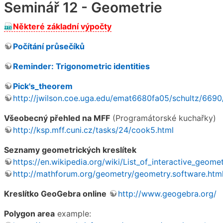
Seminář 12 - Geometrie
Některé základní výpočty
Počítání průsečíků
Reminder: Trigonometric identities
Pick's_theorem
http://jwilson.coe.uga.edu/emat6680fa05/schultz/6690
Všeobecný přehled na MFF
(Programátorské kuchařky)
http://ksp.mff.cuni.cz/tasks/24/cook5.html
Seznamy geometrických kreslítek
https://en.wikipedia.org/wiki/List_of_interactive_geo
http://mathforum.org/geometry/geometry.software.htm
Kreslítko GeoGebra online
http://www.geogebra.org/
Polygon area
example: