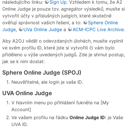
následujícího linku:
Sign Up
. Vzhledem k tomu, že A2
Online Judge je pouze tzv.
agregátor výsledků
, musíte si
vytvořit účty v příslušných judgích, které skutečně
ověřují správnost vašich řešení, a to:
Sphere Online
Judge
,
UVa Online Judge
a
ACM-ICPC Live Archive
.
Aby A2OJ věděl o odevzdaných úlohách, musíte vyplnit
ve svém profilu ID, které jste si vytvořili či vám bylo
přiděleno u výše uvedených judgů. Zde je shrnut postup,
jak se k nim dostat:
Sphere Online Judge (SPOJ)
Neuvěřitelné, ale login je vaše ID.
UVA Online Judge
V hlavním menu po přihlášení ťukněte na [My
Account]
Ve vašem profilu na řádku
Online Judge ID:
je Vaše
UVA ID.