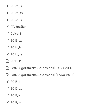
2022_ls
2022_zs
2023_ls
Přednášky
Cvičení
2013_zs
2014_ls
2014_zs
2015_ls
Letní Algoritmické Soustředění LASO 2016
Letní Algoritmické Soustředění (LASO 2016)
2016_ls
2016_zs
2017_ls
2017_zs