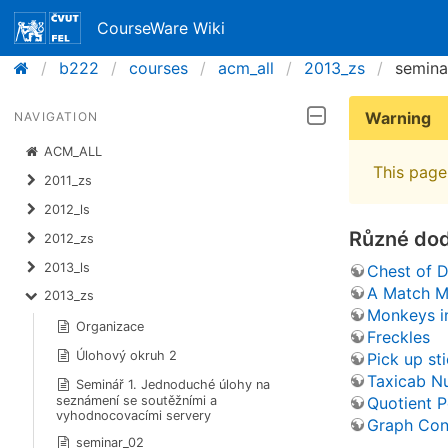
CourseWare Wiki
b222
courses
acm_all
2013_zs
semina
Warning
NAVIGATION
ACM_ALL
This page 
2011_zs
2012_ls
Různé dod
2012_zs
2013_ls
Chest of 
A Match M
2013_zs
Monkeys in
Organizace
Freckles
Úlohový okruh 2
Pick up st
Taxicab N
Seminář 1. Jednoduché úlohy na
Quotient P
seznámení se soutěžními a
vyhodnocovacími servery
Graph Con
seminar_02