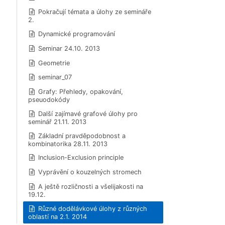
Pokračují témata a úlohy ze semináře
2.
Dynamické programování
Seminar 24.10. 2013
Geometrie
seminar_07
Grafy: Přehledy, opakování,
pseuodokódy
Další zajímavé grafové úlohy pro
seminář 21.11. 2013
Základní pravděpodobnost a
kombinatorika 28.11. 2013
Inclusion-Exclusion principle
Vyprávění o kouzelných stromech
A ještě rozličnosti a všelijakosti na
19.12.
Různé dodělávkové úlohy z různých
oblastí na 2.1. 2014