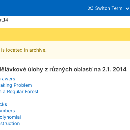
Switch Term
r_14
is located in archive.
ělávkové úlohy z různých oblastí na 2.1. 2014
Drawers
aking Problem
 a Regular Forest
icks
umbers
olynomial
struction