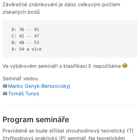
Závěrečné známkování je dáno celkovým počtem
získaných bodů
 D: 36 -- 41  

 C: 42 -- 47 

 B: 48 -- 53

 A: 54 a více  
Ve výběrovém semináři s klasifikací E nepočítáme
.
Seminář vedou
Marko Genyk-Berezovskyj
Tomáš Tunys
Program semináře
Pravidelně se bude střídat dvouhodinový teoretický (T)
čtyřhodinový praktický (P) seminář. Na teoretickém