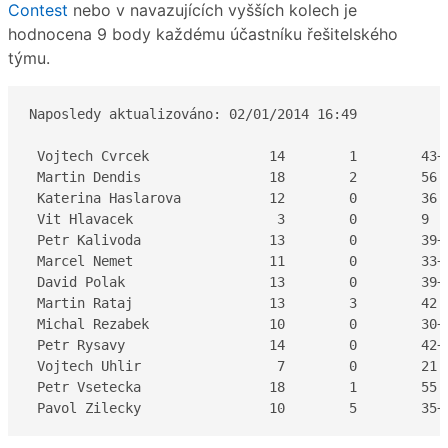
Contest
nebo v navazujících vyšších kolech je
hodnocena 9 body každému účastníku řešitelského
týmu.
Naposledy aktualizováno: 02/01/2014 16:49

 Vojtech Cvrcek               14        1        43+1
 Martin Dendis                18        2        56  
 Katerina Haslarova           12        0        36  
 Vit Hlavacek                  3        0        9   
 Petr Kalivoda                13        0        39+1
 Marcel Nemet                 11        0        33+1
 David Polak                  13        0        39+1
 Martin Rataj                 13        3        42  
 Michal Rezabek               10        0        30+1
 Petr Rysavy                  14        0        42+8
 Vojtech Uhlir                 7        0        21  
 Petr Vsetecka                18        1        55  
 Pavol Zilecky                10        5        35+