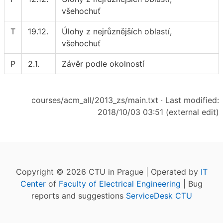
všehochuť
T
19.12.
Úlohy z nejrůznějších oblastí,
všehochuť
P
2.1.
Závěr podle okolností
courses/acm_all/2013_zs/main.txt
· Last modified:
2018/10/03 03:51 (external edit)
Copyright © 2026 CTU in Prague | Operated by
IT
Center
of
Faculty of Electrical Engineering
| Bug
reports and suggestions
ServiceDesk CTU