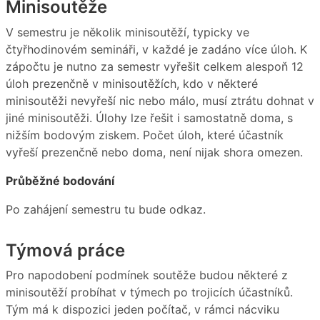
Minisoutěže
V semestru je několik minisoutěží, typicky ve
čtyřhodinovém semináři, v každé je zadáno více úloh. K
zápočtu je nutno za semestr vyřešit celkem alespoň 12
úloh prezenčně v minisoutěžích, kdo v některé
minisoutěži nevyřeší nic nebo málo, musí ztrátu dohnat v
jiné minisoutěži. Úlohy lze řešit i samostatně doma, s
nižším bodovým ziskem. Počet úloh, které účastník
vyřeší prezenčně nebo doma, není nijak shora omezen.
Průběžné bodování
Po zahájení semestru tu bude odkaz.
Týmová práce
Pro napodobení podmínek soutěže budou některé z
minisoutěží probíhat v týmech po trojicích účastníků.
Tým má k dispozici jeden počítač, v rámci nácviku