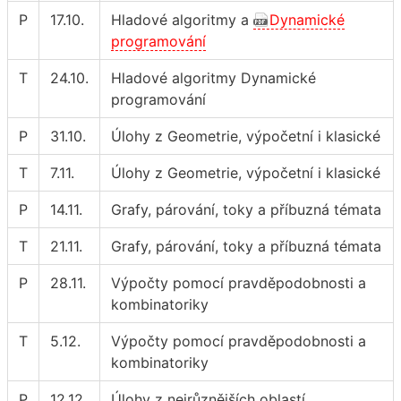
P
17.10.
Hladové algoritmy a
Dynamické
programování
T
24.10.
Hladové algoritmy Dynamické
programování
P
31.10.
Úlohy z Geometrie, výpočetní i klasické
T
7.11.
Úlohy z Geometrie, výpočetní i klasické
P
14.11.
Grafy, párování, toky a příbuzná témata
T
21.11.
Grafy, párování, toky a příbuzná témata
P
28.11.
Výpočty pomocí pravděpodobnosti a
kombinatoriky
T
5.12.
Výpočty pomocí pravděpodobnosti a
kombinatoriky
P
12.12.
Úlohy z nejrůznějších oblastí,