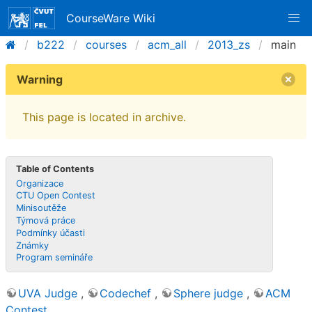
CourseWare Wiki
b222
courses
acm_all
2013_zs
main
Warning
This page is located in archive.
Table of Contents
Organizace
CTU Open Contest
Minisoutěže
Týmová práce
Podmínky účasti
Známky
Program semináře
UVA Judge
,
Codechef
,
Sphere judge
,
ACM
Contest
.