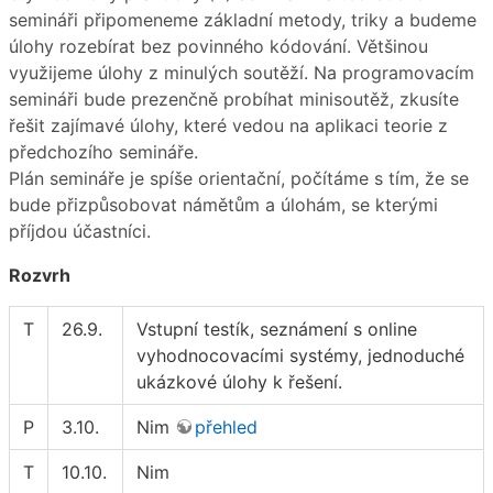
semináři připomeneme základní metody, triky a budeme
úlohy rozebírat bez povinného kódování. Většinou
využijeme úlohy z minulých soutěží. Na programovacím
semináři bude prezenčně probíhat minisoutěž, zkusíte
řešit zajímavé úlohy, které vedou na aplikaci teorie z
předchozího semináře.
Plán semináře je spíše orientační, počítáme s tím, že se
bude přizpůsobovat námětům a úlohám, se kterými
příjdou účastníci.
Rozvrh
T
26.9.
Vstupní testík, seznámení s online
vyhodnocovacími systémy, jednoduché
ukázkové úlohy k řešení.
P
3.10.
Nim
přehled
T
10.10.
Nim