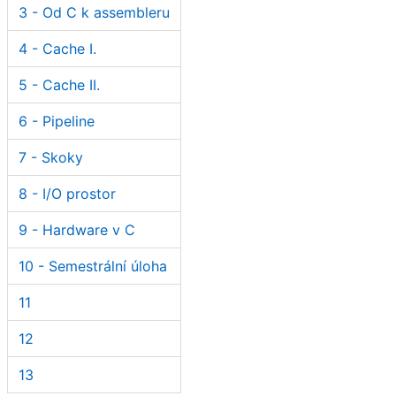
3 - Od C k assembleru
4 - Cache I.
5 - Cache II.
6 - Pipeline
7 - Skoky
8 - I/O prostor
9 - Hardware v C
10 - Semestrální úloha
11
12
13