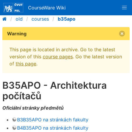
CourseWare Wiki
old
courses
b35apo
Warning
This page is located in archive. Go to the latest
version of this
course pages
. Go the latest version
of
this page
.
B35APO - Architektura
počítačů
Oficiální stránky předmětů
B3B35APO na stránkách fakulty
B4B35APO na stránkách fakulty