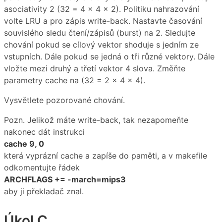
asociativity 2 (32 = 4 x 4 x 2). Politiku nahrazování
volte LRU a pro zápis write-back. Nastavte časování
souvislého sledu čtení/zápisů (burst) na 2. Sledujte
chování pokud se cílový vektor shoduje s jedním ze
vstupních. Dále pokud se jedná o tři různé vektory. Dále
vložte mezi druhý a třetí vektor 4 slova. Změňte
parametry cache na (32 = 2 x 4 x 4).
Vysvětlete pozorované chování.
Pozn. Jelikož máte write-back, tak nezapomeňte
nakonec dát instrukci
cache 9, 0
která vyprázní cache a zapíše do paměti, a v makefile
odkomentujte řádek
ARCHFLAGS += -march=mips3
aby ji překladač znal.
Úkol C