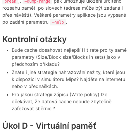
).
pak umožňuje uložení určitého
break
–dump-range
rozsahu paměti po slovech (adresa může být zadaná i
přes návěští). Veškeré parametry aplikace jsou vypsané
po zadání parametru
.
–help
Kontrolní otázky
Bude cache dosahovat nejlepší Hit rate pro ty samé
parametry (Size/Block size/Blocks in sets) jako v
předchozím příkladu?
Znáte i jiné strategie nahrazování než ty, které jsou
k dispozici v simulátoru Mips? Najděte na internetu
nebo v přednáškách.
Pro jakou strategii zápisu (Write policy) lze
očekávat, že datová cache nebude zbytečně
zaťežovat sběrnici?
Úkol D - Virtuální paměť