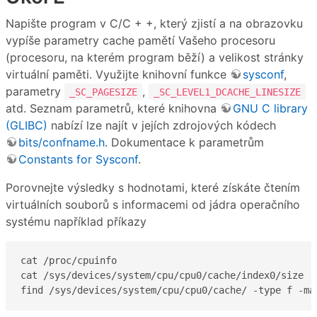
Napište program v C/C + +, který zjistí a na obrazovku
vypíše parametry cache pamětí Vašeho procesoru
(procesoru, na kterém program běží) a velikost stránky
virtuální paměti. Využijte knihovní funkce
sysconf
,
parametry
,
_SC_PAGESIZE
_SC_LEVEL1_DCACHE_LINESIZE
atd. Seznam parametrů, které knihovna
GNU C library
(GLIBC)
nabízí lze najít v jejích zdrojových kódech
bits/confname.h
. Dokumentace k parametrům
Constants for Sysconf
.
Porovnejte výsledky s hodnotami, které získáte čtením
virtuálních souborů s informacemi od jádra operačního
systému například příkazy
cat /proc/cpuinfo

cat /sys/devices/system/cpu/cpu0/cache/index0/size

find /sys/devices/system/cpu/cpu0/cache/ -type f -ma