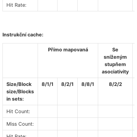
Hit Rate:
Instrukční cache:
Přímo mapovaná
Se
sníženým
stupňem
asociativity
Size/Block
8/1/1
8/2/1
8/8/1
8/2/2
size/Blocks
in sets:
Hit Count:
Miss Count:
Hit Rate: