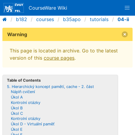
CourseWare Wiki
b182
courses
b35apo
tutorials
04-ii
Warning
This page is located in archive. Go to the latest
version of this
course pages
.
Table of Contents
5. Hierarchický koncept pamětí, cache - 2. část
Náplň cvičení
Úkol A
Kontrolní otázky
Úkol B
Úkol C
Kontrolní otázky
Úkol D - Virtuální paměť
Úkol E
Úkol F