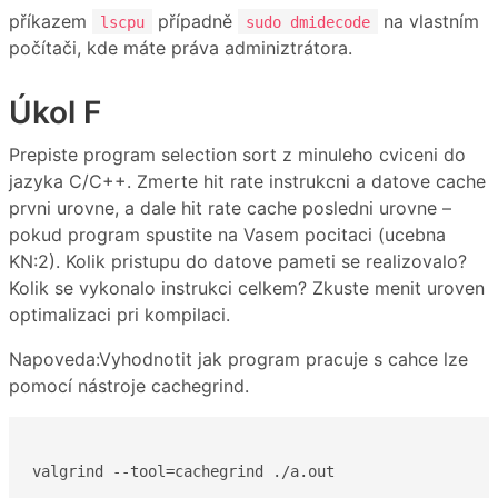
příkazem
případně
na vlastním
lscpu
sudo dmidecode
počítači, kde máte práva adminiztrátora.
Úkol F
Prepiste program selection sort z minuleho cviceni do
jazyka C/C++. Zmerte hit rate instrukcni a datove cache
prvni urovne, a dale hit rate cache posledni urovne –
pokud program spustite na Vasem pocitaci (ucebna
KN:2). Kolik pristupu do datove pameti se realizovalo?
Kolik se vykonalo instrukci celkem? Zkuste menit uroven
optimalizaci pri kompilaci.
Napoveda:Vyhodnotit jak program pracuje s cahce lze
pomocí nástroje cachegrind.
valgrind --tool=cachegrind ./a.out