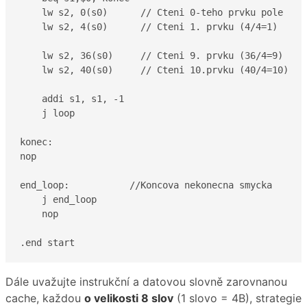
    lw s2, 0(s0)      // Cteni 0-teho prvku pole

    lw s2, 4(s0)      // Cteni 1. prvku (4/4=1)

    lw s2, 36(s0)     // Cteni 9. prvku (36/4=9)

    lw s2, 40(s0)     // Cteni 10.prvku (40/4=10)

    addi s1, s1, -1

    j loop

konec:

nop  

end_loop:           //Koncova nekonecna smycka

    j end_loop

    nop

.end start
Dále uvažujte instrukční a datovou slovně zarovnanou
cache, každou
o velikosti 8 slov
(1 slovo = 4B), strategie