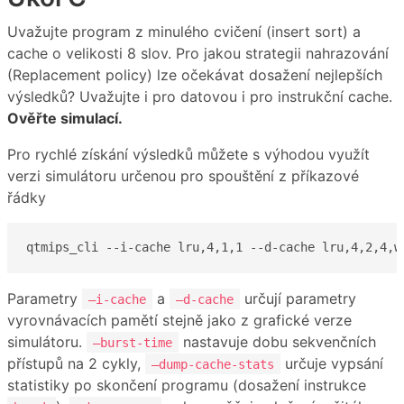
Uvažujte program z minulého cvičení (insert sort) a
cache o velikosti 8 slov. Pro jakou strategii nahrazování
(Replacement policy) lze očekávat dosažení nejlepších
výsledků? Uvažujte i pro datovou i pro instrukční cache.
Ověřte simulací.
Pro rychlé získání výsledků můžete s výhodou využít
verzi simulátoru určenou pro spouštění z příkazové
řádky
qtmips_cli --i-cache lru,4,1,1 --d-cache lru,4,2,4,w
Parametry
a
určují parametry
–i-cache
–d-cache
vyrovnávacích pamětí stejně jako z grafické verze
simulátoru.
nastavuje dobu sekvenčních
–burst-time
přístupů na 2 cykly,
určuje vypsání
–dump-cache-stats
statistiky po skončení programu (dosažení instrukce