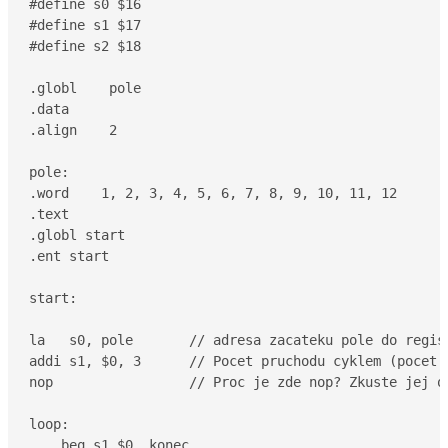
#define s0 $16

#define s1 $17

#define s2 $18

.globl    pole

.data

.align    2

pole:

.word    1, 2, 3, 4, 5, 6, 7, 8, 9, 10, 11, 12

.text

.globl start

.ent start

start:

la   s0, pole       // adresa zacateku pole do regist
addi s1, $0, 3      // Pocet pruchodu cyklem (pocet i
nop                 // Proc je zde nop? Zkuste jej od
loop:

    beq s1,$0, konec
