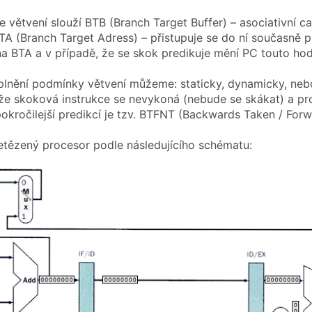
le větvení slouží BTB (Branch Target Buffer) – asociativní c
TA (Branch Target Adress) – přistupuje se do ní současně 
na BTA a v případě, že se skok predikuje mění PC touto ho
plnění podmínky větvení můžeme: staticky, dynamicky, nebo
že skoková instrukce se nevykoná (nebude se skákat) a p
pokročilejší predikcí je tzv. BTFNT (Backwards Taken / For
tězený procesor podle následujícího schématu: