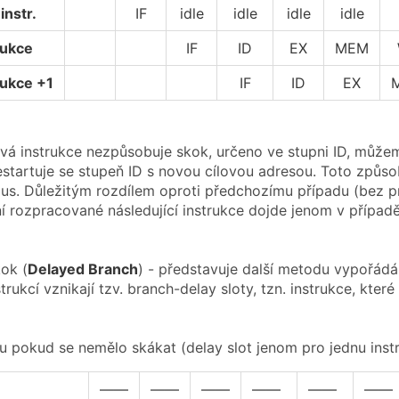
instr.
IF
idle
idle
idle
idle
rukce
IF
ID
EX
MEM
rukce +1
IF
ID
EX
á instrukce nezpůsobuje skok, určeno ve stupni ID, můž
estartuje se stupeň ID s novou cílovou adresou. Toto způso
us. Důležitým rozdílem oproti předchozímu případu (bez pred
í rozpracované následující instrukce dojde jenom v případ
ok (
Delayed Branch
) - představuje další metodu vypořádá
rukcí vznikají tzv. branch-delay sloty, tzn. instrukce, kt
 pokud se nemělo skákat (delay slot jenom pro jednu instr
——
——
——
——
——
——