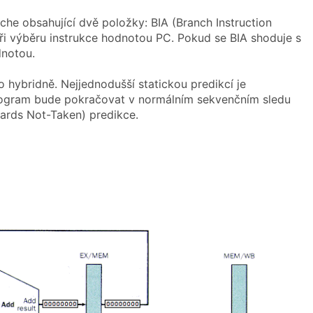
ache obsahující dvě položky: BIA (Branch Instruction
při výběru instrukce hodnotou PC. Pokud se BIA shoduje s
dnotou.
 hybridně. Nejjednodušší statickou predikcí je
rogram bude pokračovat v normálním sekvenčním sledu
wards Not-Taken) predikce.