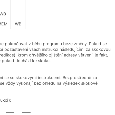
WB
MEM
WB
eme pokračovat v běhu programu beze změny. Pokud se
bí pozastavení všech instrukcí následujícími za skokovou
ikce), krom dřívějšího zjištění adresy větvení, je fakt,
ě pokud dochází ke skoku!
ní se se skokovými instrukcemi. Bezprostředně za
eré se vždy vykonají bez ohledu na výsledek skokové
ukci):
——
——