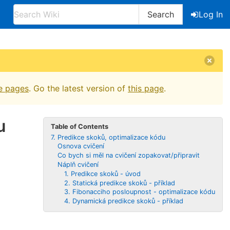
Search
Log In
e pages
. Go the latest version of
this page
.
u
Table of Contents
7. Predikce skoků, optimalizace kódu
Osnova cvičení
Co bych si měl na cvičení zopakovat/připravit
Náplň cvičení
1. Predikce skoků - úvod
2. Statická predikce skoků - příklad
3. Fibonacciho posloupnost - optimalizace kódu
4. Dynamická predikce skoků - příklad