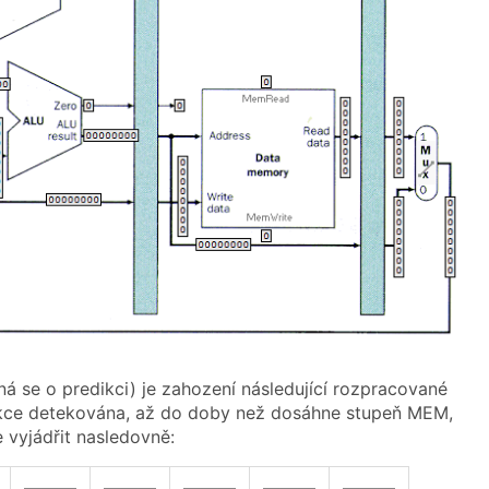
 se o predikci) je zahození následující rozpracované
strukce detekována, až do doby než dosáhne stupeň MEM,
 vyjádřit nasledovně:
———
———
———
———
———