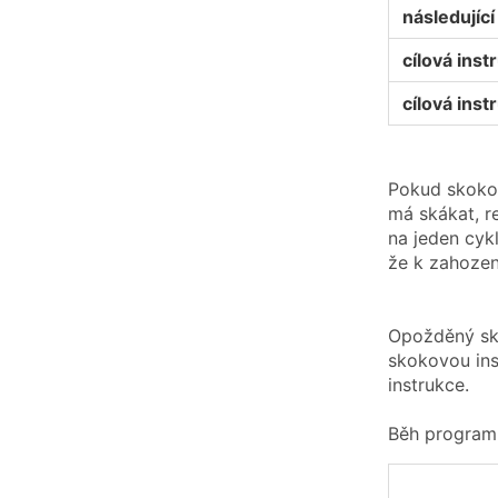
následující 
cílová inst
cílová inst
Pokud skokov
má skákat, r
na jeden cykl
že k zahozen
Opožděný sk
skokovou inst
instrukce.
Běh programu