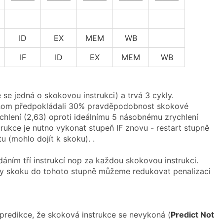
ID
EX
MEM
WB
IF
ID
EX
MEM
WB
e se jedná o skokovou instrukci) a trvá 3 cykly.
ychom předpokládali 30% pravděpodobnost skokové
ychlení (2,63) oproti ideálnímu 5 násobnému zrychlení
rukce je nutno vykonat stupeň IF znovu - restart stupně
 (mohlo dojít k skoku). .
ním tří instrukcí nop za každou skokovou instrukci.
sy skoku do tohoto stupně můžeme redukovat penalizaci
predikce, že skoková instrukce se nevykoná (
Predict Not