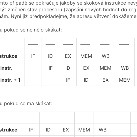
omto případě se pokračuje jakoby se skoková instrukce nevyk
 být změněn stav procesoru (zapsání nových hodnot do regi
znám. Nyní již předpokládejme, že adresu větvení dokážeme u
u pokud se nemělo skákat:
——
——
——
——
——
——
strukce
IF
ID
EX
MEM
WB
instr.
IF
ID
EX
MEM
WB
instr. + 1
IF
ID
EX
MEM
u pokud se má skákat:
——
——
——
——
——
——
strukce
IF
ID
EX
MEM
WB