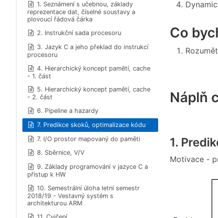
Dynamick
1. Seznámení s učebnou, základy
reprezentace dat, číselné soustavy a
plovoucí řádová čárka
Co bych
2. Instrukční sada procesoru
3. Jazyk C a jeho překlad do instrukcí
Rozumět
procesoru
4. Hierarchický koncept pamětí, cache
- 1. část
5. Hierarchický koncept pamětí, cache
Náplň c
- 2. část
6. Pipeline a hazardy
7. Predikce skoků, optimalizace kódu
7. I/O prostor mapovaný do paměti
1. Predi
8. Sběrnice, V/V
Motivace - p
9. Základy programování v jazyce C a
přístup k HW
10. Semestrální úloha letní semestr
2018/19 - Vestavný systém s
architekturou ARM
11. Cvičení