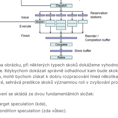
 na obrázku, při některých typech skoků dokážeme vyhodnot
ine. Kdybychom dokázali správně odhadnout kam bude skoko
, mohli bychom získat k dobru rozpracování hned několika 
sté, sehrává predikce skoků významnou roli v zvyšování pr
vení se skládá ze dvou fundamentálních složek:
arget speculation (kde),
ondition speculation (zda vůbec).