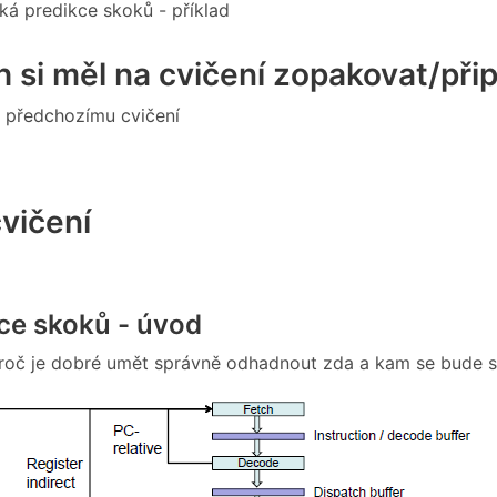
á predikce skoků - příklad
 si měl na cvičení zopakovat/přip
 předchozímu cvičení
vičení
kce skoků - úvod
roč je dobré umět správně odhadnout zda a kam se bude s