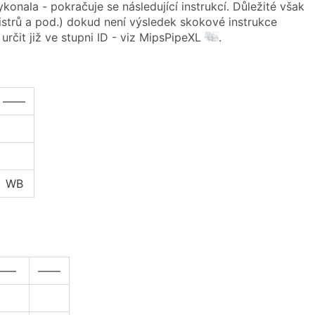
onala - pokračuje se následující instrukcí. Důležité však
strů a pod.) dokud není výsledek skokové instrukce
rčit již ve stupni ID - viz MipsPipeXL
.
——
WB
——
——