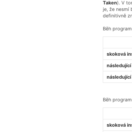
Taken
). V t
je, že nesmí
definitivně 
Běh program
skoková in
následující 
následující 
Běh program
skoková in