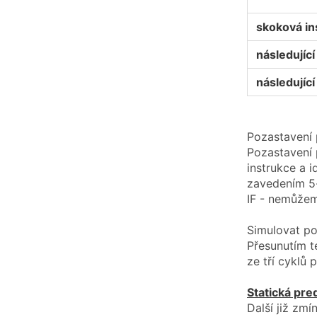
skoková in
následující 
následující 
Pozastavení p
Pozastavení 
instrukce a 
zavedením 5-
IF - nemůžem
Simulovat po
Přesunutím t
ze tří cyklů 
Statická pre
Další již zm