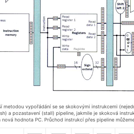
í metodou vypořádání se se skokovými instrukcemi (nejedná
lush) a pozastavení (stall) pipeline, jakmile je skoková in
 nová hodnota PC. Průchod instrukcí přes pipeline můžeme
———
———
———
———
———