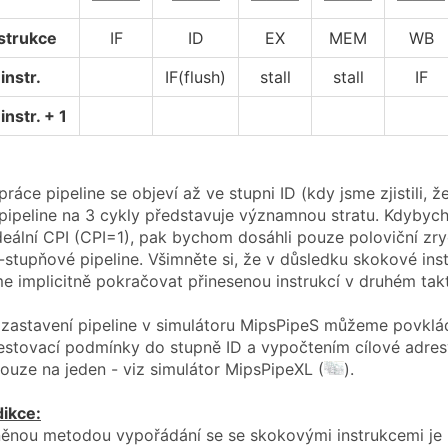
strukce
IF
ID
EX
MEM
WB
instr.
IF(flush)
stall
stall
IF
instr. + 1
ráce pipeline se objeví až ve stupni ID (kdy jsme zjistili, ž
pipeline na 3 cykly představuje významnou stratu. Kdyb
ideální CPI (CPI=1), pak bychom dosáhli pouze poloviční zr
stupňové pipeline. Všimněte si, že v důsledku skokové inst
e implicitně pokračovat přinesenou instrukcí v druhém taktu
zastavení pipeline v simulátoru MipsPipeS můžeme povkládá
estovací podmínky do stupně ID a vypočtením cílové adre
pouze na jeden - viz simulátor MipsPipeXL (
).
dikce:
íněnou metodou vypořádání se se skokovými instrukcemi je 