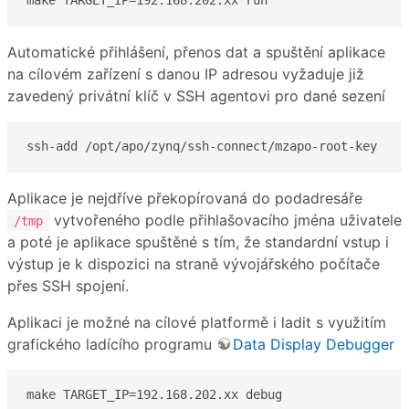
make TARGET_IP=192.168.202.xx run
Automatické přihlášení, přenos dat a spuštění aplikace
na cílovém zařízení s danou IP adresou vyžaduje již
zavedený privátní klíč v SSH agentovi pro dané sezení
ssh-add /opt/apo/zynq/ssh-connect/mzapo-root-key
Aplikace je nejdříve překopírovaná do podadresáře
vytvořeného podle přihlašovacího jména uživatele
/tmp
a poté je aplikace spuštěné s tím, že standardní vstup i
výstup je k dispozici na straně vývojářského počítače
přes SSH spojení.
Aplikaci je možné na cílové platformě i ladit s využitím
grafického ladícího programu
Data Display Debugger
make TARGET_IP=192.168.202.xx debug