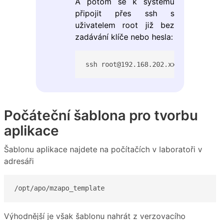
A potom se k systému
připojit přes ssh s
uživatelem root již bez
zadávání klíče nebo hesla:
ssh root@192.168.202.xxx
Počáteční šablona pro tvorbu
aplikace
Šablonu aplikace najdete na počítačích v laboratoři v
adresáři
/opt/apo/mzapo_template
Výhodnější je však šablonu nahrát z verzovacího