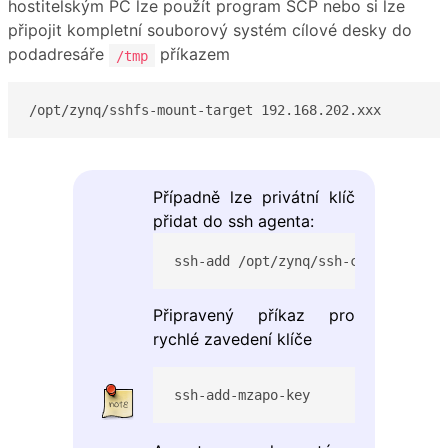
hostitelským PC lze použít program SCP nebo si lze
připojit kompletní souborový systém cílové desky do
podadresáře
příkazem
/tmp
/opt/zynq/sshfs-mount-target 192.168.202.xxx
Případně lze privátní klíč
přidat do ssh agenta:
ssh-add /opt/zynq/ssh-connect/mzap
Připravený příkaz pro
rychlé zavedení klíče
ssh-add-mzapo-key