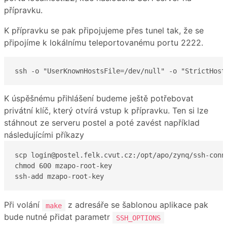
přípravku.
K přípravku se pak připojujeme přes tunel tak, že se
připojíme k lokálnímu teleportovanému portu 2222.
ssh -o "UserKnownHostsFile=/dev/null" -o "StrictHost
K úspěšnému přihlášení budeme ještě potřebovat
privátní klíč, který otvírá vstup k přípravku. Ten si lze
stáhnout ze serveru postel a poté zavést například
následujícími příkazy
scp login@postel.felk.cvut.cz:/opt/apo/zynq/ssh-conne
chmod 600 mzapo-root-key

ssh-add mzapo-root-key
Při volání
z adresáře se šablonou aplikace pak
make
bude nutné přidat parametr
SSH_OPTIONS