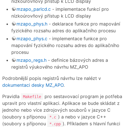
nízkoúrovňový přístup k LCD display
mzapo_parlcd.c
- implementace funkcí pro
nízkoúrovňový přístup k LCD display
mzapo_phys.h
- deklarace funkce pro mapování
fyzického rozsahu adres do aplikačního procesu
mzapo_phys.c
- implementace funkce pro
mapování fyzického rozsahu adres do aplikačního
procesu
mzapo_regs.h
- definice bázových adres a
registrů výukového návrhu MZ_APO
Podrobnější popis registrů návrhu lze nalézt v
dokumentaci desky MZ_APO
.
Pravidla
pro sestavovací program je potřeba
Makefile
upravit pro vlastní aplikaci. Aplikace se bude skládat z
jednoho nebo více zdrojových souborů v jazyce C
(soubory s příponou
) a nebo v jazyce C++
*.c
(soubory s příponou
). Příkladem s hlavní funkci
*.cpp