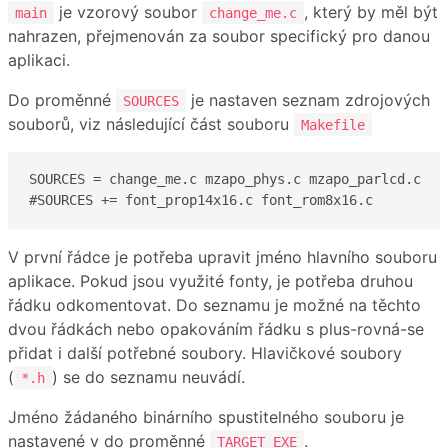
je vzorový soubor
, který by měl být
main
change_me.c
nahrazen, přejmenován za soubor specifický pro danou
aplikaci.
Do proměnné
je nastaven seznam zdrojových
SOURCES
souborů, viz následující část souboru
Makefile
SOURCES = change_me.c mzapo_phys.c mzapo_parlcd.c

#SOURCES += font_prop14x16.c font_rom8x16.c
V první řádce je potřeba upravit jméno hlavního souboru
aplikace. Pokud jsou využité fonty, je potřeba druhou
řádku odkomentovat. Do seznamu je možné na těchto
dvou řádkách nebo opakováním řádku s plus-rovná-se
přidat i další potřebné soubory. Hlavičkové soubory
(
) se do seznamu neuvádí.
*.h
Jméno žádaného binárního spustitelného souboru je
nastavené v do proměnné
.
TARGET_EXE