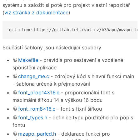
systému a založit si poté pro projekt vlastní repozitář
(
viz stránka z dokumentace
)
git clone https://gitlab.fel.cvut.cz/b35apo/mzapo_te
Součástí šablony jsou následující soubory
Makefile
- pravidla pro sestavení a vzdálené
spouštění aplikace
change_me.c
- zdrojový kód s hlavní funkcí main
- šablona určená k přejmenování
font_prop14x16.c
- proporcionální font s
maximální šířkou 14 a výškou 16 bodu
font_rom8x16.c
- font s fixní šířkou
font_types.h
- definice typu použitého pro popis
fontu
mzapo_parlcd.h
- deklarace funkcí pro