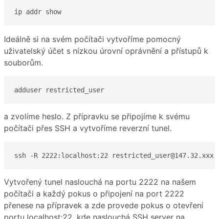
ip addr show
Ideálně si na svém počítači vytvoříme pomocný
uživatelský účet s nízkou úrovní oprávnění a přístupů k
souborům.
adduser restricted_user
a zvolíme heslo. Z přípravku se připojíme k svému
počítači přes SSH a vytvoříme reverzní tunel.
ssh -R 2222:localhost:22 restricted_user@147.32.xxx.
Vytvořený tunel naslouchá na portu 2222 na našem
počítači a každý pokus o připojení na port 2222
přenese na přípravek a zde provede pokus o otevření
portu localhost:22, kde naslouchá SSH server na