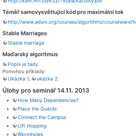
http://kam.mff.cuni.cz/~kuba/ka/toky.pdf
Téměř samovysvětlující kód pro maximální tok
http://www.aduni.org/courses/algorithms/courseware/h
Stable Marriages
Stable marriage
Maďarský algoritmus
Popis je tady
.
Pomohou příklady:
Ukázka 1
,
ukázka 2
.
Úlohy pro seminář 14.11. 2013
How Many Dependencies?
Place the Guards
Connect the Campus
Lift Hopping
Wormholes