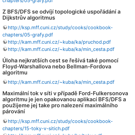
chapters/05-grafy.pdf
Z BFS/DFS se odvíjí topologické uspořádání a
Dijkstrův algoritmus
http://ksp.mff.cuni.cz/study/cooks/cookbook-
chapters/05-grafy.pdf
http://kam.mff.cuni.cz/~kuba/ka/pruchod.pdf
http://kam.mff.cuni.cz/~kuba/ka/min_cesta.pdf
Úloha nejkratších cest se řešívá také pomocí
Floyd-Warshallova nebo Bellman-Fordova
algoritmu
http://kam.mff.cuni.cz/~kuba/ka/min_cesta.pdf
Maximální tok v síti v případě Ford-Fulkersonova
algoritmu je jen opakovanou aplikací BFS/DFS a
použijeme jej take pro nalezení maximálního
párování
http://ksp.mff.cuni.cz/study/cooks/cookbook-
chapters/15-toky-v-sitich.pdf