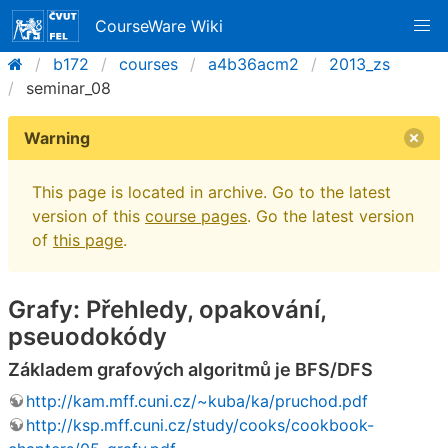
CourseWare Wiki
b172
courses
a4b36acm2
2013_zs
seminar_08
Warning
This page is located in archive. Go to the latest
version of this
course pages
. Go the latest version
of
this page
.
Grafy: Přehledy, opakování,
pseuodokódy
Základem grafových algoritmů je BFS/DFS
http://kam.mff.cuni.cz/~kuba/ka/pruchod.pdf
http://ksp.mff.cuni.cz/study/cooks/cookbook-