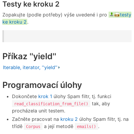
Testy ke kroku 2
Zopakujte (podle potřeby) výše uvedené i pro
testy
ke kroku 2
.
Příkaz ''yield''
Iterable, iterator, ''yield''
Programovací úlohy
Dokončete
krok 1
úlohy Spam filtr, tj. funkci
tak, aby
read_classification_from_file()
procházela unit testem.
Začněte pracovat na
kroku 2
úlohy Spam filtr, tj. na
třídě
a její metodě
.
Corpus
emails()