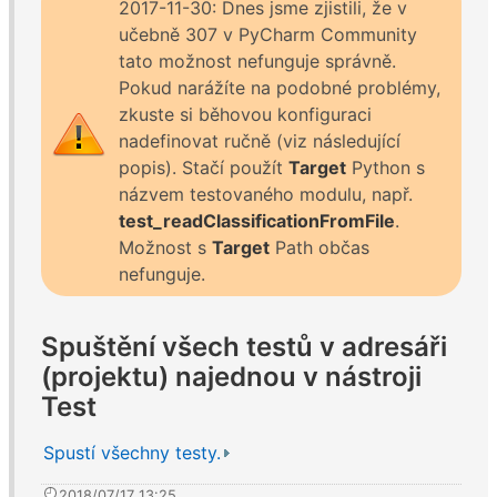
2017-11-30: Dnes jsme zjistili, že v
učebně 307 v PyCharm Community
tato možnost nefunguje správně.
Pokud narážíte na podobné problémy,
zkuste si běhovou konfiguraci
nadefinovat ručně (viz následující
popis). Stačí použít
Target
Python s
názvem testovaného modulu, např.
test_readClassificationFromFile
.
Možnost s
Target
Path občas
nefunguje.
Spuštění všech testů v adresáři
(projektu) najednou v nástroji
Test
Spustí všechny testy.
2018/07/17 13:25