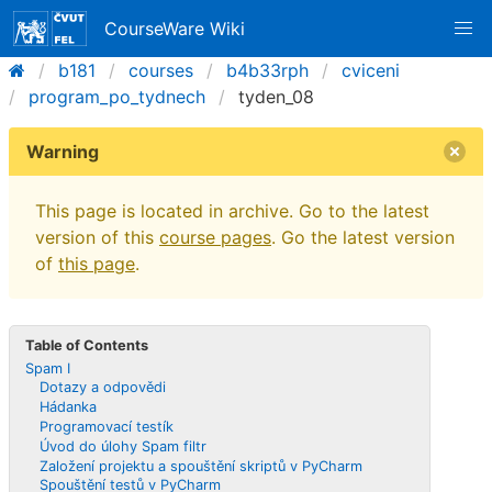
CourseWare Wiki
b181
courses
b4b33rph
cviceni
program_po_tydnech
tyden_08
Warning
This page is located in archive. Go to the latest
version of this
course pages
. Go the latest version
of
this page
.
Table of Contents
Spam I
Dotazy a odpovědi
Hádanka
Programovací testík
Úvod do úlohy Spam filtr
Založení projektu a spouštění skriptů v PyCharm
Spouštění testů v PyCharm