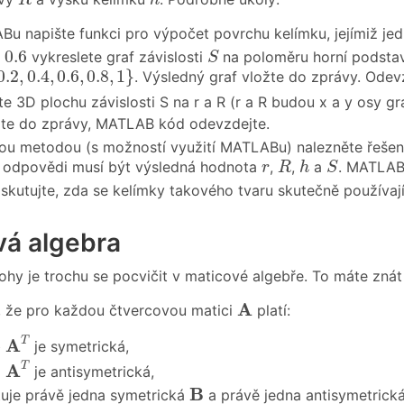
R
h
u napište funkci pro výpočet povrchu kelímku, jejímiž j
.6
S
0.6
vykreslete graf závislosti
na poloměru horní podst
S
2
,
0.4
,
0.6
,
0.8
,
1
}
0.2
,
0.4
,
0.6
,
0.8
,
1
}
. Výsledný graf vložte do zprávy. Odev
te 3D plochu závislosti S na r a R (r a R budou x a y osy g
žte do zprávy, MATLAB kód odevzdejte.
ou metodou (s možností využití MATLABu) nalezněte řešení 
R
h
S
r
 odpovědi musí být výsledná hodnota
,
,
a
. MATLAB
r
R
h
S
iskutujte, zda se kelímky takového tvaru skutečně používaj
vá algebra
ohy je trochu se pocvičit v maticové algebře. To máte znát z
A
A
 že pro každou čtvercovou matici
platí:
A
T
A
T
+
je symetrická,
A
T
A
T
−
je antisymetrická,
B
B
tuje právě jedna symetrická
a právě jedna antisymetrick