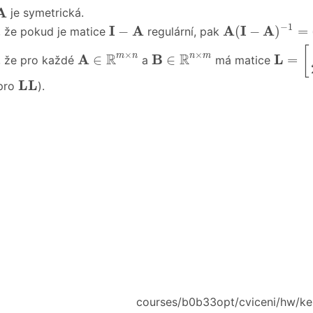
A
je symetrická.
A
(
I
−
A
)
−
1
=
(
I
−
I
−
A
−
1
I
A
A
I
A
−
(
−
)
=
 že pokud je matice
regulární, pak
L
=
[
I
−
[
A
∈
R
m
×
n
B
∈
R
n
×
m
×
×
R
R
A
B
L
m
n
n
m
∈
∈
=
, že pro každé
a
má matice
L
L
L
L
 pro
).
courses/b0b33opt/cviceni/hw/kel