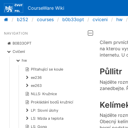
CourseWare Wiki
b252
courses
b0b33opt
cviceni
hw
NAVIGATION
Cílem prvních
B0B33OPT
na kterou vy
Cvičení
internetu. U 
hw
Půllitr
Přitahující se koule
ee236
Najděte rozmě
ee263
zanedbejte. 
NLLS: Kružnice
Kelíme
Prokládání bodů kružnicí
LP: Slovní úlohy
Najděte rozm
LS: Mzda a teplota
Obecný kelím
LS: Gong
horní podst