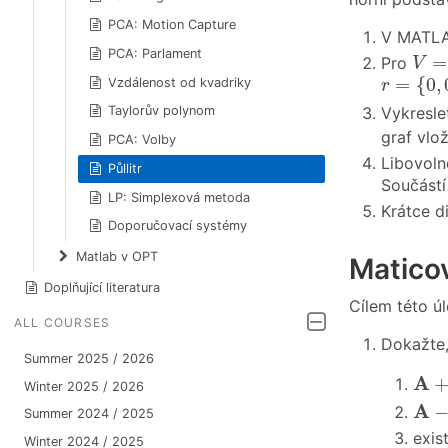
PCA: Motion Capture
V MATLAB
V
=
0
PCA: Parlament
=
Pro
V
r
=
{
0
,
0.
=
{
0
,
Vzdálenost od kvadriky
r
Vykresle
Taylorův polynom
graf vlo
PCA: Volby
Libovoln
Půllitr
Součástí
LP: Simplexová metoda
Krátce d
Doporučovací systémy
Matlab v OPT
Matico
Doplňující literatura
Cílem této úl
ALL COURSES
Dokažte,
Summer 2025 / 2026
A
+
A
Winter 2025 / 2026
A
−
A
Summer 2024 / 2025
exis
Winter 2024 / 2025