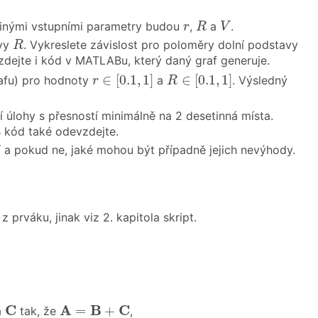
R
V
r
edinými vstupními parametry budou
,
a
.
r
R
V
R
avy
. Vykreslete závislost pro poloměry dolní podstavy
R
zdejte i kód v MATLABu, který daný graf generuje.
r
∈
[
0.1
,
1
]
R
∈
[
0.1
,
1
]
∈
[
0.1
,
1
]
∈
[
0.1
,
1
]
rafu) pro hodnoty
a
. Výsledný
r
R
úlohy s přesností minimálně na 2 desetinná místa.
 kód také odevzdejte.
í a pokud ne, jaké mohou být případně jejich nevýhody.
 prváku, jinak viz 2. kapitola skript.
C
A
=
B
+
C
C
A
B
C
=
+
á
tak, že
,