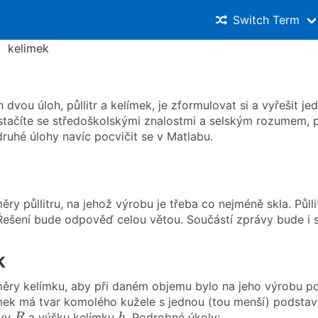
Switch Term
kelimek
 dvou úloh, půllitr a kelímek, je zformulovat si a vyřešit j
stačíte se středoškolskými znalostmi a selským rozumem, p
druhé úlohy navíc pocvičit se v Matlabu.
ry půllitru, na jehož výrobu je třeba co nejméně skla. Půll
Řešení bude odpověď celou větou. Součástí zprávy bude i s
k
ěry kelímku, aby při daném objemu bylo na jeho výrobu po
ek má tvar komolého kužele s jednou (tou menší) podsta
R
h
avy
a výšku kelímku
. Podrobné úkoly: