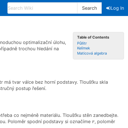
Search
Log In
Table of Contents
ednoduchou optimalizační úlohu,
Půllitr
řípadně trochou hledání na
Kelímek
Maticová algebra
itr má tvar válce bez horní podstavy. Tloušťku skla
tručný postup řešení.
třeba co nejméně materiálu. Tloušťku stěn zanedbejte.
r
vou. Poloměr spodní podstavy si označíme
, poloměr
r