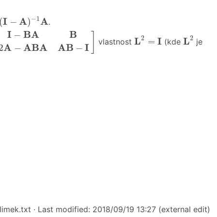
A
)
−
1
A
−
1
I
A
A
(
−
)
.
B
A
B
2
A
−
A
B
A
A
B
−
I
]
I
B
A
B
−
L
2
=
I
L
2
]
2
2
L
I
L
=
vlastnost
(kde
je
A
A
B
A
A
B
I
2
−
−
imek.txt
· Last modified: 2018/09/19 13:27 (external edit)