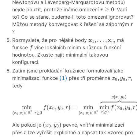
Newtonovu a Levenberg-Marquardtovu metodu)
r
≥
0
≥
0
nejde použít, protože máme omezení
. Vadí
r
to? Co se stane, budeme-li toto omezení ignorovat?
r
Můžou metody konvergovat k řešení se záporným
r
?
x
1
,
…
,
x
m
x
x
,
…
,
Rozmyslete, že pro nějaké body
má
1
m
f
funkce
více lokálních minim s různou funkční
f
hodnotou. Zkuste najít minimální takovou
konfiguraci.
Zatím jsme prokládání kružnice formulovali jako
(1)
x
0
,
y
0
,
r
(1)
,
,
minimalizaci funkce
přes tři proměnné
,
x
y
r
0
0
tedy
min
(
x
0
,
y
0
)
∈
R
2
,
r
≥
0
f
(
x
0
,
y
0
,
r
)
=
min
(
x
0
,
y
0
)
∈
R




(
,
)
g
x
y
0
0
min
(
,
,
)
=
min
min
(
,
,
f
x
y
r
f
x
y
r
0
0
0
0
≥
0
2
2
R
R
r
(
,
)
∈
,
≥
0
(
,
)
∈
x
y
r
x
y
0
0
0
0
(
x
0
,
y
0
)
(
,
)
Ale pokud je
pevné, vnitřní minimalizaci
x
y
0
0
r
přes
lze vyřešit explicitně a napsat tak vzorec pro
r
g
(
x
0
,
y
0
)