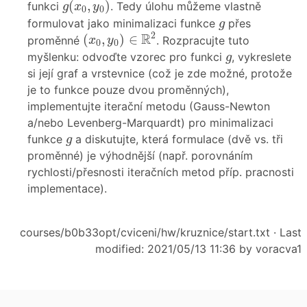
(
,
)
funkci
. Tedy úlohu můžeme vlastně
g
x
y
0
0
g
formulovat jako minimalizaci funkce
přes
g
(
x
0
,
y
0
)
∈
R
2
2
R
(
,
)
∈
proměnné
. Rozpracujte tuto
x
y
0
0
g
myšlenku: odvoďte vzorec pro funkci
, vykreslete
g
si její graf a vrstevnice (což je zde možné, protože
je to funkce pouze dvou proměnných),
implementujte iterační metodu (Gauss-Newton
a/nebo Levenberg-Marquardt) pro minimalizaci
g
funkce
a diskutujte, která formulace (dvě vs. tři
g
proměnné) je výhodnější (např. porovnáním
rychlosti/přesnosti iteračních metod příp. pracnosti
implementace).
courses/b0b33opt/cviceni/hw/kruznice/start.txt
· Last
modified: 2021/05/13 11:36 by
voracva1