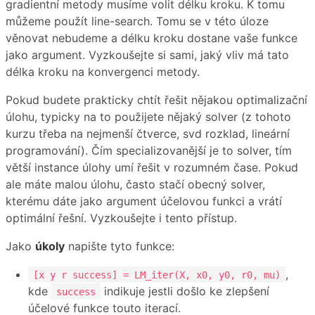
gradientní metody musíme volit délku kroku. K tomu
můžeme použít line-search. Tomu se v této úloze
věnovat nebudeme a délku kroku dostane vaše funkce
jako argument. Vyzkoušejte si sami, jaký vliv má tato
délka kroku na konvergenci metody.
Pokud budete prakticky chtít řešit nějakou optimalizační
úlohu, typicky na to použijete nějaký solver (z tohoto
kurzu třeba na nejmenší čtverce, svd rozklad, lineární
programování). Čím specializovanější je to solver, tím
větší instance úlohy umí řešit v rozumném čase. Pokud
ale máte malou úlohu, často stačí obecný solver,
kterému dáte jako argument účelovou funkci a vrátí
optimální řešní. Vyzkoušejte i tento přístup.
Jako
úkoly
napište tyto funkce:
,
[x y r success] = LM_iter(X, x0, y0, r0, mu)
kde
indikuje jestli došlo ke zlepšení
success
účelové funkce touto iterací.