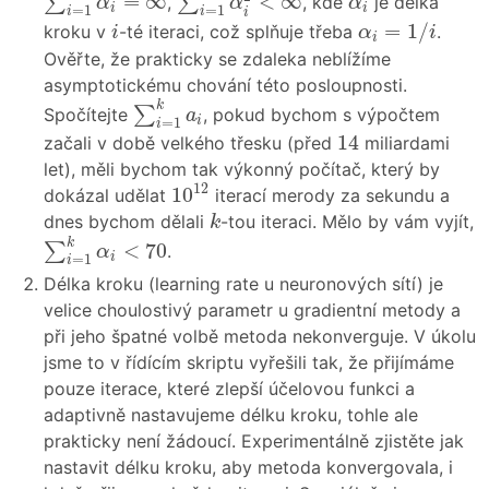
=
∞
<
∞
∑
∑
,
, kde
je délka
α
α
α
i
i
=
1
=
1
i
i
i
α
i
=
1
/
i
i
=
1
/
kroku v
-té iteraci, což splňuje třeba
.
i
α
i
i
Ověřte, že prakticky se zdaleka neblížíme
asymptotickému chování této posloupnosti.
∑
i
=
1
k
a
i
k
∑
Spočítejte
, pokud bychom s výpočtem
a
i
=
1
i
14
14
začali v době velkého třesku (před
miliardami
let), měli bychom tak výkonný počítač, který by
10
12
12
10
dokázal udělat
iterací merody za sekundu a
k
dnes bychom dělali
-tou iteraci. Mělo by vám vyjít,
k
∑
i
=
1
k
α
i
<
70
k
<
70
∑
.
α
i
=
1
i
Délka kroku (learning rate u neuronových sítí) je
velice choulostivý parametr u gradientní metody a
při jeho špatné volbě metoda nekonverguje. V úkolu
jsme to v řídícím skriptu vyřešili tak, že přijímáme
pouze iterace, které zlepší účelovou funkci a
adaptivně nastavujeme délku kroku, tohle ale
prakticky není žádoucí. Experimentálně zjistěte jak
nastavit délku kroku, aby metoda konvergovala, i