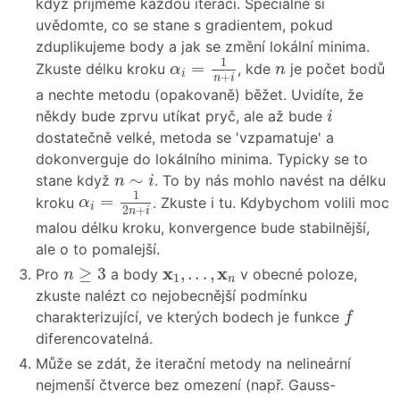
když přijmeme každou iteraci. Speciálně si
uvědomte, co se stane s gradientem, pokud
zduplikujeme body a jak se změní lokální minima.
α
i
=
1
n
+
i
1
n
=
Zkuste délku kroku
, kde
je počet bodů
α
n
i
+
n
i
a nechte metodu (opakovaně) běžet. Uvidíte, že
i
někdy bude zprvu utíkat pryč, ale až bude
i
dostatečně velké, metoda se 'vzpamatuje' a
dokonverguje do lokálního minima. Typicky se to
n
∼
i
∼
stane když
. To by nás mohlo navést na délku
n
i
α
i
=
1
2
n
+
i
1
=
kroku
. Zkuste i tu. Kdybychom volili moc
α
i
2
+
n
i
malou délku kroku, konvergence bude stabilnější,
ale o to pomalejší.
n
≥
3
x
1
,
.
.
.
,
x
n
x
x
≥
3
,
.
.
.
,
Pro
a body
v obecné poloze,
n
1
n
zkuste nalézt co nejobecnější podmínku
f
charakterizující, ve kterých bodech je funkce
f
diferencovatelná.
Může se zdát, že iterační metody na nelineární
nejmenší čtverce bez omezení (např. Gauss-