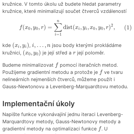
kružnice. V tomto úkolu už budete hledat parametry
kružnice, které minimalizují součet čtverců vzdáleností
(1)
f
(
x
0
,
y
0
,
r
)
=
∑
i
=
1
n
dist
(
x
i
,
y
i
,
x
0
,
y
0
,
r
)
2
,
n
∑
2
(
,
,
)
=
dist
(
,
,
,
,
)
,
(1)
f
x
y
r
x
y
x
y
r
0
0
0
0
i
i
=
1
i
(
x
i
,
y
i
)
i
,
…
,
n
(
,
)
,
…
,
kde
,
jsou body kterými prokládáme
x
y
i
n
i
i
(
x
0
,
y
0
)
r
(
,
)
kružnici,
je její střed a
její poloměr.
x
y
r
0
0
f
Budeme minimalizovat
pomocí iteračních metod.
f
f
Použijeme gradientní metodu a protože je
ve tvaru
f
nelineárních nejmenších čtverců, můžeme použít i
Gauss-Newtonovu a Levenberg-Marquardtovu metodu.
Implementační úkoly
Napište funkce vykonávajíní jednu iteraci Levenberg-
Marquardtovy metody, Gauss-Newtonovy metody a
f
gradientní metody na optimalizaci funkce
. U
f