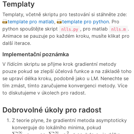
Templaty
Templaty, včetně skriptu pro testování si stáhněte zde:
template pro matlab
,
template pro python
. Pro
python spouštějte skript
, pro matlab
.
nlls.py
nlls.m
Animace se pauzuje po každém kroku, musíte klikat pro
další iterace.
Implementační poznámka
V řídícím skriptu se přijme krok gradientní metody
pouze pokud se zlepší účelová funkce a na základě toho
se upraví délka kroku, podobně jako u LM. Nenechte se
tím zmást, tímto zaručujeme konvergenci metody. Více
to diskutujeme v úkolech pro radost.
Dobrovolné úkoly pro radost
Z teorie plyne, že gradientní metoda asymptoticky
konverguje do lokálního minima, pokud
∑
i
=
1
∞
α
i
2
<
∞
∑
i
=
1
∞
α
i
=
∞
∞
∞
α
i
2