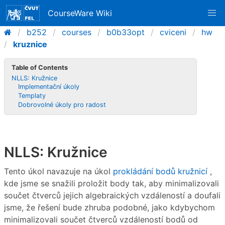
CourseWare Wiki
b252
courses
b0b33opt
cviceni
hw
kruznice
Table of Contents
NLLS: Kružnice
Implementační úkoly
Templaty
Dobrovolné úkoly pro radost
NLLS: Kružnice
Tento úkol navazuje na úkol
prokládání bodů kružnicí
,
kde jsme se snažili proložit body tak, aby minimalizovali
součet čtverců jejich algebraických vzdáleností a doufali
jsme, že řešení bude zhruba podobné, jako kdybychom
minimalizovali součet čtverců vzdáleností bodů od