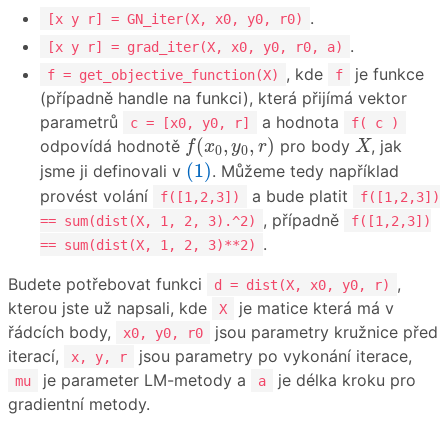
.
[x y r] = GN_iter(X, x0, y0, r0)
.
[x y r] = grad_iter(X, x0, y0, r0, a)
, kde
je funkce
f = get_objective_function(X)
f
(případně handle na funkci), která přijímá vektor
parametrů
a hodnota
c = [x0, y0, r]
f( c )
f
(
x
0
,
y
0
,
r
)
X
(
,
,
)
odpovídá hodnotě
pro body
, jak
f
x
y
r
X
0
0
(1)
(1)
jsme ji definovali v
. Můžeme tedy například
provést volání
a bude platit
f([1,2,3])
f([1,2,3])
, případně
== sum(dist(X, 1, 2, 3).^2)
f([1,2,3])
.
== sum(dist(X, 1, 2, 3)**2)
Budete potřebovat funkci
,
d = dist(X, x0, y0, r)
kterou jste už napsali, kde
je matice která má v
X
řádcích body,
jsou parametry kružnice před
x0, y0, r0
iterací,
jsou parametry po vykonání iterace,
x, y, r
je parameter LM-metody a
je délka kroku pro
mu
a
gradientní metody.