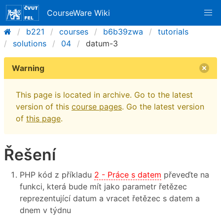
CourseWare Wiki
b221
courses
b6b39zwa
tutorials
solutions
04
datum-3
Warning
This page is located in archive. Go to the latest
version of this
course pages
. Go the latest version
of
this page
.
Řešení
PHP kód z příkladu
2 - Práce s datem
převeďte na
funkci, která bude mít jako parametr řetězec
reprezentující datum a vracet řetězec s datem a
dnem v týdnu