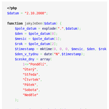
<?php
$datum
=
"2.10.2008"
;
function
 jakyJeDen
(
$datum
)
{
$pole_datum
=
explode
(
"."
,
$datum
)
;
$den
=
$pole_datum
[
0
]
;
$mesic
=
$pole_datum
[
1
]
;
$rok
=
$pole_datum
[
2
]
;
$timestamp
=
mktime
(
0
,
0
,
0
,
$mesic
,
$den
,
$rok
)
$den_v_tydnu
=
date
(
"N"
,
$timestamp
)
;
$ceske_dny
=
array
(
1
=>
"Pondělí"
,
"Úterý"
,
"Středa"
,
"Čtvrtek"
,
"Pátek"
,
"Sobota"
,
"Neděle"
)
;