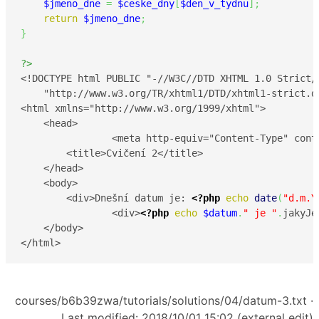
$jmeno_dne
=
$ceske_dny
[
$den_v_tydnu
]
;
return
$jmeno_dne
;
}
?>
<!DOCTYPE html PUBLIC "-//W3C//DTD XHTML 1.0 Strict//
    "http://www.w3.org/TR/xhtml1/DTD/xhtml1-strict.dt
<html xmlns="http://www.w3.org/1999/xhtml">

    <head>

		<meta http-equiv="Content-Type" content="text/html; charset=UTF-8"/>

        <title>Cvičení 2</title>

    </head>

    <body>

        <div>Dnešní datum je: 
<?php
echo
date
(
"d.m.Y
		<div>
<?php
echo
$datum
.
" je "
.
jakyJe
    </body>

</html>
courses/b6b39zwa/tutorials/solutions/04/datum-3.txt
·
Last modified: 2018/10/01 15:02 (external edit)