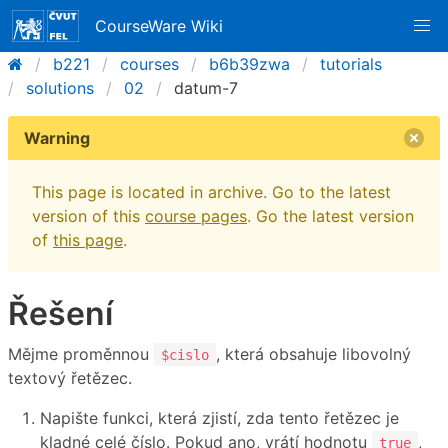
CourseWare Wiki
b221
courses
b6b39zwa
tutorials
solutions
02
datum-7
Warning
This page is located in archive. Go to the latest
version of this
course pages
. Go the latest version
of
this page
.
Řešení
Mějme proměnnou
, která obsahuje libovolný
$cislo
textový řetězec.
Napište funkci, která zjistí, zda tento řetězec je
kladné celé číslo. Pokud ano, vrátí hodnotu
,
true