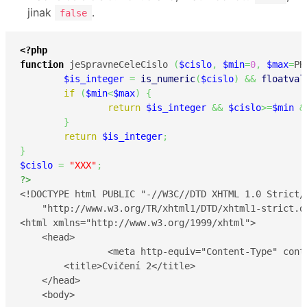
jinak
.
false
<?php
function
 jeSpravneCeleCislo 
(
$cislo
,
$min
=
0
,
$max
=
PH
$is_integer
=
is_numeric
(
$cislo
)
&&
floatval
if
(
$min
<
$max
)
{
return
$is_integer
&&
$cislo
>=
$min
&
}
return
$is_integer
;
}
$cislo
=
"XXX"
;
?>
<!DOCTYPE html PUBLIC "-//W3C//DTD XHTML 1.0 Strict//
    "http://www.w3.org/TR/xhtml1/DTD/xhtml1-strict.dt
<html xmlns="http://www.w3.org/1999/xhtml">

    <head>

		<meta http-equiv="Content-Type" content="text/html; charset=UTF-8"/>

        <title>Cvičení 2</title>

    </head>

    <body>
