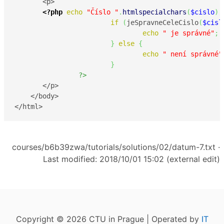
       <p>

<?php
echo
"Číslo "
.
htmlspecialchars
(
$cislo
)
;
if
(
jeSpravneCeleCislo
(
$cisl
echo
" je správné"
;
}
else
{
echo
" není správné"
}
?>
       </p>

    </body>

</html>
courses/b6b39zwa/tutorials/solutions/02/datum-7.txt
·
Last modified: 2018/10/01 15:02 (external edit)
Copyright © 2026 CTU in Prague | Operated by
IT