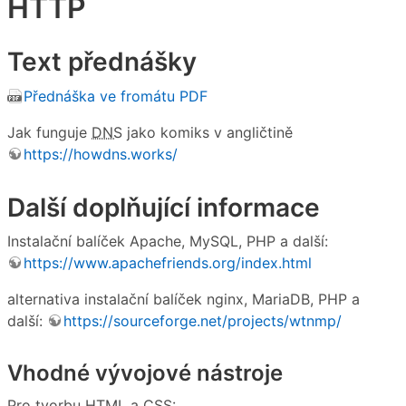
HTTP
Text přednášky
Přednáška ve fromátu PDF
Jak funguje
DNS
jako komiks v angličtině
https://howdns.works/
Další doplňující informace
Instalační balíček Apache, MySQL, PHP a další:
https://www.apachefriends.org/index.html
alternativa instalační balíček nginx, MariaDB, PHP a
další:
https://sourceforge.net/projects/wtnmp/
Vhodné vývojové nástroje
Pro tvorbu
HTML
a
CSS
: