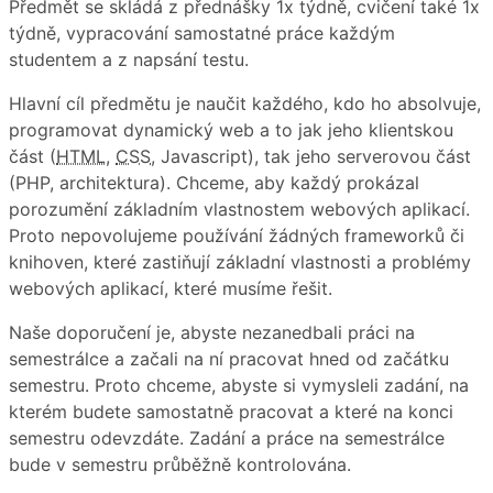
Předmět se skládá z přednášky 1x týdně, cvičení také 1x
týdně, vypracování samostatné práce každým
studentem a z napsání testu.
Hlavní cíl předmětu je naučit každého, kdo ho absolvuje,
programovat dynamický web a to jak jeho klientskou
část (
HTML
,
CSS
, Javascript), tak jeho serverovou část
(PHP, architektura). Chceme, aby každý prokázal
porozumění základním vlastnostem webových aplikací.
Proto nepovolujeme používání žádných frameworků či
knihoven, které zastiňují základní vlastnosti a problémy
webových aplikací, které musíme řešit.
Naše doporučení je, abyste nezanedbali práci na
semestrálce a začali na ní pracovat hned od začátku
semestru. Proto chceme, abyste si vymysleli zadání, na
kterém budete samostatně pracovat a které na konci
semestru odevzdáte. Zadání a práce na semestrálce
bude v semestru průběžně kontrolována.