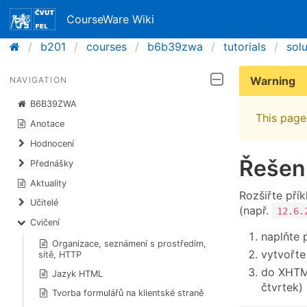
CourseWare Wiki
b201
courses
b6b39zwa
tutorials
sol
Warning
NAVIGATION
B6B39ZWA
This page 
Anotace
Hodnocení
Řešen
Přednášky
Aktuality
Rozšiřte pří
Učitelé
(např.
12.6.
Cvičení
naplňte
Organizace, seznámení s prostředím,
vytvořt
sítě, HTTP
do XHTML
Jazyk HTML
čtvrtek)
Tvorba formulářů na klientské straně