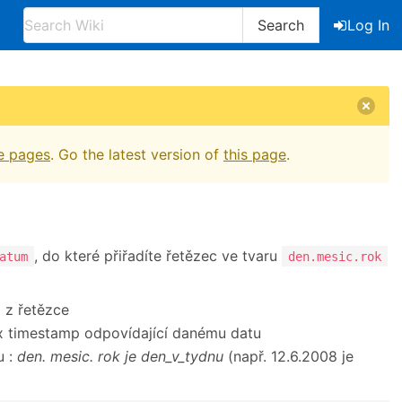
Search
Log In
e pages
. Go the latest version of
this page
.
, do které přiřadíte řetězec ve tvaru
atum
den.mesic.rok
 z řetězce
ix timestamp odpovídající danému datu
u :
den. mesic. rok je den_v_tydnu
(např. 12.6.2008 je