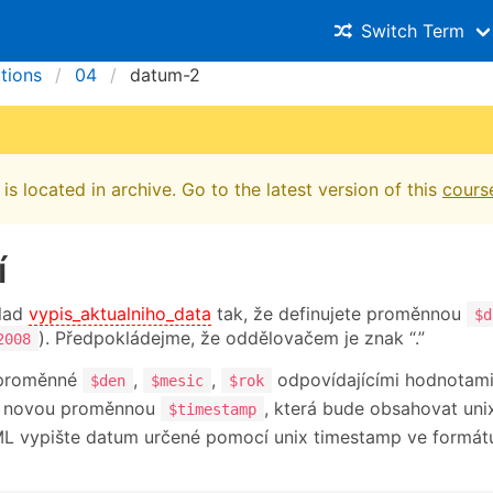
Switch Term
utions
04
datum-2
is located in archive. Go to the latest version of this
cours
í
klad
vypis_aktualniho_data
tak, že definujete proměnnou
$d
). Předpokládejme, že oddělovačem je znak “.”
2008
 proměnné
,
,
odpovídajícími hodnotami
$den
$mesic
$rok
e novou proměnnou
, která bude obsahovat un
$timestamp
 vypište datum určené pomocí unix timestamp ve formát