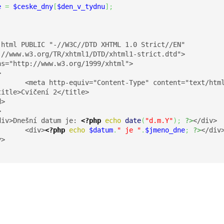
e
=
$ceske_dny
[
$den_v_tydnu
]
;
 html PUBLIC "-//W3C//DTD XHTML 1.0 Strict//EN"

://www.w3.org/TR/xhtml1/DTD/xhtml1-strict.dtd">

ns="http://www.w3.org/1999/xhtml">



text/html; charset=UTF-8"/>

itle>Cvičení 2</title>

>



div>Dnešní datum je: 
<?php
echo
date
(
"d.m.Y"
)
;
?>
</div>

		<div>
<?php
echo
$datum
.
" je "
.
$jmeno_dne
;
?>
</div>
>
