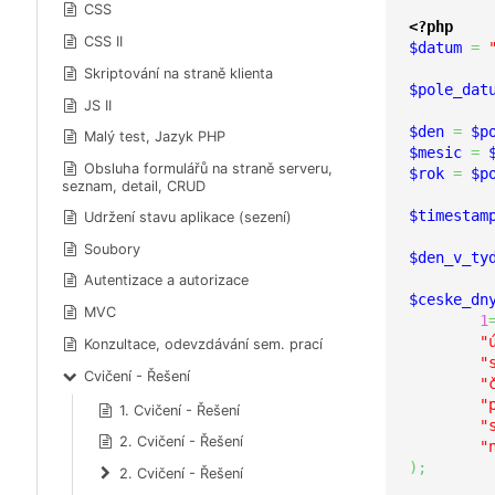
CSS
<?php
CSS II
$datum
=
Skriptování na straně klienta
$pole_dat
JS II
$den
=
$p
Malý test, Jazyk PHP
$mesic
=
Obsluha formulářů na straně serveru,
$rok
=
$p
seznam, detail, CRUD
$timestam
Udržení stavu aplikace (sezení)
Soubory
$den_v_ty
Autentizace a autorizace
$ceske_dn
MVC
1
"
Konzultace, odevzdávání sem. prací
"
Cvičení - Řešení
"
"
1. Cvičení - Řešení
"
2. Cvičení - Řešení
"
)
;
2. Cvičení - Řešení