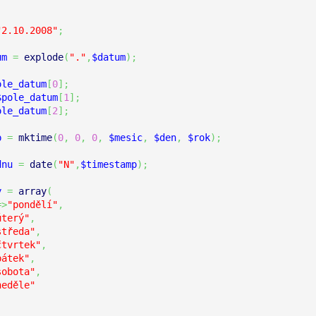
"2.10.2008"
;
um
=
explode
(
"."
,
$datum
)
;
ole_datum
[
0
]
;
$pole_datum
[
1
]
;
ole_datum
[
2
]
;
p
=
mktime
(
0
,
0
,
0
,
$mesic
,
$den
,
$rok
)
;
dnu
=
date
(
"N"
,
$timestamp
)
;
y
=
array
(
=>
"pondělí"
,
úterý"
,
středa"
,
čtvrtek"
,
pátek"
,
sobota"
,
neděle"