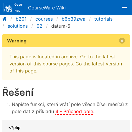
CourseWare Wiki
b201
courses
b6b39zwa
tutorials
solutions
02
datum-5
Warning
This page is located in archive. Go to the latest
version of this
course pages
. Go the latest version
of
this page
.
Řešení
Napište funkci, která vrátí pole všech čísel měsíců z
pole dat z příkladu
4 - Průchod pole
.
<?php