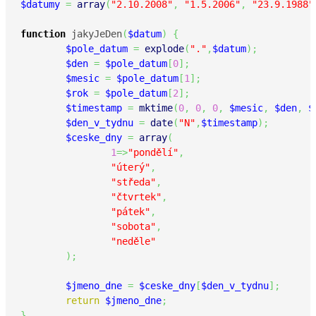
$datumy
=
array
(
"2.10.2008"
,
"1.5.2006"
,
"23.9.1988"
function
 jakyJeDen
(
$datum
)
{
$pole_datum
=
explode
(
"."
,
$datum
)
;
$den
=
$pole_datum
[
0
]
;
$mesic
=
$pole_datum
[
1
]
;
$rok
=
$pole_datum
[
2
]
;
$timestamp
=
mktime
(
0
,
0
,
0
,
$mesic
,
$den
,
$
$den_v_tydnu
=
date
(
"N"
,
$timestamp
)
;
$ceske_dny
=
array
(
1
=>
"pondělí"
,
"úterý"
,
"středa"
,
"čtvrtek"
,
"pátek"
,
"sobota"
,
"neděle"
)
;
$jmeno_dne
=
$ceske_dny
[
$den_v_tydnu
]
;
return
$jmeno_dne
;
}