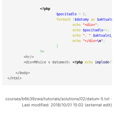
<?php
$pocitadlo
=
1
;
foreach
(
$datumy
as
$aktualn
echo
"<div>"
;
echo
$pocitadlo
++;
echo
". "
.
$aktualni_
echo
"</div>
\n
"
;
}
?>
	<hr/>

	<div>Měsíce v datumech: 
<?php
echo
implode
(
"
    </body>

</html>
courses/b6b39zwa/tutorials/solutions/02/datum-5.txt
·
Last modified: 2018/10/01 15:02 (external edit)