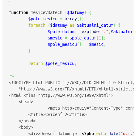
function
 mesiceVDatech 
(
$datumy
)
{
$pole_mesicu
=
array
(
)
;
foreach
(
$datumy
as
$aktualni_datum
)
{
$pole_datum
=
explode
(
"."
,
$aktualni_
$mesic
=
$pole_datum
[
1
]
;
$pole_mesicu
[
]
=
$mesic
;
}
return
$pole_mesicu
;
}
?>
<!DOCTYPE html PUBLIC "-//W3C//DTD XHTML 1.0 Strict//
    "http://www.w3.org/TR/xhtml1/DTD/xhtml1-strict.dt
<html xmlns="http://www.w3.org/1999/xhtml">

    <head>

		<meta http-equiv="Content-Type" content="text/html; charset=UTF-8"/>

        <title>Cvičení 2</title>

    </head>

    <body>

        <div>Dnešní datum je: 
<?php
echo
date
(
"d.m.Y