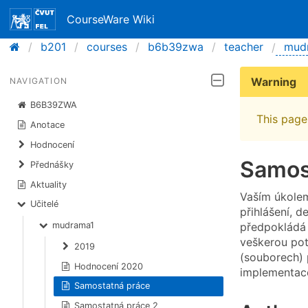
CourseWare Wiki
b201
courses
b6b39zwa
teacher
mud
Warning
NAVIGATION
B6B39ZWA
This page 
Anotace
Hodnocení
Samos
Přednášky
Aktuality
Vaším úkole
Učitelé
přihlášení, 
předpokládá 
mudrama1
veškerou pot
2019
(souborech) 
Hodnocení 2020
implementace
Samostatná práce
Samostatná práce 2