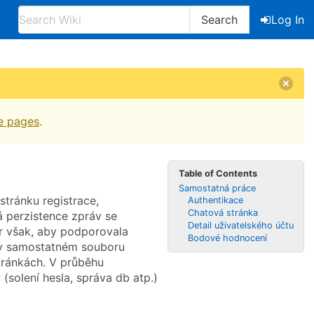
Search
Log In
e pages
.
Table of Contents
Samostatná práce
stránku registrace,
Authentikace
Chatová stránka
á perzistence zpráv se
Detail uživatelského účtu
or však, aby podporovala
Bodové hodnocení
t v samostatném souboru
tránkách. V průběhu
solení hesla, správa db atp.)