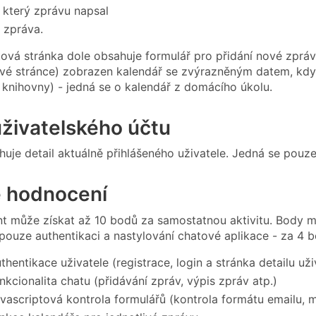
, který zprávu napsal
 zpráva.
ová stránka dole obsahuje formulář pro přidání nové zprávy.
ové stránce) zobrazen kalendář se zvýrazněným datem, kdy 
t knihovny) - jedná se o kalendář z domácího úkolu.
uživatelského účtu
huje detail aktuálně přihlášeného uživatele. Jedná se pouze
 hodnocení
t může získat až 10 bodů za samostatnou aktivitu. Body mů
 pouze authentikaci a nastylování chatové aplikace - za 4 
thentikace uživatele (registrace, login a stránka detailu uži
nkcionalita chatu (přidávání zpráv, výpis zpráv atp.)
avascriptová kontrola formulářů (kontrola formátu emailu, 