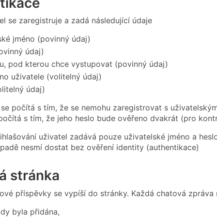
tikace
l se zaregistruje a zadá následující údaje
ské jméno (povinný údaj)
ovinný údaj)
u, pod kterou chce vystupovat (povinný údaj)
no uživatele (volitelný údaj)
litelný údaj)
i se počítá s tím, že se nemohu zaregistrovat s uživatelským
 počítá s tím, že jeho heslo bude ověřeno dvakrát (pro kont
ihlašování uživatel zadává pouze uživatelské jméno a heslo.
padě nesmí dostat bez ověření identity (authentikace)
á stránka
ové příspěvky se vypíší do stránky. Každá chatová zpráva m
dy byla přidána,