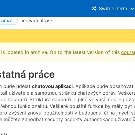
Switch Term
rama1
individualtask
is located in archive. Go to the latest version of this
cours
tatná práce
m bude udělat
chatovou aplikaci
. Aplikace bude obsahovat 
detail uživatele a samotnou stránku chatových zpráv. Vešker
do souborů. Struktura souborů je plně ve vaší moci - poz
řebnou funkcionalitu. Veškeré použité funkce by měly bý
pro zvýšení znovu-použitelnosti v budoucnu, či na jiných s
 můžete zanedbat security aspekty authentikace uživatelů (