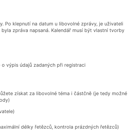
 Po klepnutí na datum u libovolné zprávy, je uživateli
byla zpráva napsaná. Kalendář musí být vlastní tvorby
 o výpis údajů zadaných při registraci
žete získat za libovolné téma i částčně (je tedy možné
body)
vatele)
maximální délky řetězců, kontrola prázdných řetězců)