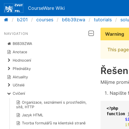
CourseWare Wiki
b201
courses
b6b39zwa
tutorials
sol
Warning
NAVIGATION
B6B39ZWA
This page 
Anotace
Hodnocení
Řešen
Přednášky
Aktuality
Mějme prom
Učitelé
Napište f
Cvičení
Organizace, seznámení s prostředím,
sítě, HTTP
<?php
function
 
Jazyk HTML
$
Tvorba formulářů na klientské straně
i