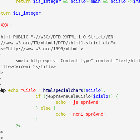
return
$is_integer
&&
$cislo
>=
$min
&&
$cislo
<=
$m
eturn
$is_integer
;
"XXX"
;
 html PUBLIC "-//W3C//DTD XHTML 1.0 Strict//EN"

://www.w3.org/TR/xhtml1/DTD/xhtml1-strict.dtd">

ns="http://www.w3.org/1999/xhtml">



text/html; charset=UTF-8"/>

itle>Cvičení 2</title>

>





php
echo
"Číslo "
.
htmlspecialchars
(
$cislo
)
;
if
(
jeSpravneCeleCislo
(
$cislo
)
)
{
echo
" je správné"
;
}
else
{
echo
" není správné"
;
}
?>
>

>
