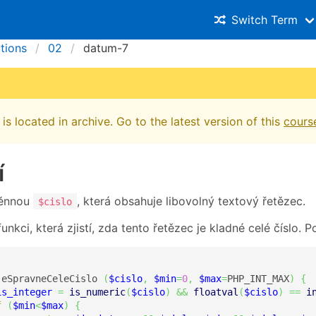
Switch Term
utions
02
datum-7
is located in archive. Go to the latest version of this
cours
í
ěnnou
, která obsahuje libovolný textový řetězec.
$cislo
unkci, která zjistí, zda tento řetězec je kladné celé číslo.
jeSpravneCeleCislo 
(
$cislo
,
$min
=
0
,
$max
=
PHP_INT_MAX
)
{
is_integer
=
is_numeric
(
$cislo
)
&&
floatval
(
$cislo
)
==
i
f
(
$min
<
$max
)
{