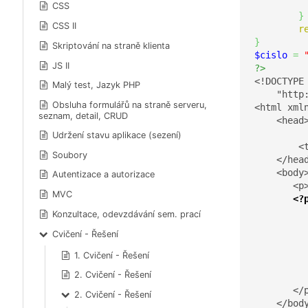
CSS
}
CSS II
r
}
Skriptování na straně klienta
$cislo
=
JS II
?>
<!DOCTYPE
Malý test, Jazyk PHP
    "http
Obsluha formulářů na straně serveru,
<html xml
seznam, detail, CRUD
    <head>
		<meta http-equiv="Content-Type" content="
Udržení stavu aplikace (sezení)
        <t
Soubory
    </head
    <body>
Autentizace a autorizace
       <p>
MVC
<?
Konzultace, odevzdávání sem. prací
Cvičení - Řešení
1. Cvičení - Řešení
2. Cvičení - Řešení
       </p
2. Cvičení - Řešení
    </body