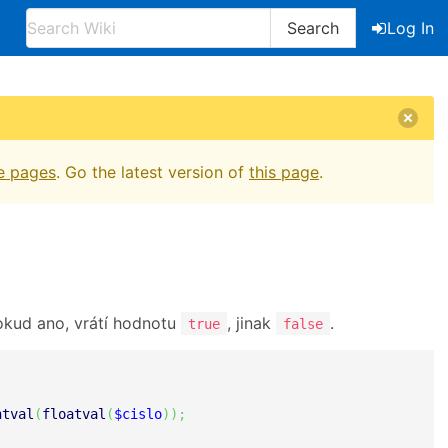
Search
Log In
e pages
. Go the latest version of
this page
.
 Pokud ano, vrátí hodnotu
, jinak
.
true
false
ntval
(
floatval
(
$cislo
)
)
;