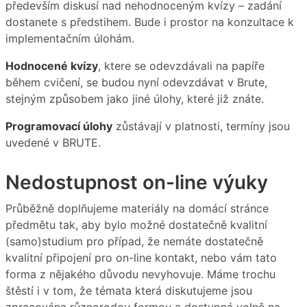
především diskusí nad nehodnoceným kvízy – zadání
dostanete s předstihem. Bude i prostor na konzultace k
implementačním úlohám.
Hodnocené kvízy
, ktere se odevzdávali na papíře
během cvičení, se budou nyní odevzdávat v Brute,
stejným způsobem jako jiné úlohy, které již znáte.
Programovací úlohy
zůstávají v platnosti, termíny jsou
uvedené v BRUTE.
Nedostupnost on-line výuky
Průběžně doplňujeme materiály na domácí stránce
předmětu tak, aby bylo možné dostatečně kvalitní
(samo)studium pro případ, že nemáte dostatečně
kvalitní připojení pro on-line kontakt, nebo vám tato
forma z nějakého důvodu nevyhovuje. Máme trochu
štěstí i v tom, že témata která diskutujeme jsou