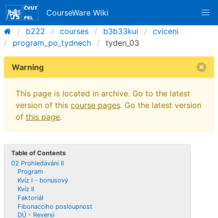
CourseWare Wiki
b222
courses
b3b33kui
cviceni
program_po_tydnech
tyden_03
Warning
This page is located in archive. Go to the latest
version of this
course pages
. Go the latest version
of
this page
.
Table of Contents
02 Prohledávání II
Program
Kvíz I - bonusový
Kvíz II
Faktoriál
Fibonacciho posloupnost
DÚ - Reversi