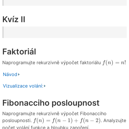
Kvíz II
Faktoriál
f
(
n
)
=
n
!
(
)
=
!
Naprogramujte rekurzivně výpočet faktoriálu
f
n
n
Návod
Vizualizace volání:
Fibonacciho posloupnost
Naprogramujte rekurzivně výpočet Fibonacciho
f
(
n
)
=
f
(
n
−
1
)
+
f
(
n
−
2
)
(
)
=
(
−
1
)
+
(
−
2
)
posloupnosti.
. Analyzujte
f
n
f
n
f
n
počet volání funkce a hloubku zanoření.