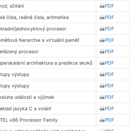
od, sčítání
PDF
lá čísla, reálná čísla, aritmetika
PDF
kladní/jednocyklový procesor
PDF
měťová hierarchie a virtuální paměť
PDF
etězený procesor
PDF
perskalární architektura a predikce skoků
PDF
tupy výstupy
PDF
tupy výstupy
PDF
sluha událostí a výjimek
PDF
eklad jazyka C a volání
PDF
TEL x86 Processor Family
PDF