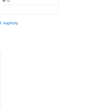
12
. kapitoly