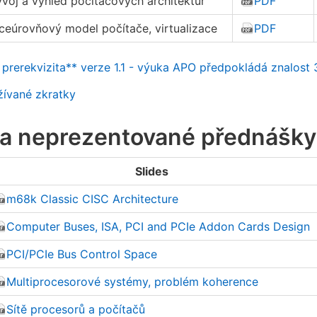
voj a výhled počítačových architektur
PDF
ceúrovňový model počítače, virtualizace
PDF
rerekvizita** verze 1.1 - výuka APO předpokládá znalost 3
ívané zkratky
í a neprezentované přednášky
Slides
m68k Classic CISC Architecture
Computer Buses, ISA, PCI and PCIe Addon Cards Design
PCI/PCIe Bus Control Space
Multiprocesorové systémy, problém koherence
Sítě procesorů a počítačů