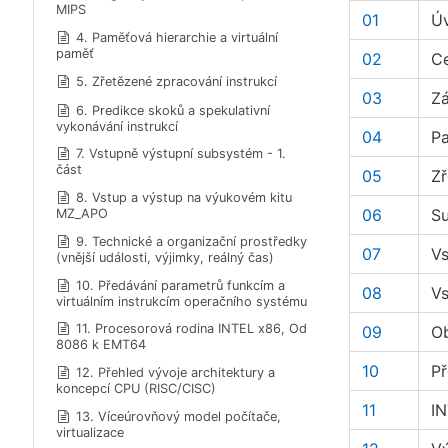
MIPS
01
Úv
4. Paměťová hierarchie a virtuální
paměť
02
Ce
5. Zřetězené zpracování instrukcí
03
Zá
6. Predikce skoků a spekulativní
vykonávání instrukcí
04
Pa
7. Vstupně výstupní subsystém - 1.
část
05
Zř
8. Vstup a výstup na výukovém kitu
06
Su
MZ_APO
9. Technické a organizační prostředky
07
Vs
(vnější události, výjimky, reálný čas)
10. Předávání parametrů funkcím a
08
Vs
virtuálním instrukcím operačního systému
11. Procesorová rodina INTEL x86, Od
09
Ob
8086 k EMT64
10
Př
12. Přehled vývoje architektury a
koncepcí CPU (RISC/CISC)
11
IN
13. Víceúrovňový model počítače,
virtualizace