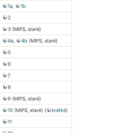
1a
,
1b
2
3
(MIPS, staré)
4a
,
4b
(MIPS, staré)
5
6
7
8
9
(MIPS, staré)
10
(MIPS, staré) (
krátké
)
11