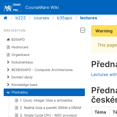
CourseWare Wiki
b222
courses
b35apo
lectures
Warning
NAVIGATION
B35APO
This page 
Hodnocení
Organizace
Předn
Dokumentace
BE5B35APO - Computer Architectures
Lectures wit
​Domácí úkoly
Knowledge base
Předná
Přednášky
české
1. Úvod, integer čísla a aritmetika
2. Reálná čísla a paměti SRAM a DRAM
Téma
T
3. Single Cycle CPU - RISC procesor