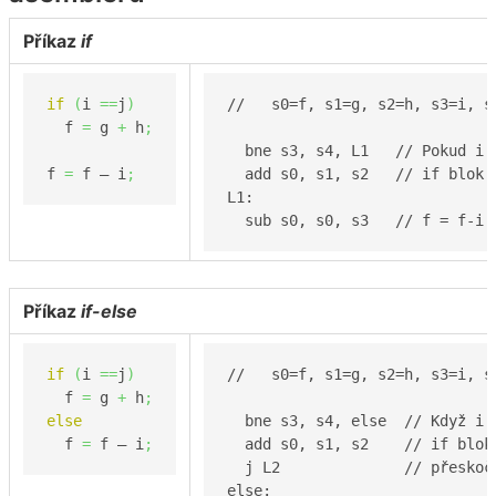
Příkaz
if
if
(
i 
==
j
)
//   s0=f, s1=g, s2=h, s3=i, s4
  f 
=
 g 
+
 h
;
  bne s3, s4, L1   // Pokud i!=
f 
=
 f – i
;
  add s0, s1, s2   // if blok: 
L1:

  sub s0, s0, s3   // f = f-i
Příkaz
if-else
if
(
i 
==
j
)
//   s0=f, s1=g, s2=h, s3=i, s4
  f 
=
 g 
+
 h
;
else
  bne s3, s4, else  // Když i!=
  f 
=
 f – i
;
  add s0, s1, s2    // if blok:
  j L2              // přeskoč 
else:
