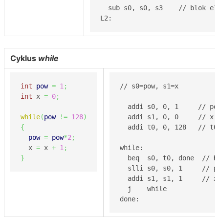
  sub s0, s0, s3    // blok els
L2:
Cyklus
while
int
pow
=
1
;
// s0=pow, s1=x

int
 x 
=
0
;
  addi s0, 0, 1     // pow
while
(
pow
!=
128
)
  addi s1, 0, 0     // x =
{
  addi t0, 0, 128   // t0
pow
=
pow
*
2
;
  x 
=
 x 
+
1
;
while:

}
  beq  s0, t0, done  // K
  slli s0, s0, 1     // po
  addi s1, s1, 1     // x 
  j    while

done: