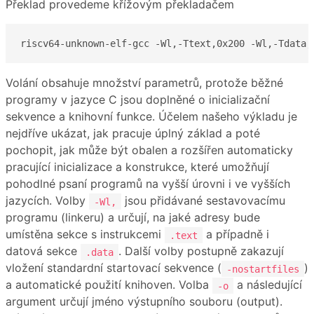
Překlad provedeme křížovým překladačem
riscv64-unknown-elf-gcc -Wl,-Ttext,0x200 -Wl,-Tdata,
Volání obsahuje množství parametrů, protože běžné
programy v jazyce C jsou doplněné o inicializační
sekvence a knihovní funkce. Účelem našeho výkladu je
nejdříve ukázat, jak pracuje úplný základ a poté
pochopit, jak může být obalen a rozšířen automaticky
pracující inicializace a konstrukce, které umožňují
pohodlné psaní programů na vyšší úrovni i ve vyšších
jazycích. Volby
jsou přidávané sestavovacímu
-Wl,
programu (linkeru) a určují, na jaké adresy bude
umístěna sekce s instrukcemi
a případně i
.text
datová sekce
. Další volby postupně zakazují
.data
vložení standardní startovací sekvence (
)
-nostartfiles
a automatické použití knihoven. Volba
a následující
-o
argument určují jméno výstupního souboru (output).