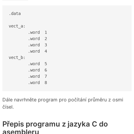
.data

vect_a:

	.word  1

	.word  2

	.word  3

	.word  4

vect_b:

	.word  5

	.word  6

	.word  7

	.word  8
Dále navrhněte program pro počítání průměru z osmi
čísel.
Přepis programu z jazyka C do
asembleru