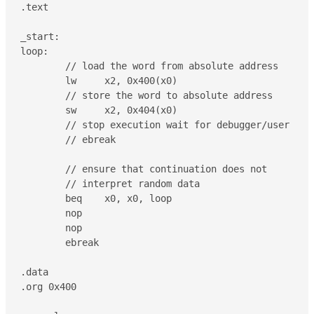
.text

_start:

loop:

	// load the word from absolute address

	lw     x2, 0x400(x0)

	// store the word to absolute address

	sw     x2, 0x404(x0)

	// stop execution wait for debugger/user

	// ebreak

	// ensure that continuation does not

	// interpret random data

	beq    x0, x0, loop

	nop

	nop

	ebreak

.data

.org 0x400
