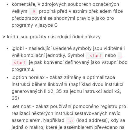
komentáře, v zdrojových souborech označených
velkým
probíhá před vlastním překladem fáze
.S
předzpracování se shodnými pravidly jako pro
programy v jazyce C
V kódu jsou použity následující řídicí příkazy
.globl - následující uvedené symboly jsou viditelné i
vně kompilační jednotky. Symbol
nebo
_start
_
je pak konvencí definovaný jako vstupní bod
_start
programu.
.option norelax - zákaz záměny a optimalizace
instrukcí během linkování (například dvou instrukcí
generovaných li x2, 35 za jednu instrukci addi x2,
35)
.set noat - zákaz používání pomocného registru pro
realizaci některých instrukcí sestavovaných navíc
assemblerem. Například
(load address), kdy se
la
jedná o makro, které je assemblerem převedeno na