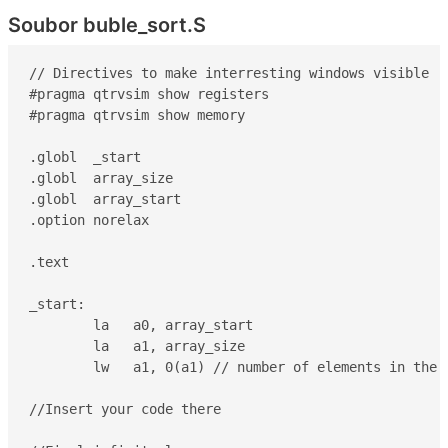
Soubor buble_sort.S
// Directives to make interresting windows visible

#pragma qtrvsim show registers

#pragma qtrvsim show memory

.globl  _start

.globl  array_size

.globl  array_start

.option norelax

.text

_start:

	la   a0, array_start

	la   a1, array_size

	lw   a1, 0(a1) // number of elements in the array

//Insert your code there
