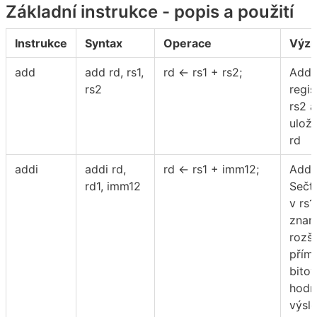
Základní instrukce - popis a použití
Instrukce
Syntax
Operace
Výz
add
add rd, rs1,
rd ← rs1 + rs2;
Add:
rs2
regis
rs2 
uloží
rd
addi
addi rd,
rd ← rs1 + imm12;
Add 
rd1, imm12
Sečt
v rs1
znam
rozš
přím
bito
hodn
výsle