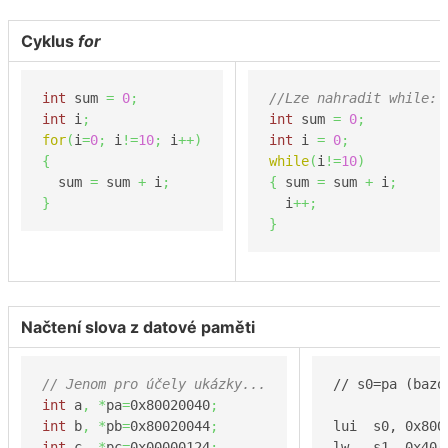
Cyklus
for
int
 sum 
=
0
;
//Lze nahradit while:
int
 i
;
int
 sum 
=
0
;
for
(
i
=
0
;
 i
!=
10
;
 i
++
)
int
 i 
=
0
;
{
while
(
i
!=
10
)
  sum 
=
 sum 
+
 i
;
{
 sum 
=
 sum 
+
 i
;
}
  i
++;
}
Načtení slova z datové paměti
// Jenom pro účely ukázky...
// s0=pa (bazo
int
 a
,
*
pa
=
0x80020040
;
int
 b
,
*
pb
=
0x80020044
;
lui  s0, 0x800
int
 c
,
*
pc
=
0x00000124
;
lw   s1, 0x40(