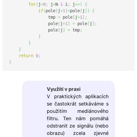
for
(
j
=
0
;
 j
<
N
-
1
-
i
;
 j
++
)
{
if
(
pole
[
j
+
1
]
<
pole
[
j
]
)
{
                tmp 
=
 pole
[
j
+
1
]
;
                pole
[
j
+
1
]
=
 pole
[
j
]
;
                pole
[
j
]
=
 tmp
;
}
}
}
return
0
;
}
Využití v praxi
V praktických aplikacích
se častokrát setkáváme s
použitím mediánového
filtru. Ten nám pomáhá
odstranit ze signálu (nebo
obrazu) zcela zjevné