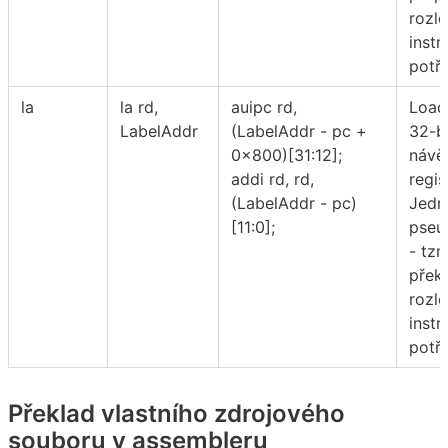
rozlo
instr
potř
la
la rd,
auipc rd,
Load
LabelAddr
(LabelAddr - pc +
32-b
0x800)[31:12];
návěs
addi rd, rd,
regis
(LabelAddr - pc)
Jedn
[11:0];
pseu
- tzn.
přek
rozlo
instr
potř
Překlad vlastního zdrojového
souboru v assembleru