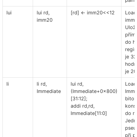
lui
lui rd,
[rd] ← imm20<<12
Load
imm20
imme
Ulož
přím
do ho
regis
je 32
hodn
je 20
li
li rd,
lui rd,
Load
Immediate
(Immediate+0x800)
Imme
[31:12];
bito
addi rd,rd,
konst
Immediate[11:0]
do r
Jedn
pseud
při p