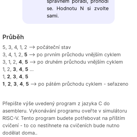
správném pořadí, prohodí
se. Hodnotu N si zvolte
sami.
Průběh
5, 3, 4, 1, 2 –> počáteční stav
3, 4, 1, 2,
5
–> po prvním průchodu vnějším cyklem
3, 1, 2,
4
,
5
–> po druhém průchodu vnějším cyklem
1, 2,
3
,
4
,
5
…
1,
2
,
3
,
4
,
5
1
,
2
,
3
,
4
,
5
–> po pátém průchodu cyklem - seřazeno
Přepište výše uvedený program z jazyka C do
asembleru. Vykonávání programu oveřte v simulátoru
RISC-V. Tento program budete potřebovat na příštím
cvičení - to co nestihnete na cvičeních bude nutno
dodělat doma..