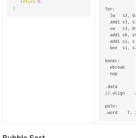
return
0
;
}
for:         
  lw   s3, 0x
  addi s3, s3
  sw   s3, 0x
  addi s0, s0
  addi s1, s1
  bne  s1, s2
konec:

  ebreak

  nop

.data        
//.align    2
pole:        
.word    7, 2
Bubble Sort