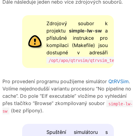
Dále následuje jeden nebo více zdrojových souborů.
Zdrojový soubor k
projektu
simple-lw-sw
a
příslušné instrukce pro
kompilaci (Makefile) jsou
dostupné v adresáři
.
/opt/apo/qtrvsim/qtrvsim_template
Pro provedení programu použijeme simulátor
QtRVSim
.
Volíme nejednodušší variantu procesoru “No pipeline no
cache”. Do pole “Elf executable” vložíme po vyhledání
přes tlačítko “Browse” zkompilovaný soubor
simple-lw-
(bez přípony).
sw
Spuštění simulátoru s