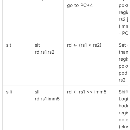
go to PC+4
poku
regis
rs2 j
(imm
- PC
slt
slt
rd ← (rs1 < rs2)
Set o
rd,rs1,rs2
than:
regis
poku
podm
rs2
slli
slli
rd ← rs1 << imm5
Shift
rd,rs1,imm5
Logi
hodn
regis
dole
(ekvi