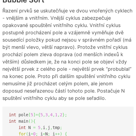
Řazení prvků se uskutečňuje ve dvou vnořených cyklech
- vnějším a vnitřním. Vnější cyklus zabezpečuje
opakované spouštění vnitřního cyklu. Vnitřní cyklus
postupně procházení pole a vzájemně vyměňuje dvě
sousedící položky pokud nejsou v správném pořadí (má
být menší vlevo, větší napravo). Protože vnitřní cyklus
prochází polem zleva doprava (od menších indexů k
větším) důsledkem je, že na konci pole se objeví vždy
největší prvek z celého pole - největší prvek “probublal”
na konec pole. Proto při dalším spuštění vnitřního cyklu
nemusíme již procházet celým polem, ale jenom
doposud neseřazenou částí tohoto pole. Postačuje N
spuštění vnitřního cyklu aby se pole seřadilo.
int
 pole
[
5
]
=
{
5
,
3
,
4
,
1
,
2
}
;
int
 main
(
)
{
int
 N 
=
5
,
i
,
j
,
tmp
;
for
(
i
=
0
;
 i
<
N
;
 i
++
)
{