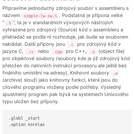
Připravíme jednoduchý zdrojový soubor v assembleru s
názvem
. Podstatná je přípona velké
simple-lw-sw.S
“
”, ta je v standardních vývojových nástrojích
.S
vyhrazena pro zdrojový (Source) kód v assembleru a
překladač se podle ní rozhoduje, jak bude se souborem
nakládat. Další přípony jsou
pro zdrojový kód v
.c
jazyce C,
nebo
pro C++,
(object file)
.cc
.cpp
.o
pro objektové soubory (soubory kde je již zdrojový kód
přeložen do nativních instrukcí procesoru ale ještě bez
finálního umístění na adresy), Knihovní soubory
.a
(archive) slouží jako knihovny funkcí, které jsou do
cílového programu vloženy podle potřeby. Výsledný
spustitelný program pak bývá na systémech Unixového
typu uložen bez přípony.
.globl _start

.option norelax
