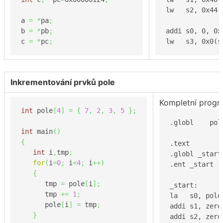
lw   s2, 0x44(
a 
=
*
pa
;
b 
=
*
pb
;
addi s0, 0, 0x
c 
=
*
pc
;
lw   s3, 0x0(s
Inkrementování prvků pole
Kompletní progr
int
 pole
[
4
]
=
{
7
,
2
,
3
,
5
}
;
.globl    pol
int
 main
(
)
{
.text        
int
 i
,
tmp
;
.globl _start
for
(
i
=
0
;
 i
<
4
;
 i
++
)
.ent _start  
{
      tmp 
=
 pole
[
i
]
;
_start:      
      tmp 
+=
1
;
la   s0, pole
      pole
[
i
]
=
 tmp
;
addi s1, zero
}
addi s2, zero