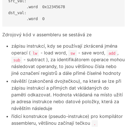
src_val:

	.word  0x12345678

dst_val:

	.word  0
Zdrojový kód v assembleru se sestává ze
zápisu instrukcí, kdy se používají zkrácená jména
operací (
- load word,
- save word,
,
lw
sw
add
- subtract ), za identifikátorem operace mohou
sub
následovat operandy, to jsou většinou čísla nebo
jiné označení registrů a dále přímé číselné hodnoty
návěští (zakončená dvojtečkou), na která se lze při
zápisu instrukcí a přímých dat vkládaných do
paměti odkazovat. Hodnota vkládaná na místo užití
je adresa instrukce nebo datové položky, která za
návěštím následuje
řídicí konstrukce (pseudo-instrukce) pro kompilátor
assembleru, většinou začínají tečkou
.