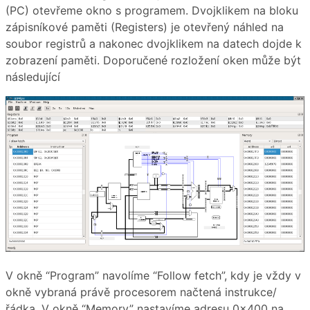
(PC) otevřeme okno s programem. Dvojklikem na bloku
zápisníkové paměti (Registers) je otevřený náhled na
soubor registrů a nakonec dvojklikem na datech dojde k
zobrazení paměti. Doporučené rozložení oken může být
následující
V okně “Program” navolíme “Follow fetch”, kdy je vždy v
okně vybraná právě procesorem načtená instrukce/
řádka. V okně “Memory” nastavíme adresu 0x400 na