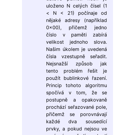
uloženo N celých čísel (1
< N < 21) počínaje od
nějaké adresy (například
0x00), přičemž jedno
číslo v paměti zabírá
velikost jednoho slova.
Našim úkolem je uvedená
čísla vzestupně seřadit.
Nejsnažší způsob jak
tento problém řešit je
použít bublinkové řazení.
Princip tohoto algoritmu
spočívá v tom, že se
postupně a opakovaně
prochází seřazované pole,
přičemž se porovnávají
každé dva sousedící
prvky, a pokud nejsou ve