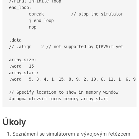
//Final infinite loop

end_loop:

	ebreak           // stop the simulator

	j end_loop

	nop

.data

// .align    2 // not supported by QtRVSim yet

array_size:

.word	15

array_start:

.word	5, 3, 4, 1, 15, 8, 9, 2, 10, 6, 11, 1, 6, 9, 12

// Specify location to show in memory window

#pragma qtrvsim focus memory array_start
Úkoly
Seznámení se simulátorem a vývojovým řetězcem