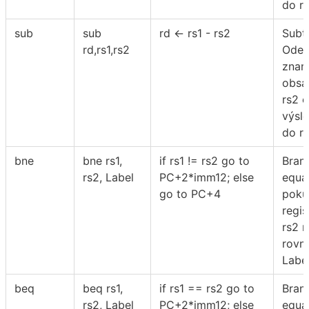
do r
sub
sub
rd ← rs1 - rs2
Subtr
rd,rs1,rs2
Odeč
znam
obsah
rs2 o
výsle
do r
bne
bne rs1,
if rs1 != rs2 go to
Bran
rs2, Label
PC+2*imm12; else
equa
go to PC+4
poku
regis
rs2 n
rovn
Labe
beq
beq rs1,
if rs1 == rs2 go to
Bran
rs2, Label
PC+2*imm12; else
equa