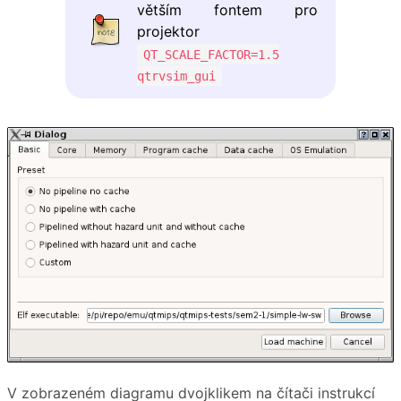
větším fontem pro
projektor
QT_SCALE_FACTOR=1.5
qtrvsim_gui
V zobrazeném diagramu dvojklikem na čítači instrukcí