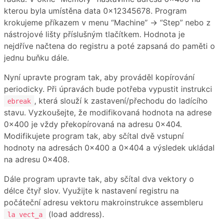
kterou byla umístěna data 0x12345678. Program
krokujeme příkazem v menu “Machine” → “Step” nebo z
nástrojové lišty příslušným tlačítkem. Hodnota je
nejdříve načtena do registru a poté zapsaná do paměti o
jednu buňku dále.
Nyní upravte program tak, aby prováděl kopírování
periodicky. Při úpravách bude potřeba vypustit instrukci
, která slouží k zastavení/přechodu do ladícího
ebreak
stavu. Vyzkoušejte, že modifikovaná hodnota na adrese
0x400 je vždy překopírovaná na adresu 0x404.
Modifikujete program tak, aby sčítal dvě vstupní
hodnoty na adresách 0x400 a 0x404 a výsledek ukládal
na adresu 0x408.
Dále program upravte tak, aby sčítal dva vektory o
délce čtyř slov. Využijte k nastavení registru na
počáteční adresu vektoru makroinstrukce assembleru
(load address).
la vect_a