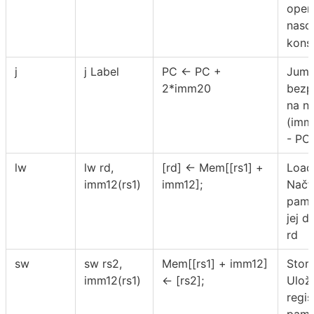
oper
naso
kons
j
j Label
PC ← PC +
Jump
2*imm20
bezp
na ná
(imm
- PC
lw
lw rd,
[rd] ← Mem[[rs1] +
Load
imm12(rs1)
imm12];
Načt
pamět
jej d
rd
sw
sw rs2,
Mem[[rs1] + imm12]
Stor
imm12(rs1)
← [rs2];
Ulož
regis
pamě