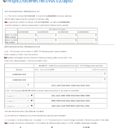
https://dcenet.fel.cvut.cz/apo/