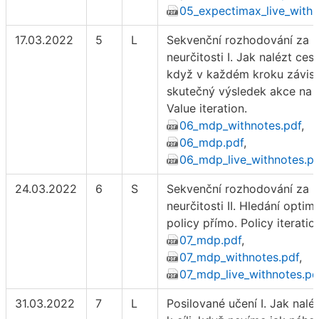
05_expectimax_live_withn
17.03.2022
5
L
Sekvenční rozhodování za
neurčitosti I. Jak nalézt cestu
když v každém kroku závisí
skutečný výsledek akce na 
Value iteration.
06_mdp_withnotes.pdf
,
06_mdp.pdf
,
06_mdp_live_withnotes.p
24.03.2022
6
S
Sekvenční rozhodování za
neurčitosti II. Hledání optimá
policy přímo. Policy iteratio
07_mdp.pdf
,
07_mdp_withnotes.pdf
,
07_mdp_live_withnotes.pd
31.03.2022
7
L
Posilované učení I. Jak nalé