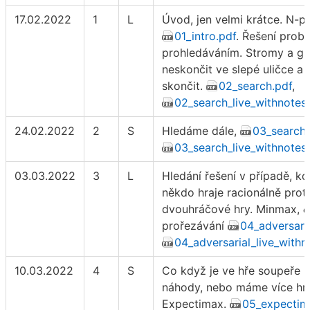
17.02.2022
1
L
Úvod, jen velmi krátce. N-pu
01_intro.pdf
. Řešení prob
prohledáváním. Stromy a gr
neskončit ve slepé uličce a
skončit.
02_search.pdf
,
02_search_live_withnotes
24.02.2022
2
S
Hledáme dále,
03_search.
03_search_live_withnotes
03.03.2022
3
L
Hledání řešení v případě, k
někdo hraje racionálně prot
dvouhráčové hry. Minmax,
prořezávání
04_adversaria
04_adversarial_live_withn
10.03.2022
4
S
Co když je ve hře soupeře 
náhody, nebo máme více hr
Expectimax.
05_expectim