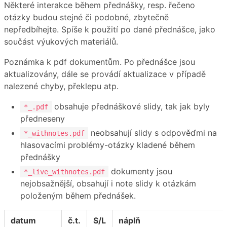
Některé interakce během přednášky, resp. řečeno
otázky budou stejné či podobné, zbytečně
nepředbíhejte. Spíše k použití po dané přednášce, jako
součást výukových materiálů.
Poznámka k pdf dokumentům. Po přednášce jsou
aktualizovány, dále se provádí aktualizace v případě
nalezené chyby, překlepu atp.
obsahuje přednáškové slidy, tak jak byly
*_.pdf
předneseny
neobsahují slidy s odpověďmi na
*_withnotes.pdf
hlasovacími problémy-otázky kladené během
přednášky
dokumenty jsou
*_live_withnotes.pdf
nejobsažnější, obsahují i note slidy k otázkám
položeným během přednášek.
datum
č.t.
S/L
náplň