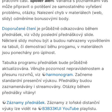
pracovní část.
Spoiler alert
: Varianta s poznámkami vás
může připravit o potěšení ze samostatného vyřešení
problému, otázky. Nalezení chyb v materiálech (web,
slidy) odměníme bonusovými body.
Doporučené čtení
je průběžně odkazováno během
přednášek, viz vždy poslední přednáškový slide.
Některé slidy mohou být a budou nahrazeny vysvětlením
na tabuli, či demostrací běhu progamu, v materiálech
jsou ponechány pro úplnost.
Tabulka programu přednášek bude průběžně
aktualizována. Věnujte pozornost nepravidelnostem a
přesunu rozvrhů, viz
harmonogram
. Začneme
standardní presenční výukou. Přednášky budou
zaznamenávány i streamovány. Otázky během
přednášky vítány!
Záznamy přednášek
. Záznamy z loňské distanční
výuky lze vidět na
B3B33KUI YouTube
playlistu.