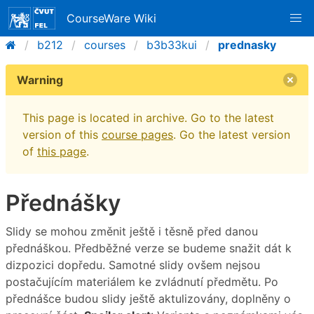
CourseWare Wiki
b212
courses
b3b33kui
prednasky
Warning
This page is located in archive. Go to the latest
version of this
course pages
. Go the latest version
of
this page
.
Přednášky
Slidy se mohou změnit ještě i těsně před danou
přednáškou. Předběžné verze se budeme snažit dát k
dizpozici dopředu. Samotné slidy ovšem nejsou
postačujícím materiálem ke zvládnutí předmětu. Po
přednášce budou slidy ještě aktulizovány, doplněny o