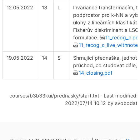
12.05.2022
13
L
Invariance transformacím, t
podprostor pro k-NN a vyb
úlohy z lineárních klasifikáto
Fisherův diskriminant a LSQ
formulace.
11_recog_c.pd
11_recog_c_live_withnotes
19.05.2022
14
S
Shrnující přednáška, jednotí
průchod, co studovat dále, 
14_closing.pdf
courses/b3b33kui/prednasky/start.txt
· Last modified:
2022/07/14 10:12 by
svobodat