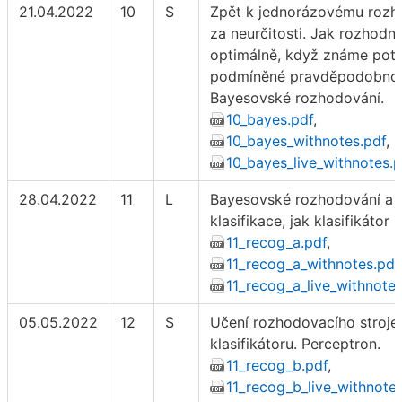
21.04.2022
10
S
Zpět k jednorázovému rozh
za neurčitosti. Jak rozhodn
optimálně, když známe pot
podmíněné pravděpodobnos
Bayesovské rozhodování.
10_bayes.pdf
,
10_bayes_withnotes.pdf
,
10_bayes_live_withnotes.
28.04.2022
11
L
Bayesovské rozhodování a
klasifikace, jak klasifikátor 
11_recog_a.pdf
,
11_recog_a_withnotes.pdf
11_recog_a_live_withnotes
05.05.2022
12
S
Učení rozhodovacího stroje 
klasifikátoru. Perceptron.
11_recog_b.pdf
,
11_recog_b_live_withnote