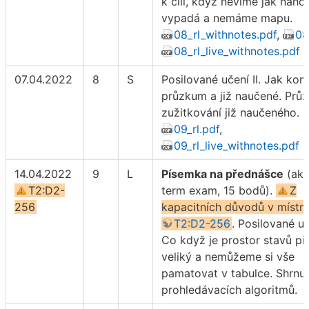
k cíli, když nevíme jak náho
vypadá a nemáme mapu.
08_rl_withnotes.pdf
,
08
08_rl_live_withnotes.pdf
07.04.2022
8
S
Posilované učení II. Jak ko
průzkum a již naučené. Prů
zužitkování již naučeného.
09_rl.pdf
,
09_rl_live_withnotes.pdf
14.04.2022
9
L
Písemka na přednášce
(aka
T2:D2-
term exam, 15 bodů).
Z
256
kapacitních důvodů v místno
T2:D2-256
. Posilované uče
Co když je prostor stavů pří
veliký a nemůžeme si vše
pamatovat v tabulce. Shrnut
prohledávacích algoritmů.