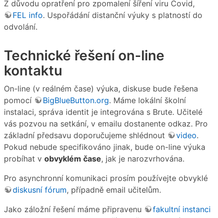
Z důvodu opratření pro zpomalení šíření viru Covid,
FEL info
. Uspořádání distanční výuky s platností do
odvolání.
Technické řešení on-line
kontaktu
On-line (v reálném čase) výuka, diskuse bude řešena
pomocí
BigBlueButton.org
. Máme lokální školní
instalaci, správa identit je integrována s Brute. Učitelé
vás pozvou na setkání, v emailu dostanente odkaz. Pro
základní předsavu doporučujeme shlédnout
video
.
Pokud nebude specifikováno jinak, bude on-line výuka
probíhat v
obvyklém čase
, jak je narozvrhována.
Pro asynchronní komunikaci prosím používejte obvyklé
diskusní fórum
, případně email učitelům.
Jako záložní řešení máme připravenu
fakultní instanci