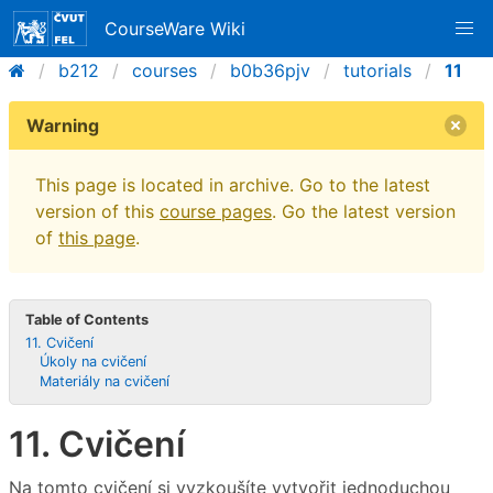
CourseWare Wiki
b212
courses
b0b36pjv
tutorials
11
Warning
This page is located in archive. Go to the latest
version of this
course pages
. Go the latest version
of
this page
.
Table of Contents
11. Cvičení
Úkoly na cvičení
Materiály na cvičení
11. Cvičení
Na tomto cvičení si vyzkoušíte vytvořit jednoduchou