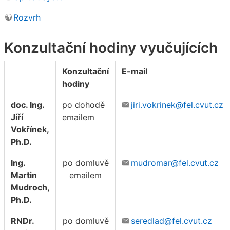
Rozvrh
Konzultační hodiny vyučujících
Konzultační
E-mail
hodiny
doc. Ing.
po dohodě
jiri.vokrinek@fel.cvut.cz
Jiří
emailem
Vokřínek,
Ph.D.
Ing.
po domluvě
mudromar@fel.cvut.cz
Martin
emailem
Mudroch,
Ph.D.
RNDr.
po domluvě
seredlad@fel.cvut.cz