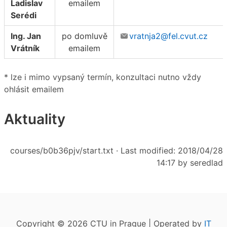
Ladislav
emailem
Serédi
Ing. Jan
po domluvě
vratnja2@fel.cvut.cz
Vrátník
emailem
* lze i mimo vypsaný termín, konzultaci nutno vždy
ohlásit emailem
Aktuality
courses/b0b36pjv/start.txt
· Last modified: 2018/04/28
14:17 by
seredlad
Copyright © 2026 CTU in Prague | Operated by
IT