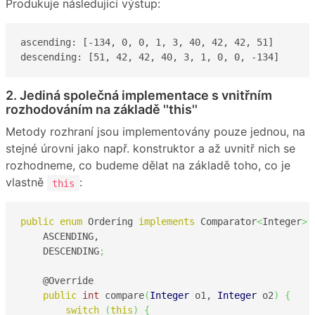
Produkuje následující výstup:
ascending: [-134, 0, 0, 1, 3, 40, 42, 42, 51]

descending: [51, 42, 42, 40, 3, 1, 0, 0, -134]
2. Jediná společná implementace s vnitřním
rozhodováním na základě ''this''
Metody rozhraní jsou implementovány pouze jednou, na
stejné úrovni jako např. konstruktor a až uvnitř nich se
rozhodneme, co budeme dělat na základě toho, co je
vlastně
:
this
public
enum
 Ordering 
implements
 Comparator
<
Integer
>
    ASCENDING,

    DESCENDING
;
    @Override

public
int
 compare
(
Integer
 o1, 
Integer
 o2
)
{
switch
(
this
)
{