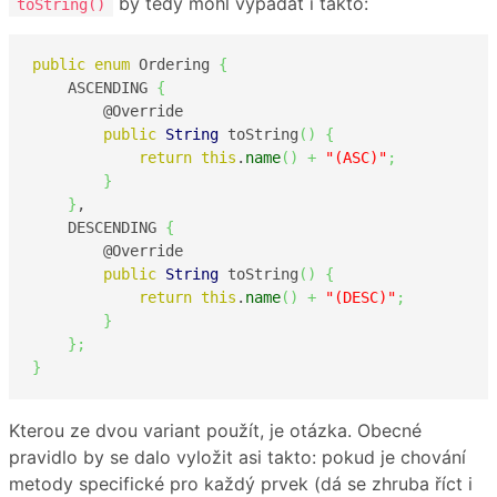
by tedy mohl vypadat i takto:
toString()
public
enum
 Ordering 
{
    ASCENDING 
{
        @Override

public
String
 toString
(
)
{
return
this
.
name
(
)
+
"(ASC)"
;
}
}
,

    DESCENDING 
{
        @Override

public
String
 toString
(
)
{
return
this
.
name
(
)
+
"(DESC)"
;
}
}
;
}
Kterou ze dvou variant použít, je otázka. Obecné
pravidlo by se dalo vyložit asi takto: pokud je chování
metody specifické pro každý prvek (dá se zhruba říct i