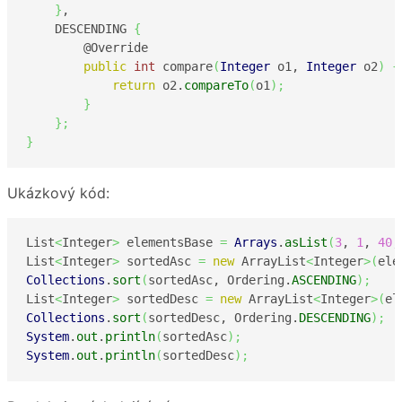
}
,

    DESCENDING 
{
        @Override

public
int
 compare
(
Integer
 o1, 
Integer
 o2
)
{
return
 o2.
compareTo
(
o1
)
;
}
}
;
}
Ukázkový kód:
List
<
Integer
>
 elementsBase 
=
Arrays
.
asList
(
3
, 
1
, 
40
,
List
<
Integer
>
 sortedAsc 
=
new
 ArrayList
<
Integer
>
(
ele
Collections
.
sort
(
sortedAsc, Ordering.
ASCENDING
)
;
List
<
Integer
>
 sortedDesc 
=
new
 ArrayList
<
Integer
>
(
el
Collections
.
sort
(
sortedDesc, Ordering.
DESCENDING
)
;
System
.
out
.
println
(
sortedAsc
)
;
System
.
out
.
println
(
sortedDesc
)
;