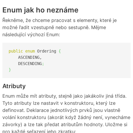
Enum jak ho neznáme
Řekněme, že chceme pracovat s elementy, které je
možné řadit vzestupně nebo sestupně. Mějme
následující výchozí Enum:
public
enum
 Ordering 
{
    ASCENDING,

    DESCENDING
;
}
Atributy
Enum může mít atributy, stejně jako jakákoliv jiná třída.
Tyto atributy lze nastavit v konstruktoru, který lze
definovat. Deklarace jednotlivých prvků jsou vlastně
volání konstruktoru (akorát když žádný není, vynecháme
závorky) a lze tak předat atributům hodnoty. Uložme si
pro každé seřazení jeho zkratku: