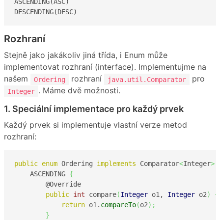
ASCENDING(ASC)

DESCENDING(DESC)
Rozhraní
Stejně jako jakákoliv jiná třída, i Enum může
implementovat rozhraní (interface). Implementujme na
našem
rozhraní
pro
Ordering
java.util.Comparator
. Máme dvě možnosti.
Integer
1. Speciální implementace pro každý prvek
Každý prvek si implementuje vlastní verze metod
rozhraní:
public
enum
 Ordering 
implements
 Comparator
<
Integer
>
    ASCENDING 
{
        @Override

public
int
 compare
(
Integer
 o1, 
Integer
 o2
)
{
return
 o1.
compareTo
(
o2
)
;
}