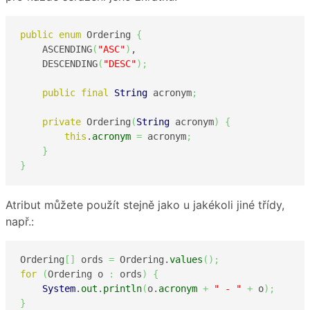
public
enum
 Ordering 
{
    ASCENDING
(
"ASC"
)
,

    DESCENDING
(
"DESC"
)
;
public
final
String
 acronym
;
private
 Ordering
(
String
 acronym
)
{
this
.
acronym
=
 acronym
;
}
}
Atribut můžete použít stejně jako u jakékoli jiné třídy,
např.:
Ordering
[
]
 ords 
=
 Ordering.
values
(
)
;
for
(
Ordering o 
:
 ords
)
{
System
.
out
.
println
(
o.
acronym
+
" - "
+
 o
)
;
}