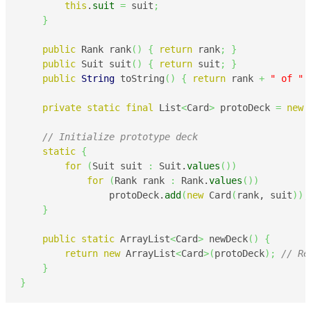
this
.
suit
=
 suit
;
}
public
 Rank rank
(
)
{
return
 rank
;
}
public
 Suit suit
(
)
{
return
 suit
;
}
public
String
 toString
(
)
{
return
 rank 
+
" of "
private
static
final
 List
<
Card
>
 protoDeck 
=
new
 
// Initialize prototype deck
static
{
for
(
Suit suit 
:
 Suit.
values
(
)
)
for
(
Rank rank 
:
 Rank.
values
(
)
)
                protoDeck.
add
(
new
 Card
(
rank, suit
)
)
;
}
public
static
 ArrayList
<
Card
>
 newDeck
(
)
{
return
new
 ArrayList
<
Card
>
(
protoDeck
)
;
// Re
}
}