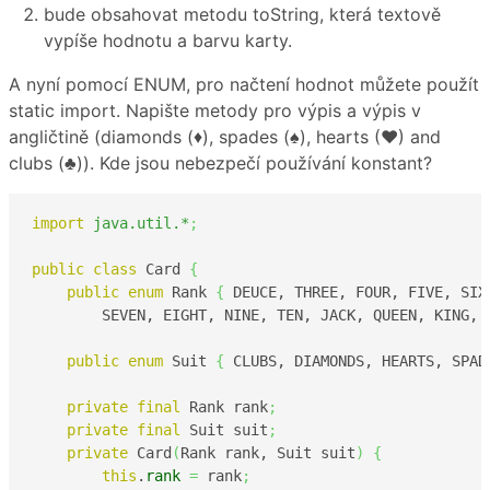
bude obsahovat metodu toString, která textově
vypíše hodnotu a barvu karty.
A nyní pomocí ENUM, pro načtení hodnot můžete použít
static import. Napište metody pro výpis a výpis v
angličtině (diamonds (♦), spades (♠), hearts (♥) and
clubs (♣)). Kde jsou nebezpečí používání konstant?
import
java.util.*
;
public
class
 Card 
{
public
enum
 Rank 
{
 DEUCE, THREE, FOUR, FIVE, SIX,
        SEVEN, EIGHT, NINE, TEN, JACK, QUEEN, KING, 
public
enum
 Suit 
{
 CLUBS, DIAMONDS, HEARTS, SPAD
private
final
 Rank rank
;
private
final
 Suit suit
;
private
 Card
(
Rank rank, Suit suit
)
{
this
.
rank
=
 rank
;