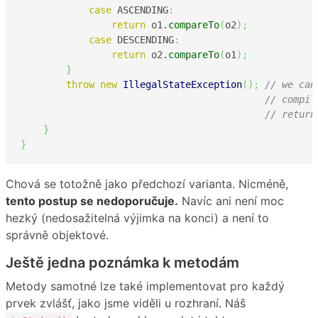
case
 ASCENDING
:
return
 o1.
compareTo
(
o2
)
;
case
 DESCENDING
:
return
 o2.
compareTo
(
o1
)
;
}
throw
new
IllegalStateException
(
)
;
// we can
// compil
// return
}
}
Chová se totožně jako předchozí varianta. Nicméně,
tento postup se nedoporučuje.
Navíc ani není moc
hezký (nedosažitelná výjimka na konci) a není to
správně objektové.
Ještě jedna poznámka k metodám
Metody samotné lze také implementovat pro každý
prvek zvlášť, jako jsme viděli u rozhraní. Náš