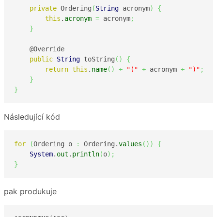
private
 Ordering
(
String
 acronym
)
{
this
.
acronym
=
 acronym
;
}
    @Override

public
String
 toString
(
)
{
return
this
.
name
(
)
+
"("
+
 acronym 
+
")"
;
}
}
Následující kód
for
(
Ordering o 
:
 Ordering.
values
(
)
)
{
System
.
out
.
println
(
o
)
;
}
pak produkuje