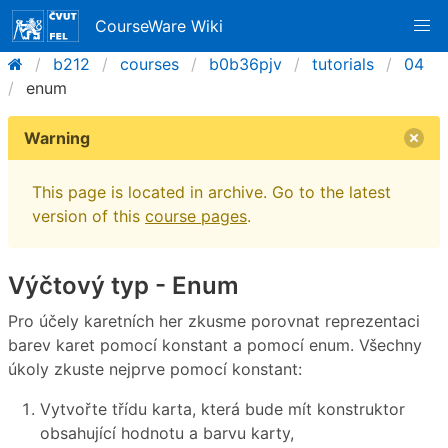
CourseWare Wiki
b212
courses
b0b36pjv
tutorials
04
enum
Warning
This page is located in archive. Go to the latest
version of this
course pages
.
Výčtový typ - Enum
Pro účely karetních her zkusme porovnat reprezentaci
barev karet pomocí konstant a pomocí enum. Všechny
úkoly zkuste nejprve pomocí konstant:
Vytvořte třídu karta, která bude mít konstruktor
obsahující hodnotu a barvu karty,