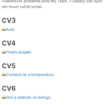
Videohovor proběhne přes MS Team, v zadaný čas bych
ten hovor ručně svolal.
CV3
Auta
CV4
Finalni projekt
CV5
ContactList a komparatory
CV6
GUI a události ve Swingu