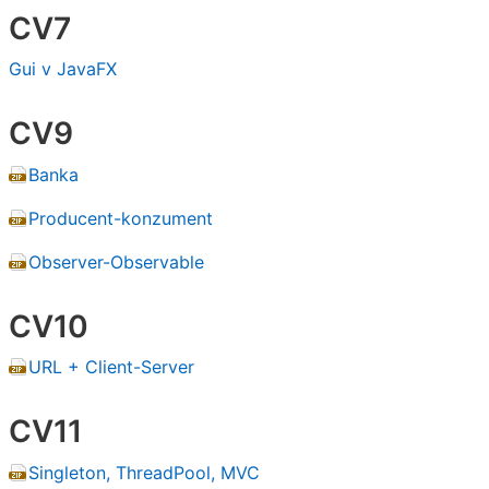
CV7
Gui v JavaFX
CV9
Banka
Producent-konzument
Observer-Observable
CV10
URL + Client-Server
CV11
Singleton, ThreadPool, MVC