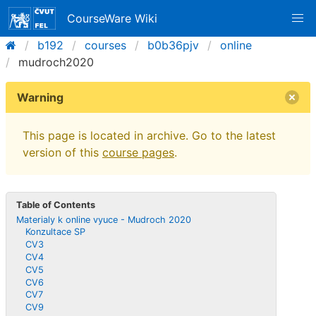
CourseWare Wiki
b192
courses
b0b36pjv
online
mudroch2020
Warning
This page is located in archive. Go to the latest
version of this
course pages
.
Table of Contents
Materialy k online vyuce - Mudroch 2020
Konzultace SP
CV3
CV4
CV5
CV6
CV7
CV9