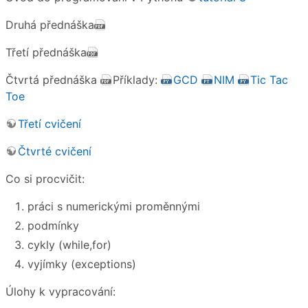
Druhá přednáška
Třetí přednáška
Čtvrtá přednáška
Příklady:
GCD
NIM
Tic Tac
Toe
Třetí cvičení
Čtvrté cvičení
Co si procvičit:
práci s numerickými proměnnými
podmínky
cykly (while,for)
vyjímky (exceptions)
Úlohy k vypracování: