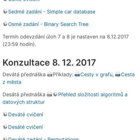
Sedmé zadání - Simple car database
Osmé zadání - Binary Search Tree
Termín odevzdání úloh 7 a 8 je nastaven na 8.12.2017
(23:59 hodin).
Konzultace 8. 12. 2017
Devátá přednáška
Příklady:
Cesty v grafu
,
Cesta
z města
Desátá přednáška
Přehled složitosti algoritmů a
datových struktur
Deváté cvičení
Desáté cvičení
Deváté zadání - Permutations