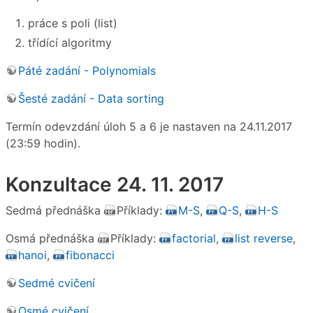
práce s poli (list)
třídící algoritmy
Páté zadání - Polynomials
Šesté zadání - Data sorting
Termín odevzdání úloh 5 a 6 je nastaven na 24.11.2017
(23:59 hodin).
Konzultace 24. 11. 2017
Sedmá přednáška
Příklady:
M-S
,
Q-S
,
H-S
Osmá přednáška
Příklady:
factorial
,
list reverse
,
hanoi
,
fibonacci
Sedmé cvičení
Osmé cvičení