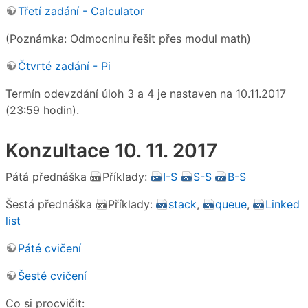
Třetí zadání - Calculator
(Poznámka: Odmocninu řešit přes modul math)
Čtvrté zadání - Pi
Termín odevzdání úloh 3 a 4 je nastaven na 10.11.2017
(23:59 hodin).
Konzultace 10. 11. 2017
Pátá přednáška
Příklady:
I-S
S-S
B-S
Šestá přednáška
Příklady:
stack
,
queue
,
Linked
list
Páté cvičení
Šesté cvičení
Co si procvičit: