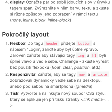
display
: Označte pár po sobě jdoucích slov v úryvku
tagem span. Zvýrazněte v něm barvu textu a zkuste
si různé způsoby jeho zobrazení v rámci textu
(
none
,
inline
,
block
,
inline-block
)
Pokročilý layout
Flexbox
: Do tagu
přidejte
s
header
button
nápisem “Login”, zařiďte aby byl úplně vpravo.
Zároveň zařiďte aby stávající tagy
a
byli
img
h1
úplně vlevo a vedle sebe. Challenge - zkuste vyřešit
bez použití flexboxu (
float
,
clear
,
position
, atd.).
Responzivita
: Zařiďte, aby se tagy
a
nav
article
zobrazovali dynamicky vedle sebe na desktopu,
anebo pod sebou na smartphonu (
@media
)
Tisk
: Vytvořte a nalinkujte nový soubor
CSS
stylu,
který se aplikuje jen při tisku stránky
<link media=…
>