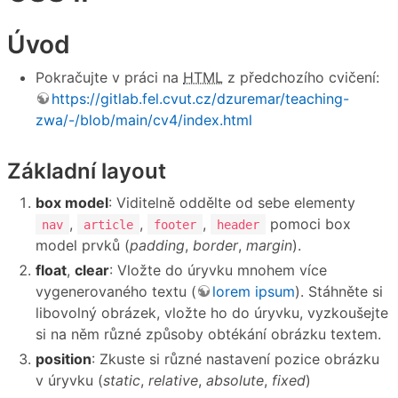
Úvod
Pokračujte v práci na
HTML
z předchozího cvičení:
https://gitlab.fel.cvut.cz/dzuremar/teaching-
zwa/-/blob/main/cv4/index.html
Základní layout
box model
: Viditelně oddělte od sebe elementy
,
,
,
pomoci box
nav
article
footer
header
model prvků (
padding
,
border
,
margin
).
float
,
clear
: Vložte do úryvku mnohem více
vygenerovaného textu (
lorem ipsum
). Stáhněte si
libovolný obrázek, vložte ho do úryvku, vyzkoušejte
si na něm různé způsoby obtékání obrázku textem.
position
: Zkuste si různé nastavení pozice obrázku
v úryvku (
static
,
relative
,
absolute
,
fixed
)