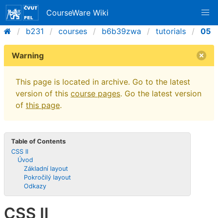
CourseWare Wiki
b231
courses
b6b39zwa
tutorials
05
Warning
This page is located in archive. Go to the latest
version of this
course pages
. Go the latest version
of
this page
.
Table of Contents
CSS II
Úvod
Základní layout
Pokročilý layout
Odkazy
CSS II