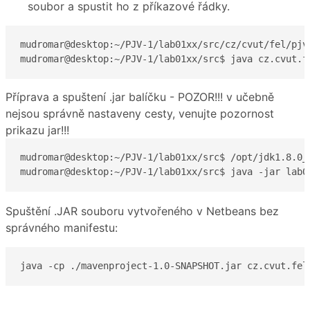
soubor a spustit ho z příkazové řádky.
mudromar@desktop:~/PJV-1/lab01xx/src/cz/cvut/fel/pjv
mudromar@desktop:~/PJV-1/lab01xx/src$ java cz.cvut.f
Příprava a spuštení .jar balíčku - POZOR!!! v učebně
nejsou správně nastaveny cesty, venujte pozornost
prikazu jar!!!
mudromar@desktop:~/PJV-1/lab01xx/src$ /opt/jdk1.8.0_
mudromar@desktop:~/PJV-1/lab01xx/src$ java -jar lab0
Spuštění .JAR souboru vytvořeného v Netbeans bez
správného manifestu:
java -cp ./mavenproject-1.0-SNAPSHOT.jar cz.cvut.fel