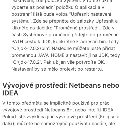
Nastavení, zde položka Systém. V tomto okně
vyberte až poslední položku O aplikaci a v
postranní liště bude volba “Upřesnit nastavení
systému”. Zde se přepněte do zálozky Upřesnit a
klikněte na tlačítko “Proměnné prostředí”. Zde v
části Systémové proměnné přidejte do proměnné
PATH cestu k JDK, konkrétně k adresáři bin. Tedy
“C:\jdk-17.0.2\bin”. Následně můžete ještě přidat
promennou JAVA_HOME a nastavit ji na JDK, tedy
“C:\jdk-17.0.2”. Pak už jen vše potvrdíte OK.
Nastavení by se mělo projevit po restartu.
Vývojové prostředí: Netbeans nebo
IDEA
V tomto předmětu se implicitně používá pro práci
vývojové prostředí Netbeans 8+, nebo IntelliJ IDEA.
Pokud jste zvyklí na jiné vývojové prostředí (Eclipse a
další), můžete ho samozřejmě používat i nadále, ale