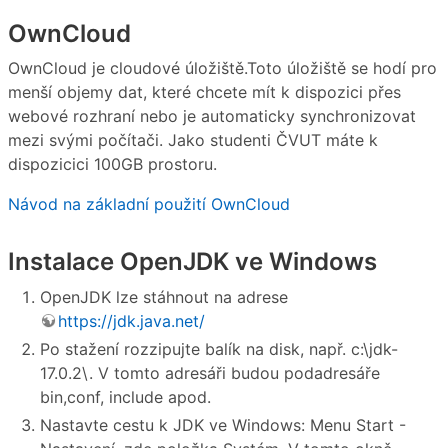
OwnCloud
OwnCloud je cloudové úložiště.Toto úložiště se hodí pro
menší objemy dat, které chcete mít k dispozici přes
webové rozhraní nebo je automaticky synchronizovat
mezi svými počítači. Jako studenti ČVUT máte k
dispozicici 100GB prostoru.
Návod na základní použití OwnCloud
Instalace OpenJDK ve Windows
OpenJDK lze stáhnout na adrese
https://jdk.java.net/
Po stažení rozzipujte balík na disk, např. c:\jdk-
17.0.2\. V tomto adresáři budou podadresáře
bin,conf, include apod.
Nastavte cestu k JDK ve Windows: Menu Start -