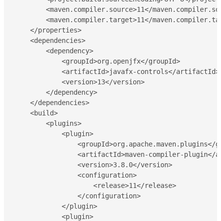
        <maven.compiler.source>11</maven.compiler.sou
        <maven.compiler.target>11</maven.compiler.tar
    </properties>

    <dependencies>

        <dependency>

            <groupId>org.openjfx</groupId>

            <artifactId>javafx-controls</artifactId>

            <version>13</version>

        </dependency>

    </dependencies>

    <build>

        <plugins>

            <plugin>

                <groupId>org.apache.maven.plugins</gr
                <artifactId>maven-compiler-plugin</ar
                <version>3.8.0</version>

                <configuration>

                    <release>11</release>

                </configuration>

            </plugin>

            <plugin>
