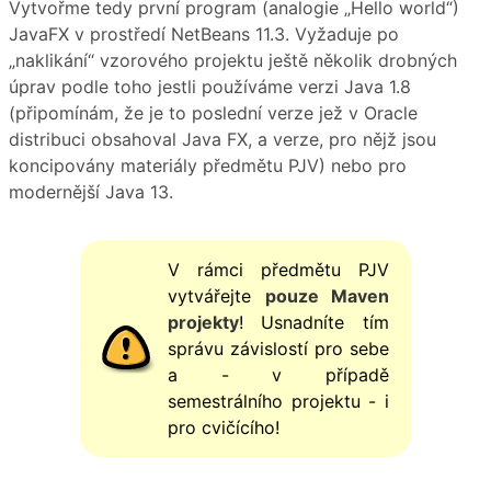
Vytvořme tedy první program (analogie „Hello world“)
JavaFX v prostředí NetBeans 11.3. Vyžaduje po
„naklikání“ vzorového projektu ještě několik drobných
úprav podle toho jestli používáme verzi Java 1.8
(připomínám, že je to poslední verze jež v Oracle
distribuci obsahoval Java FX, a verze, pro nějž jsou
koncipovány materiály předmětu PJV) nebo pro
modernější Java 13.
V rámci předmětu PJV
vytvářejte
pouze Maven
projekty
! Usnadníte tím
správu závislostí pro sebe
a - v případě
semestrálního projektu - i
pro cvičícího!