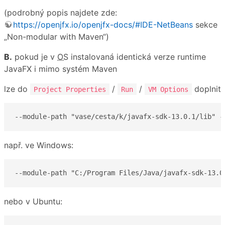
(podrobný popis najdete zde:
https://openjfx.io/openjfx-docs/#IDE-NetBeans
sekce
„Non-modular with Maven“)
B.
pokud je v
OS
instalovaná identická verze runtime
JavaFX i mimo systém Maven
lze do
/
/
doplnit
Project Properties
Run
VM Options
--module-path "vase/cesta/k/javafx-sdk-13.0.1/lib" -
např. ve Windows:
--module-path "C:/Program Files/Java/javafx-sdk-13.0
nebo v Ubuntu: