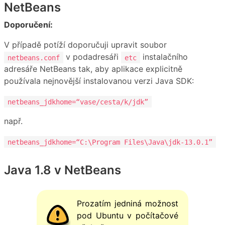
NetBeans
Doporučení:
V případě potíží doporučuji upravit soubor
v podadresáři
instalačního
netbeans.conf
etc
adresáře NetBeans tak, aby aplikace explicitně
používala nejnovější instalovanou verzi Java SDK:
netbeans_jdkhome=“vase/cesta/k/jdk”
např.
netbeans_jdkhome=“C:\Program Files\Java\jdk-13.0.1”
Java 1.8 v NetBeans
Prozatím jedniná možnost
pod Ubuntu v počítačové