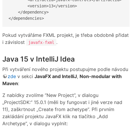
        <version>13</version>

    </dependency>

</dependencies>
Pokud vytvářáme FXML projekt, je třeba obdobně přidat
i závislost
.
javafx-fxml
Java 15 v IntelliJ Idea
Při vytváření nového projektu postupujme podle návodu
zde
v sekci
JavaFX and IntelliJ
,
Non-modular with
Maven
:
Z nabídky zvolíme “New Project”, v dialogu
„ProjectSDK:“ 15.0.1 (měli by fungovat i jiné verze nad
11), zaškrtnout „Create from achetype“. Při prvním
zakládání projektu JavaFX klik na tlačítko „Add
Archetype“, v dialogu vyplnit: