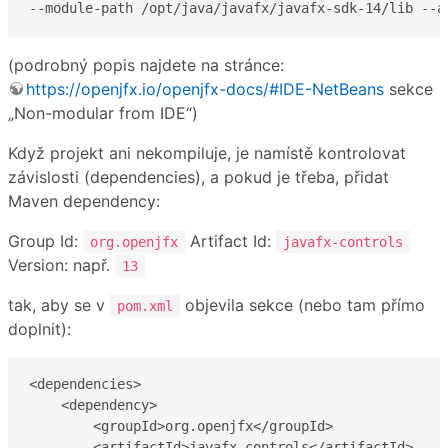
--module-path /opt/java/javafx/javafx-sdk-14/lib --a
(podrobný popis najdete na stránce:
https://openjfx.io/openjfx-docs/#IDE-NetBeans
sekce
„Non-modular from IDE“)
Když projekt ani nekompiluje, je namístě kontrolovat
závislosti (dependencies), a pokud je třeba, přidat
Maven dependency:
Group Id:
Artifact Id:
org.openjfx
javafx-controls
Version: např.
13
tak, aby se v
objevila sekce (nebo tam přímo
pom.xml
doplnit):
<dependencies>

    <dependency>

        <groupId>org.openjfx</groupId>

        <artifactId>javafx-controls</artifactId>
