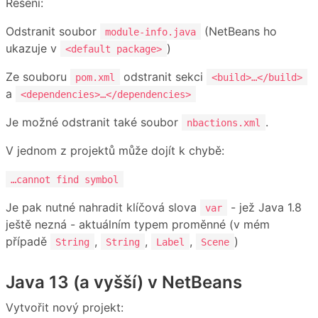
Řešení:
Odstranit soubor
(NetBeans ho
module-info.java
ukazuje v
)
<default package>
Ze souboru
odstranit sekci
pom.xml
<build>…</build>
a
<dependencies>…</dependencies>
Je možné odstranit také soubor
.
nbactions.xml
V jednom z projektů může dojít k chybě:
…cannot find symbol
Je pak nutné nahradit klíčová slova
- jež Java 1.8
var
ještě nezná - aktuálním typem proměnné (v mém
případě
,
,
,
)
String
String
Label
Scene
Java 13 (a vyšší) v NetBeans
Vytvořit nový projekt: