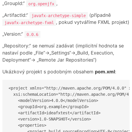
„GroupId:“
,
org.openjfx
„ArtifactId:“
(případně
javafx-archetype-simple
, pokud vytváříme FXML projekt)
javafx-archetype-fxml
„Version:“
0.0.6
„Repository:“ se nemusí zadávat (implicitní hodnota se
nastaví podle „File“→„Settings“→„Build, Execution,
Deployment“→ „Remote Jar Repositories“)
Ukázkový projekt s podobným obsahem
pom.xml
:
<project xmlns="http://maven.apache.org/POM/4.0.0" x
  xsi:schemaLocation="http://maven.apache.org/POM/4.
    <modelVersion>4.0.0</modelVersion>

    <groupId>org.example</groupId>

    <artifactId>ideafxtest</artifactId>

    <version>1.0-SNAPSHOT</version>

    <properties>

        <project.build.sourceEncoding>UTF-8</project.