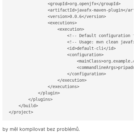
                <groupId>org.openjfx</groupId>

                <artifactId>javafx-maven-plugin</arti
                <version>0.0.6</version>

                <executions>

                    <execution>

                        <!-- Default configuration fo
                        <!-- Usage: mvn clean javafx:
                        <id>default-cli</id>

                        <configuration>

                            <mainClass>org.example.Ap
                            <commandlineArgs>pripadn
                        </configuration>

                    </execution>

                </executions>

            </plugin>

        </plugins>

    </build>

</project>
by měl kompilovat bez problémů.