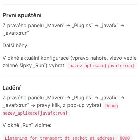
První spuštění
Z pravého panelu „Maven“ → „Plugins“ → „javafx“ →
„javafx:run“
Další běhy:
V okně aktuální konfigurace (vpravo nahoře, vlevo vedle
zelené šipky „Run“) vybrat:
nazev_aplikace[javafx:run]
Ladění
Z pravého panelu „Maven“ → „Plugins“ → „javafx“ →
„javafx:run“ → pravý klik, z pop-up vybrat
Debug
nazev_aplikace[javafx:run]
V okně „Run“ vidíme:
Listening for transport dt_socket at address: 8000