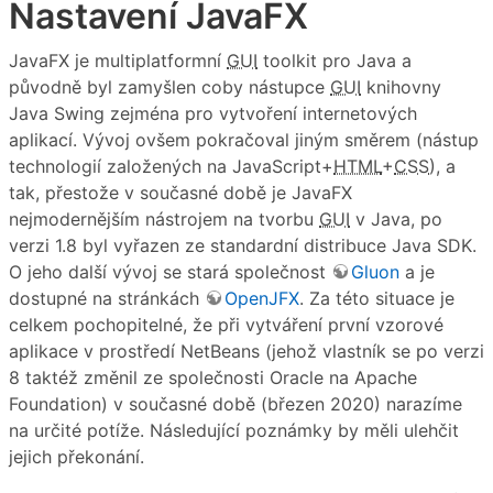
Nastavení JavaFX
JavaFX je multiplatformní
GUI
toolkit pro Java a
původně byl zamyšlen coby nástupce
GUI
knihovny
Java Swing zejména pro vytvoření internetových
aplikací. Vývoj ovšem pokračoval jiným směrem (nástup
technologií založených na JavaScript+
HTML
+
CSS
), a
tak, přestože v současné době je JavaFX
nejmodernějším nástrojem na tvorbu
GUI
v Java, po
verzi 1.8 byl vyřazen ze standardní distribuce Java SDK.
O jeho další vývoj se stará společnost
Gluon
a je
dostupné na stránkách
OpenJFX
. Za této situace je
celkem pochopitelné, že při vytváření první vzorové
aplikace v prostředí NetBeans (jehož vlastník se po verzi
8 taktéž změnil ze společnosti Oracle na Apache
Foundation) v současné době (březen 2020) narazíme
na určité potíže. Následující poznámky by měli ulehčit
jejich překonání.