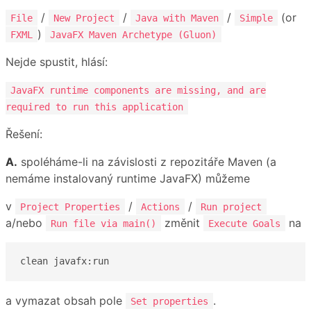
/
/
/
(or
File
New Project
Java with Maven
Simple
)
FXML
JavaFX Maven Archetype (Gluon)
Nejde spustit, hlásí:
JavaFX runtime components are missing, and are
required to run this application
Řešení:
A.
spoléháme-li na závislosti z repozitáře Maven (a
nemáme instalovaný runtime JavaFX) můžeme
v
/
/
Project Properties
Actions
Run project
a/nebo
změnit
na
Run file via main()
Execute Goals
clean javafx:run
a vymazat obsah pole
.
Set properties