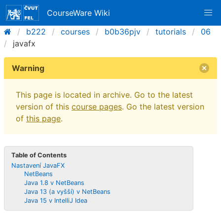
CourseWare Wiki
b222
courses
b0b36pjv
tutorials
06
javafx
Warning
This page is located in archive. Go to the latest
version of this
course pages
. Go the latest version
of
this page
.
Table of Contents
Nastavení JavaFX
NetBeans
Java 1.8 v NetBeans
Java 13 (a vyšší) v NetBeans
Java 15 v IntelliJ Idea