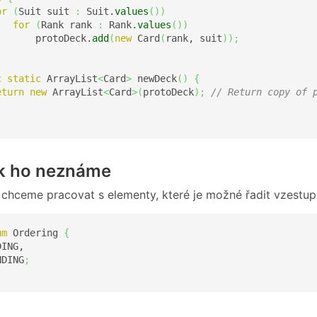
or
(
Suit suit 
:
 Suit.
values
(
)
)
for
(
Rank rank 
:
 Rank.
values
(
)
)
       protoDeck.
add
(
new
 Card
(
rank, suit
)
)
;
c
static
 ArrayList
<
Card
>
 newDeck
(
)
{
eturn
new
 ArrayList
<
Card
>
(
protoDeck
)
;
// Return copy of 
k ho neznáme
chceme pracovat s elementy, které je možné řadit vzestup
um
 Ordering 
{
ING,

NDING
;