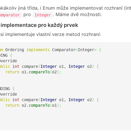
jakákoliv jiná třída, i Enum může implementovat rozhraní (
pro
. Máme dvě možnosti.
omparator
Integer
í implementace pro každý prvek
si implementuje vlastní verze metod rozhraní:
um
 Ordering 
implements
 Comparator
<
Integer
>
{
DING 
{
verride

ublic
int
 compare
(
Integer
 o1, 
Integer
 o2
)
{
return
 o1.
compareTo
(
o2
)
;
NDING 
{
verride

ublic
int
 compare
(
Integer
 o1, 
Integer
 o2
)
{
return
 o2.
compareTo
(
o1
)
;