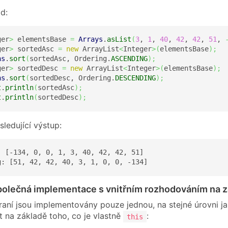
d:
ger
>
 elementsBase 
=
Arrays
.
asList
(
3
, 
1
, 
40
, 
42
, 
42
, 
51
, 
ger
>
 sortedAsc 
=
new
 ArrayList
<
Integer
>
(
elementsBase
)
;
ns
.
sort
(
sortedAsc, Ordering.
ASCENDING
)
;
ger
>
 sortedDesc 
=
new
 ArrayList
<
Integer
>
(
elementsBase
)
;
ns
.
sort
(
sortedDesc, Ordering.
DESCENDING
)
;
t
.
println
(
sortedAsc
)
;
t
.
println
(
sortedDesc
)
;
ledující výstup:
: [-134, 0, 0, 1, 3, 40, 42, 42, 51]

g: [51, 42, 42, 40, 3, 1, 0, 0, -134]
polečná implementace s vnitřním rozhodováním na zák
aní jsou implementovány pouze jednou, na stejné úrovni ja
 na základě toho, co je vlastně
:
this