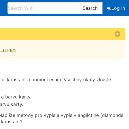
Search
Log In
e pages
.
ocí konstant a pomocí enum. Všechny úkoly zkuste
 a barvu karty,
arvu karty.
apište metody pro výpis a výpis v angličtině (diamonds
í konstant?