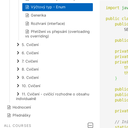
Výčtový typ - Enum
import
ja
Generika
public
cl
Rozhraní (interface)
publi
        S
Přetížení vs přepsání (overloading
vs overriding)
publi
5. Cvičení
priva
6. Cvičení
priva
7. Cvičení
priva
t
8. Cvičení
t
9. Cvičení
}
10. Cvičení
publi
11. Cvičení - cvičící rozhodne o obsahu
publi
individualně
publi
Hodnocení
priva
Přednášky
// In
ALL COURSES
stati