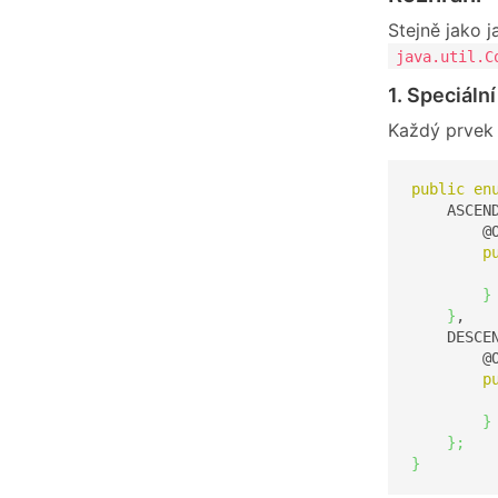
Stejně jako 
java.util.C
1. Speciáln
Každý prvek 
public
en
    ASCEN
        @O
p
}
}
,

    DESCE
        @O
p
}
}
;
}