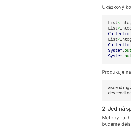
Ukázkový kó
List
<
Inte
List
<
Inte
Collectio
List
<
Inte
Collectio
System
.
ou
System
.
ou
Produkuje nás
ascending
descendin
2. Jediná s
Metody rozhr
budeme dělat