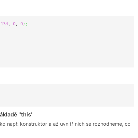
-
134
, 
0
, 
0
)
;
ladě ''this''
ko např. konstruktor a až uvnitř nich se rozhodneme, co