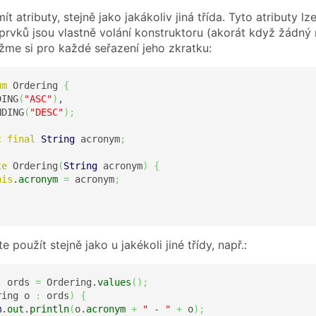
 atributy, stejně jako jakákoliv jiná třída. Tyto atributy lz
 prvků jsou vlastně volání konstruktoru (akorát když žádný
žme si pro každé seřazení jeho zkratku:
um
 Ordering 
{
DING
(
"ASC"
)
,

NDING
(
"DESC"
)
;
c
final
String
 acronym
;
te
 Ordering
(
String
 acronym
)
{
his
.
acronym
=
 acronym
;
e použít stejně jako u jakékoli jiné třídy, např.:
]
 ords 
=
 Ordering.
values
(
)
;
ring o 
:
 ords
)
{
m
.
out
.
println
(
o.
acronym
+
" - "
+
 o
)
;