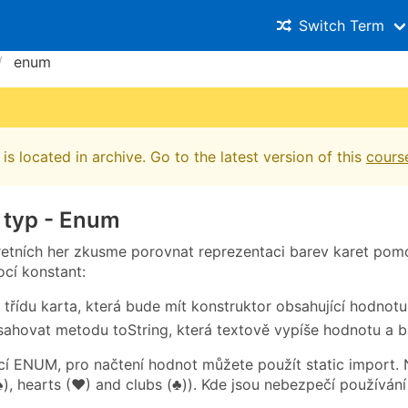
Switch Term
enum
is located in archive. Go to the latest version of this
cours
 typ - Enum
retních her zkusme porovnat reprezentaci barev karet pom
cí konstant:
 třídu karta, která bude mít konstruktor obsahující hodnotu
ahovat metodu toString, která textově vypíše hodnotu a b
í ENUM, pro načtení hodnot můžete použít static import. N
♠), hearts (♥) and clubs (♣)). Kde jsou nebezpečí používán