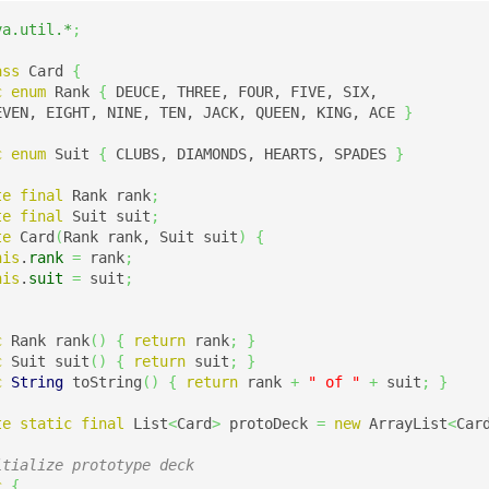
va.util.*
;
ass
 Card 
{
c
enum
 Rank 
{
 DEUCE, THREE, FOUR, FIVE, SIX,

EVEN, EIGHT, NINE, TEN, JACK, QUEEN, KING, ACE 
}
c
enum
 Suit 
{
 CLUBS, DIAMONDS, HEARTS, SPADES 
}
te
final
 Rank rank
;
te
final
 Suit suit
;
te
 Card
(
Rank rank, Suit suit
)
{
his
.
rank
=
 rank
;
his
.
suit
=
 suit
;
c
 Rank rank
(
)
{
return
 rank
;
}
c
 Suit suit
(
)
{
return
 suit
;
}
c
String
 toString
(
)
{
return
 rank 
+
" of "
+
 suit
;
}
te
static
final
 List
<
Card
>
 protoDeck 
=
new
 ArrayList
<
Car
itialize prototype deck
c
{