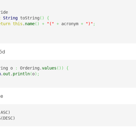
ide

c
String
 toString
(
)
{
eturn
this
.
name
(
)
+
"("
+
 acronym 
+
")"
;
kód
ring o 
:
 Ordering.
values
(
)
)
{
m
.
out
.
println
(
o
)
;
je
ASC)

G(DESC)