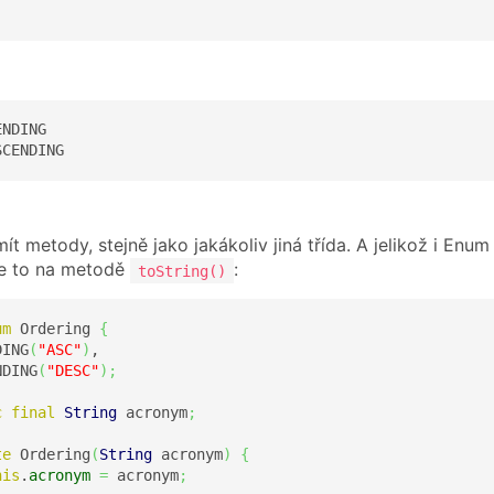
NDING

SCENDING
 metody, stejně jako jakákoliv jiná třída. A jelikož i Enum
me to na metodě
:
toString()
um
 Ordering 
{
DING
(
"ASC"
)
,

NDING
(
"DESC"
)
;
c
final
String
 acronym
;
te
 Ordering
(
String
 acronym
)
{
his
.
acronym
=
 acronym
;