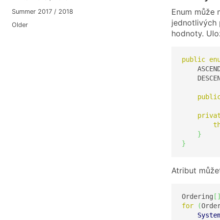
Enum může mít
Summer 2017 / 2018
jednotlivých
Older
hodnoty. Ulo
public
en
    ASCEN
    DESCE
publi
priva
t
}
}
Atribut můžet
Ordering
[
for
(
Orde
Syste