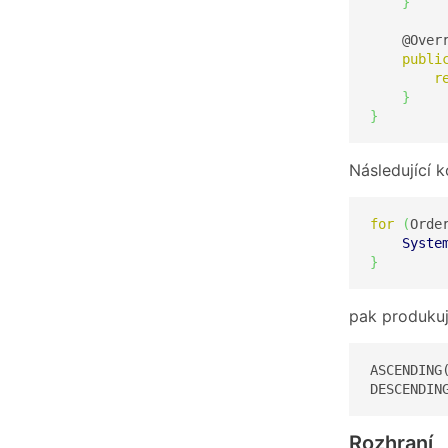
}
    @Overr
publi
r
}
}
Následující 
for
(
Orde
Syste
}
pak produku
ASCENDING(
DESCENDIN
Rozhraní