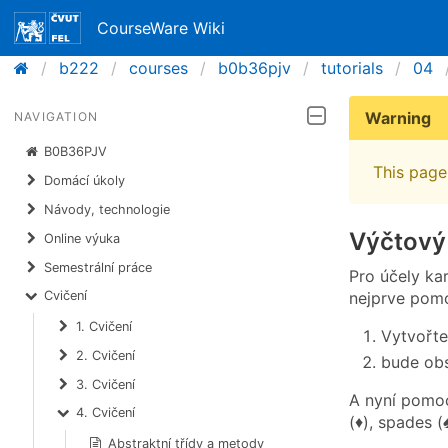
CourseWare Wiki
b222
courses
b0b36pjv
tutorials
04
Warning
NAVIGATION
B0B36PJV
This page 
Domácí úkoly
Návody, technologie
Výčtový
Online výuka
Semestrální práce
Pro účely ka
nejprve pomo
Cvičení
1. Cvičení
Vytvořte
2. Cvičení
bude obs
3. Cvičení
A nyní pomoc
4. Cvičení
(♦), spades (
Abstraktní třídy a metody