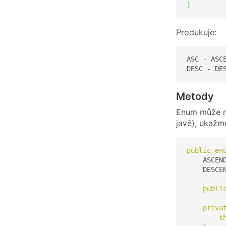
}
Produkuje:
ASC - ASCE
DESC - DE
Metody
Enum může mít
javě), ukaž
public
en
    ASCEN
    DESCE
publi
priva
t