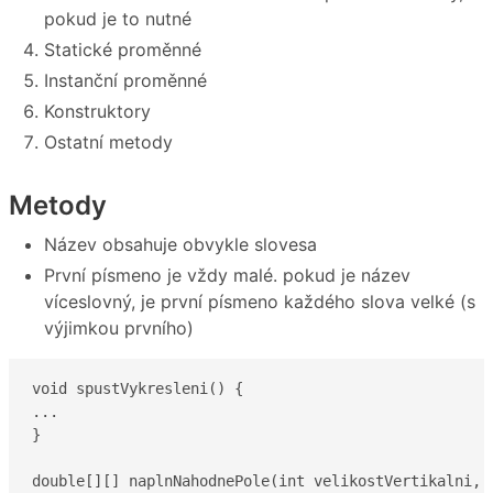
pokud je to nutné
Statické proměnné
Instanční proměnné
Konstruktory
Ostatní metody
Metody
Název obsahuje obvykle slovesa
První písmeno je vždy malé. pokud je název
víceslovný, je první písmeno každého slova velké (s
výjimkou prvního)
void spustVykresleni() {

...

}

double[][] naplnNahodnePole(int velikostVertikalni, i