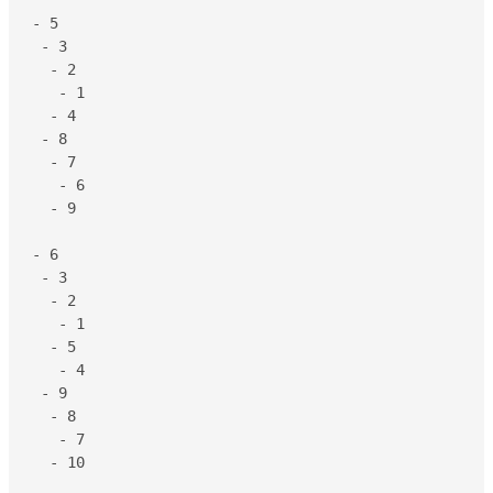
- 5

 - 3

  - 2

   - 1

  - 4

 - 8

  - 7

   - 6

  - 9

- 6

 - 3

  - 2

   - 1

  - 5

   - 4

 - 9

  - 8

   - 7

  - 10