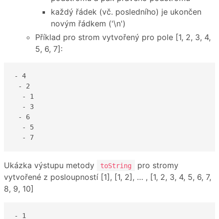
každý řádek (vč. posledního) je ukončen
novým řádkem ('\n')
Příklad pro strom vytvořený pro pole [1, 2, 3, 4,
5, 6, 7]:
- 4

 - 2

  - 1

  - 3

 - 6

  - 5

  - 7
Ukázka výstupu metody
pro stromy
toString
vytvořené z posloupností [1], [1, 2], … , [1, 2, 3, 4, 5, 6, 7,
8, 9, 10]
- 1
