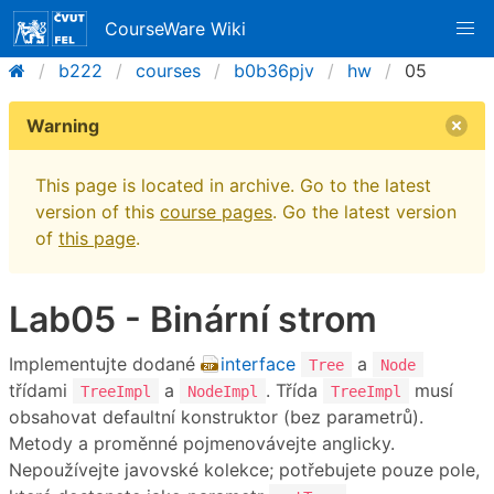
CourseWare Wiki
b222
courses
b0b36pjv
hw
05
Warning
This page is located in archive. Go to the latest
version of this
course pages
. Go the latest version
of
this page
.
Lab05 - Binární strom
Implementujte dodané
interface
a
Tree
Node
třídami
a
. Třída
musí
TreeImpl
NodeImpl
TreeImpl
obsahovat defaultní konstruktor (bez parametrů).
Metody a proměnné pojmenovávejte anglicky.
Nepoužívejte javovské kolekce; potřebujete pouze pole,