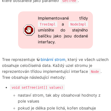
které dostanete jako parametr
.
setTree
Implementované třídy
a
TreeImpl
NodeImpl
umístěte do stejného
balíčku jako jsou dodané
interfacy.
Tree reprezentuje
binární strom
, který ve všech uzlech
obsahuje celočíselná data. Každý uzel stromu je
reprezentován třídou implementující interface
.
Node
Tree obsahuje následující metody:
void setTree(int[] values)
nastaví strom, tak aby obsahoval hodnoty z
pole values
pokud je délka pole lichá, kořen obsahuje