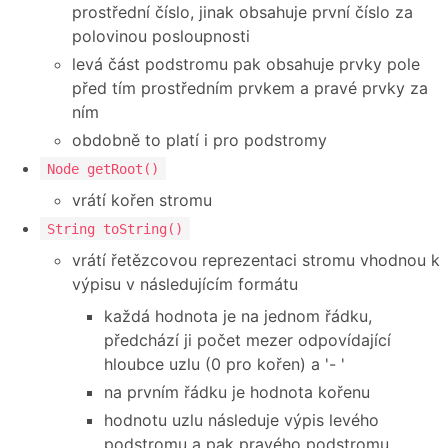
prostřední číslo, jinak obsahuje první číslo za
polovinou posloupnosti
levá část podstromu pak obsahuje prvky pole
před tím prostředním prvkem a pravé prvky za
ním
obdobně to platí i pro podstromy
Node getRoot()
vrátí kořen stromu
String toString()
vrátí řetězcovou reprezentaci stromu vhodnou k
výpisu v následujícím formátu
každá hodnota je na jednom řádku,
předchází ji počet mezer odpovídající
hloubce uzlu (0 pro kořen) a '- '
na prvním řádku je hodnota kořenu
hodnotu uzlu následuje výpis levého
podstromu a pak pravého podstromu